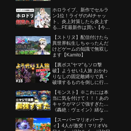
ホロライブ、新作でセルラ
ン1位！ライザのAIチャッ
ト、炎上対策したら炎上す
る…FE最新作は買い【今週
のゲームニュース】
【ストリヌ】配信付けたら
異世界転生しちゃったんだ
けどゲームの知識で無双し
ます【Kamito】
【裏ボス”ヤマ”もソロ撃
破】ようせい1人旅 おかわ
りなしの固定敵縛りで真・
破壊するものを倒しに行く
part18【ロマサガ3リマスタ
【モンスト】※これには本
ー】
当に気を付けて！！！あの
キャラがマジで強すぎた…
《轟絶：ヴェイン》繕なる
虚栄 攻略
【スーパーマリオパーテ
ィ】4人が激突！マリオVs