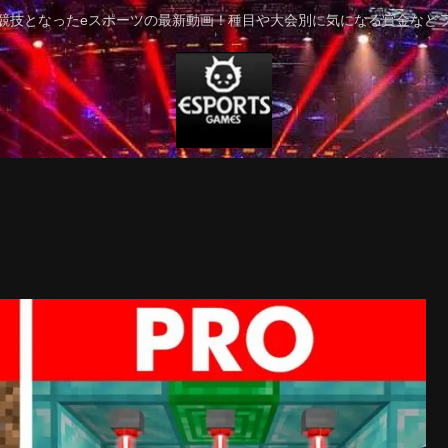
競技となったeスポーツの最新動画！種目や大会別に気になる賞金など