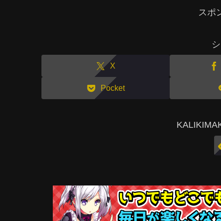
スポ
シ
X
Pocket
KALIKI