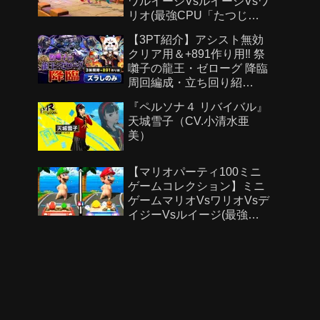
ワルイージVsルイージVsワ
リオ(最強CPU「たつじ
ん」)
【3PT紹介】アシスト無効
クリア用＆+891作り用‼️ 祭
囃子の龍王・ゼローグ 降臨
周回編成・立ち回り紹
介！！【#パズドラ/パズル&
『ペルソナ４ リバイバル』
ドラゴンズ】
天城雪子（CV.小清水亜
美）
【マリオパーティ100ミニ
ゲームコレクション】ミニ
ゲームマリオVsワリオVsデ
イジーVsルイージ(最強
CPU「たつじん」)