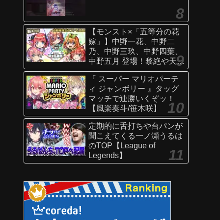
【モンスト×「五等分の花
嫁」】中野一花、中野二
乃、中野三玖、中野四葉、
中野五月 登場！黎絶や天魔
の孤城〜空中庭園〜などで
『 スーパー マリオパーテ
活躍！オリジナルSSにも注
ィ ジャンボリー 』タッグ
目！【新キャラ使ってみた
マッチで連勝いくぞッ！
｜モンスト公式】
【風楽奏斗/笹木咲】
定期的に舌打ちや台パンが
聞こえてくる一ノ瀬うるは
のTOP【League of
Legends】