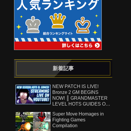
新着記事
NEW PATCH IS LIVE!
Bronze 2 GM BEGINS
NOW! ║ GRANDMASTER
LEVEL HOTS GUIDES ON
!Patreon ║ 8.7.26
Super Move Homages in
Fighting Games
Compilation