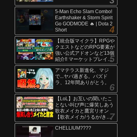
5-Man Echo Slam Combo!
Earthshaker & Storm Spirit
Go GODMODE 🔥 | Dota 2
Short
【統合版マイクラ】RPGや
クエストなどのRPG要素が
強い公式アドオンなど13個
紹介!! マーケットプレイス
情報
アマテラス新進化、マジ
【Switch/Win10/PE/PS/Xb
で...ヤバ過ぎる。パズド
ox】
ラ、12年間ありがとう。
【LoL】お互いの聞いたこ
とない叫び声に爆笑しあう
歌衣メイカと鷹宮リオン
【歌衣メイカ/うるか/きな
こ/ありさか/鷹宮リオン】
CHELLIUM????