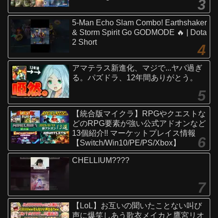
5-Man Echo Slam Combo! Earthshaker
& Storm Spirit Go GODMODE 🔥 | Dota
2 Short
アマテラス新進化、マジで...ヤバ過ぎ
る。パズドラ、12年間ありがとう。
【統合版マイクラ】RPGやクエストな
どのRPG要素が強い公式アドオンなど
13個紹介!! マーケットプレイス情報
【Switch/Win10/PE/PS/Xbox】
CHELLIUM????
【LoL】お互いの聞いたことない叫び
声に爆笑しあう歌衣メイカと鷹宮リオ