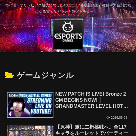
ついに！オリンピック競技となったeスポーツの最新動画！種目や大会別に気
になる賞金などランキングをチェック！
ゲームジャンル
NEW PATCH IS LIVE! Bronze 2
MOBA
GM BEGINS NOW! ║
GRANDMASTER LEVEL HOTS
GUIDES ON !Patreon ║ 8.8.26
2026.08.09
【原神】遂に二桁挑戦へ。全117
コンピュータRPG
キャラをルーレットでパーティー