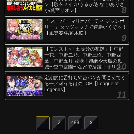
ン【歌衣メイカ/うるか/きなこ/ありさ
か/鷹宮リオン】
『 スーパー マリオパーティ ジャンボ
リー 』タッグマッチで連勝いくぞッ！
【風楽奏斗/笹木咲】
【モンスト×「五等分の花嫁」】中野
一花、中野二乃、中野三玖、中野四
葉、中野五月 登場！黎絶や天魔の孤
城〜空中庭園〜などで活躍！オリジナ
ルSSにも注目！【新キャラ使ってみ
定期的に舌打ちや台パンが聞こえてく
た｜モンスト公式】
る一ノ瀬うるはのTOP【League of
Legends】
次
1
2
498