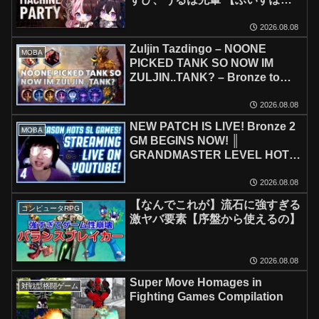
っ！/英リサ】
2026.08.08
Zuljin Tazdingo – NOONE
MOBA
PICKED TANK SO NOW IM
ZULJIN..TANK? – Bronze to
Grandmaster 2026
2026.08.08
NEW PATCH IS LIVE! Bronze 2
MOBA
GM BEGINS NOW! ║
GRANDMASTER LEVEL HOTS
GUIDES ON !Patreon ║ 8.7.26
2026.08.08
【なんでこれが】流石に強すぎる
コンピュータRPG
激ヤバ要素【序盤から使えるの】
2026.08.08
Super Move Homages in
対戦型格闘ゲーム
Fighting Games Compilation