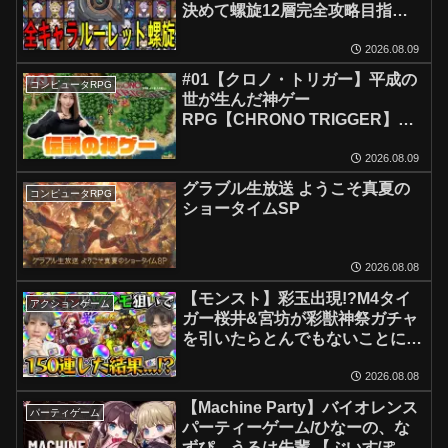
決めて螺旋12層完全攻略目指
す！！【Genshin Impact】
2026.08.09
#01【クロノ・トリガー】平成の
コンピュータRPG
世が生んだ神ゲー
RPG【CHRONO TRIGGER】※
ネタバレあり
2026.08.09
グラブル生放送 ようこそ真夏の
コンピュータRPG
ショータイムSP
2026.08.08
【モンスト】彩玉出現!?M4タイ
アクションゲーム
ガー桜井&宮坊が彩獣神祭ガチャ
を引いたらとんでもないことに
【カーミラ/ツクモ】
2026.08.08
【Machine Party】バイオレンス
パーティゲーム
パーティーゲーム/ひなーの、な
ずぴ、うるは先輩 【ぶいすぽ