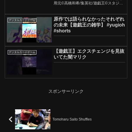
用元©️高橋和希/集英社/遊戯王©️スタジ
オ・ダイス/集英社/テレビ東京/KONAMI
原作では語られなかったそれぞれ
デジタルカードゲーム
の未来【遊戯王の雑学】 #yugioh
#shorts
【遊戯王】エクスチェンジを見抜
デジタルカードゲーム
いてた闇マリク
スポンサーリンク
Tomoharu Saito Shuffles