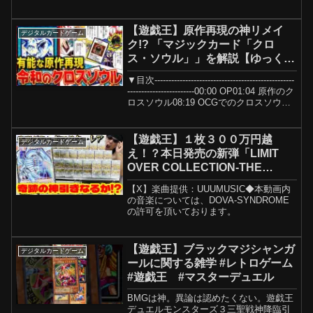
カーナベ
ル！//////////////////////////////////////////////////////
///...
【遊戯王】原作再現の神リメイ
デジタルカードゲーム
ク!? 「マジックカード「クロ
ス・ソウル」」を解説【ゆっくり
解説】【マスターデュエル】#遊
▼目次--------------------------------------------------
戯王ocg #遊戯王 #ゆっくり実況
------------------------00:00 OP01:04 原作のク
ロスソウル08:19 OCGでのクロスソウル
11:...
【遊戯王】１枚３００万円越
デジタルカードゲーム
え！？本日発売の新弾「LIMIT
OVER COLLECTION-THE
RIVALS-」１カートンで念願のグ
【X】楽曲提供：UUUMUSIC◆本動画内
ランドマスターレアぶち抜くでぇ
の音楽については、DOVA-SYNDROME
えええええええ
の許可を頂いております。
え！！！！！！！！！
【遊戯王】ブラックマジシャンガ
デジタルカードゲーム
ールに関する雑学 #レトロゲーム
#遊戯王 #マスターデュエル
BMGは神。異論は認めたくない。遊戯王
デュエルモンスターズ３三聖戦神降臨引