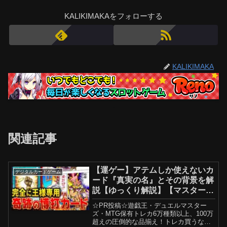
KALIKIMAKAをフォローする
KALIKIMAKA
関連記事
【運ゲー】アテムしか使えないカ
デジタルカードゲーム
ード『真実の名』とその背景を解
説【ゆっくり解説】【マスターデ
ュエル】#遊戯王ocg #遊戯王 #ゆ
☆PR投稿☆遊戯王・デュエルマスター
っくり実況 #遊戯王デュエルモン
ズ・MTG保有トレカ6万種類以上、100万
スターズ
超えの圧倒的な品揃え！トレカ買うなら