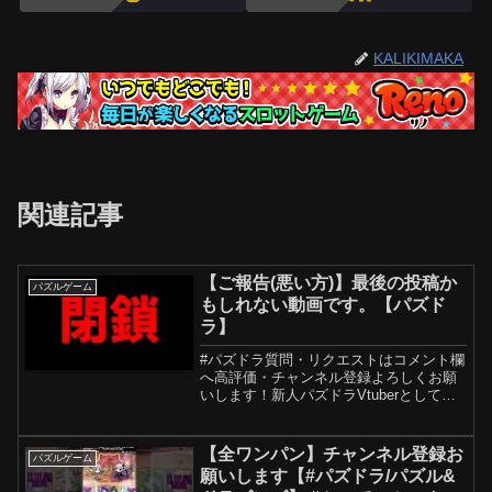
KALIKIMAKA
関連記事
【ご報告(悪い方)】最後の投稿か
パズルゲーム
もしれない動画です。【パズド
ラ】
#パズドラ質問・リクエストはコメント欄
へ高評価・チャンネル登録よろしくお願
いします！新人パズドラVtuberとしてデ
ビューしました！✕(Twitter)ビジネス専用
連絡先hoshinonia1103@gmail.com楽曲提
供：株式会社アイ...
【全ワンパン】チャンネル登録お
パズルゲーム
願いします【#パズドラ/パズル&