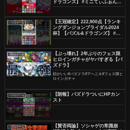
ドラゴンズ】 #ミニてぃふぉん降
臨 #リュグナー #+891作り用
【王冠確定】222,900点【ランキ
パズルゲーム
ングダンジョンブライダル2024
杯】【パズル&ドラゴンズ】 #パ
ズドラ
【ぶっ壊れ】2年ぶりのフェス限
パズルゲーム
ヒロインガチャがヤバすぎる【パ
ズドラ】
顔がいい#パズドラ#アヘニキ#フェス限ヒ
ロインガチャ
【朗報】パズドラついにHPカン
パズルゲーム
スト
【賛否両論】ソシャゲの常識崩
パズルゲーム