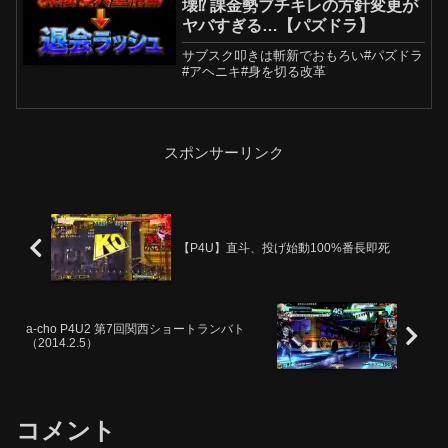
壊⁉︎ 課金勢ブチキレの方針変更が
ヤバすぎる…【パズドラ】
サブスク叩きは斬新でおもろい#パズドラ
#アヘニキ#身を切る改革
スポンサーリンク
【P4U】直斗、投げ始動100%番長即死
a-cho P4U2 第7回関西ショートランバト
（2014.2.5）
コメント