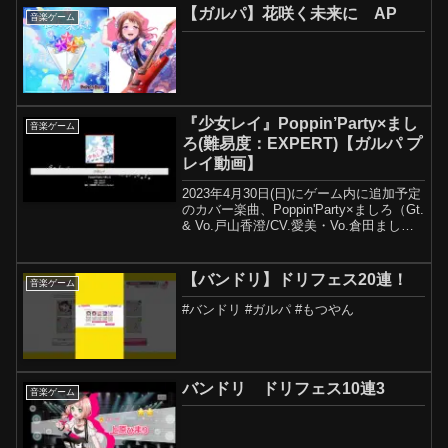
【ガルパ】花咲く未来に AP
音楽ゲーム
『少女レイ』Poppin’Party×まし
音楽ゲーム
ろ(難易度：EXPERT)【ガルパ プ
レイ動画】
2023年4月30日(日)にゲーム内に追加予定
のカバー楽曲、Poppin'Party×ましろ（Gt.
& Vo.戸山香澄/CV.愛美・Vo.倉田まし
ろ/CV.進藤あまね）が歌う『少女レイ』
のプレイ動画を先行公開いたします。お
楽しみに♪『バン...
【バンドリ】ドリフェス20連！
音楽ゲーム
#バンドリ #ガルパ #もつやん
バンドリ ドリフェス10連3
音楽ゲーム