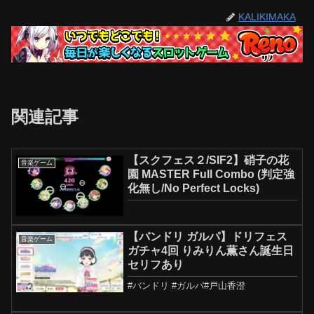
KALIKIMAKA
関連記事
【スクフェス２/SIF2】硝子の花
音楽ゲーム
園 MASTER Full Combo (判定強
化無し/No Perfect Locks)
【バンドリ ガルパ】ドリフェス
音楽ゲーム
ガチャ4回 りみりん薫さん誕生日
セリフあり
#バンドリ #ガルパ#戸山香澄