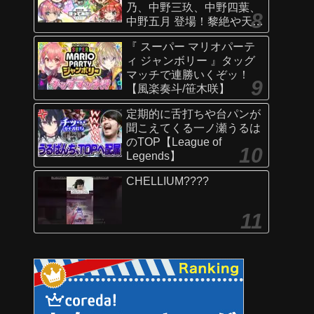
乃、中野三玖、中野四葉、
中野五月 登場！黎絶や天魔
の孤城〜空中庭園〜などで
『 スーパー マリオパーテ
活躍！オリジナルSSにも注
ィ ジャンボリー 』タッグ
目！【新キャラ使ってみた
マッチで連勝いくぞッ！
｜モンスト公式】
【風楽奏斗/笹木咲】
定期的に舌打ちや台パンが
聞こえてくる一ノ瀬うるは
のTOP【League of
Legends】
CHELLIUM????