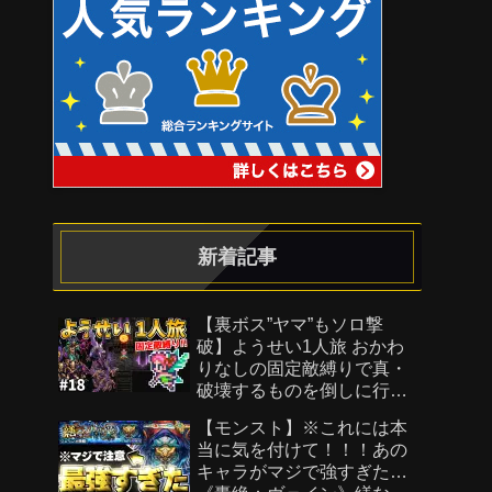
新着記事
【裏ボス”ヤマ”もソロ撃
破】ようせい1人旅 おかわ
りなしの固定敵縛りで真・
破壊するものを倒しに行く
part18【ロマサガ3リマスタ
【モンスト】※これには本
ー】
当に気を付けて！！！あの
キャラがマジで強すぎた…