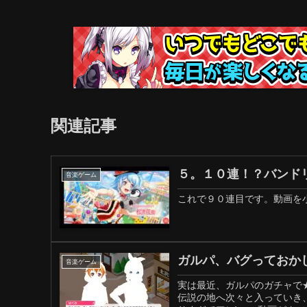
関連記事
５。１０連！？バンド
音楽ゲーム
これで９０連目です。動画を小
ガルパ、バグっておか
音楽ゲーム
実は最近、ガルパのガチャで
伝説の地へ次々と入っていき