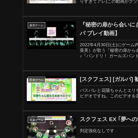
りすぎてアレ)この動画がクソ
『秘密の扉から会いにきて』
音楽ゲーム
パ プレイ動画】
2022年4月30日(土)にゲーム内
亜美）が歌う『秘密の扉から
♪『バンドリ！ ガールズバンド
[スクフェス] [ガルパ
音楽ゲーム
パスパレと花陽ちゃんとエリ
ビデオですね。このビデオを楽
スクフェス EX ｢夢への
音楽ゲーム
判定強化なしです