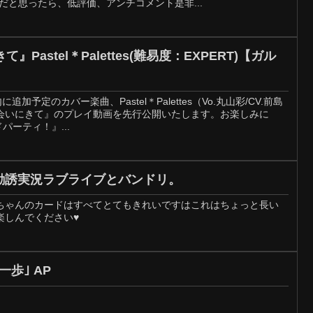
だと思ったら、低評価、アンチコメント是非...
Pastel＊Palettes(難易度：EXPERT)【ガル
に追加予定のカバー楽曲、Pastel＊Palettes（Vo.丸山彩/CV.前島
会いにきて』のプレイ動画を先行公開いたします。お楽しみに
パーティ！』...
] 勧誘実況ラブライブとバンドリ。
ちゃんのカードはすべてとてもきれいですはこれはちょっと長い
しんでください♥️
一歩｣ AP