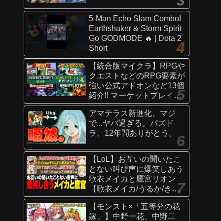
5-Man Echo Slam Combo!
Earthshaker & Storm Spirit
Go GODMODE 🔥 | Dota 2
Short
【統合版マイクラ】RPGや
クエストなどのRPG要素が
強い公式アドオンなど13個
紹介!! マーケットプレイス
情報
アマテラス新進化、マジ
【Switch/Win10/PE/PS/Xb
で...ヤバ過ぎる。パズド
ox】
ラ、12年間ありがとう。
【LoL】お互いの聞いたこ
とない叫び声に爆笑しあう
歌衣メイカと鷹宮リオン
【歌衣メイカ/うるか/きな
こ/ありさか/鷹宮リオン】
【モンスト×「五等分の花
嫁」】中野一花、中野二