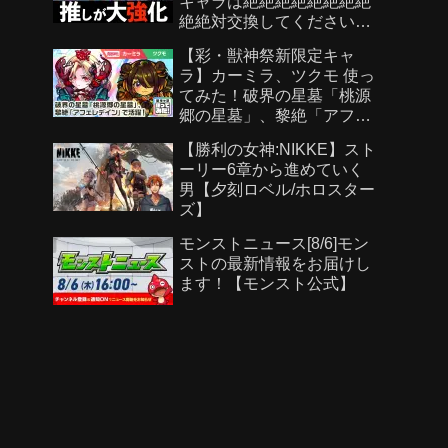
キャラは絶絶絶絶絶絶絶絶
絶絶対交換してください！
【パズドラ】
【彩・獣神祭新限定キャ
ラ】カーミラ、ツクモ 使っ
てみた！破界の星墓「桃源
郷の星墓」、黎絶「アフェ
レデイン」で活躍！強力な
【勝利の女神:NIKKE】スト
ショットスキル、アシスト
ーリー6章から進めていく
スキルに注目！【新キャラ
男【夕刻ロベル/ホロスター
使ってみた｜モンスト公
ズ】
式】
モンストニュース[8/6]モン
ストの最新情報をお届けし
ます！【モンスト公式】