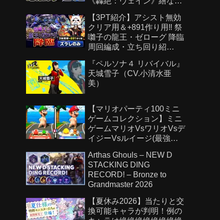
《轟絶：ヴェイン》繕なる
虚栄 攻略
【3PT紹介】アシスト無効
クリア用＆+891作り用‼️ 祭
囃子の龍王・ゼローグ 降臨
周回編成・立ち回り紹
介！！【#パズドラ/パズル&
『ペルソナ４ リバイバル』
ドラゴンズ】
天城雪子（CV.小清水亜
美）
【マリオパーティ100ミニ
ゲームコレクション】ミニ
ゲームマリオVsワリオVsデ
イジーVsルイージ(最強
CPU「たつじん」)
Arthas Ghouls – NEW D
STACKING DING
RECORD! – Bronze to
Grandmaster 2026
【夏休み2026】当たりと交
換可能キャラが判明！例の