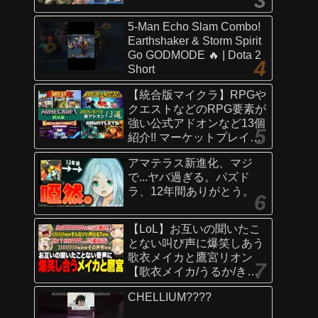
5-Man Echo Slam Combo!
Earthshaker & Storm Spirit
Go GODMODE 🔥 | Dota 2
Short
【統合版マイクラ】RPGや
クエストなどのRPG要素が
強い公式アドオンなど13個
紹介!! マーケットプレイス
情報
アマテラス新進化、マジ
【Switch/Win10/PE/PS/Xb
で...ヤバ過ぎる。パズド
ox】
ラ、12年間ありがとう。
【LoL】お互いの聞いたこ
とない叫び声に爆笑しあう
歌衣メイカと鷹宮リオン
【歌衣メイカ/うるか/きな
こ/ありさか/鷹宮リオン】
CHELLIUM????