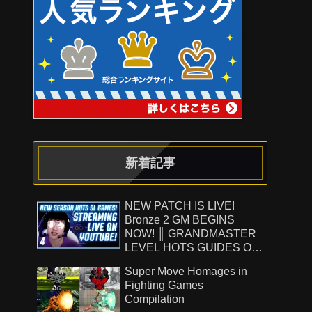
新着記事
NEW PATCH IS LIVE!
Bronze 2 GM BEGINS
NOW! ║ GRANDMASTER
LEVEL HOTS GUIDES ON
!Patreon ║ 8.7.26
Super Move Homages in
Fighting Games
Compilation