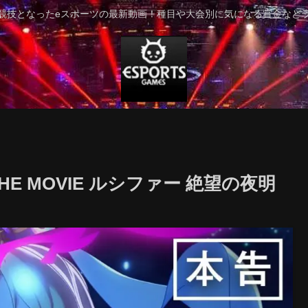
競技となったeスポーツの最新動画！種目や大会別に気になる賞金など
E MOVIE ルシファー 絶望の夜明