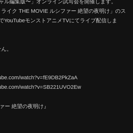
シャル編集版〜」オンライン試写会を開催します。
ク THE MOVIE ルシファー 絶望の夜明け」のス
YouTubeモンストアニメTVにてライブ配信しま
せん。
e.com/watch?v=fE9DB2PkZaA
be.com/watch?v=SB221UVO2Ew
シファー 絶望の夜明け』