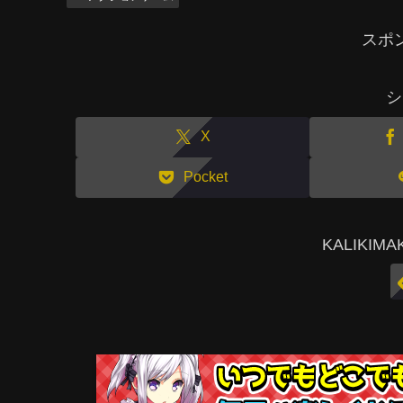
スポ
シ
X
Pocket
KALIKI