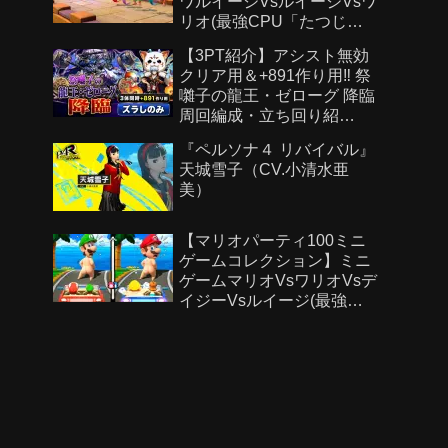
ワルイージVsルイージVsワ
リオ(最強CPU「たつじ
ん」)
【3PT紹介】アシスト無効
クリア用＆+891作り用‼️ 祭
囃子の龍王・ゼローグ 降臨
周回編成・立ち回り紹
介！！【#パズドラ/パズル&
『ペルソナ４ リバイバル』
ドラゴンズ】
天城雪子（CV.小清水亜
美）
【マリオパーティ100ミニ
ゲームコレクション】ミニ
ゲームマリオVsワリオVsデ
イジーVsルイージ(最強
CPU「たつじん」)