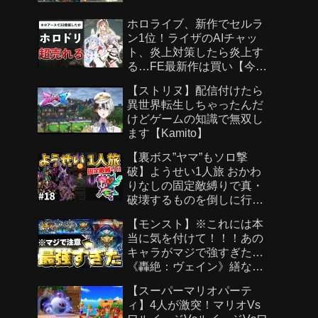
ホロライブ、新作でセルラ
ン1位！ライザのAIチャッ
ト、炎上対策したら炎上す
る…FE最新作は買い【今週
のゲームニュース】
【ストリヌ】配信付けたら
異世界転生しちゃったんだ
けどゲームの知識で無双し
ます【Kamito】
【裏ボス”ヤマ”もソロ撃
破】ようせい1人旅 おかわ
りなしの固定敵縛りで真・
破壊するものを倒しに行く
part18【ロマサガ3リマスタ
【モンスト】※これには本
ー】
当に気を付けて！！！あの
キャラがマジで強すぎた…
《轟絶：ヴェイン》繕なる
虚栄 攻略
【スーパーマリオパーテ
ィ】4人が激突！マリオVs