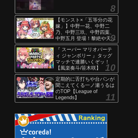
【モンスト×「五等分の花
嫁」】中野一花、中野二
乃、中野三玖、中野四葉、
中野五月 登場！黎絶や天魔
の孤城〜空中庭園〜などで
『 スーパー マリオパーテ
活躍！オリジナルSSにも注
ィ ジャンボリー 』タッグ
目！【新キャラ使ってみた
マッチで連勝いくぞッ！
｜モンスト公式】
【風楽奏斗/笹木咲】
定期的に舌打ちや台パンが
聞こえてくる一ノ瀬うるは
のTOP【League of
Legends】