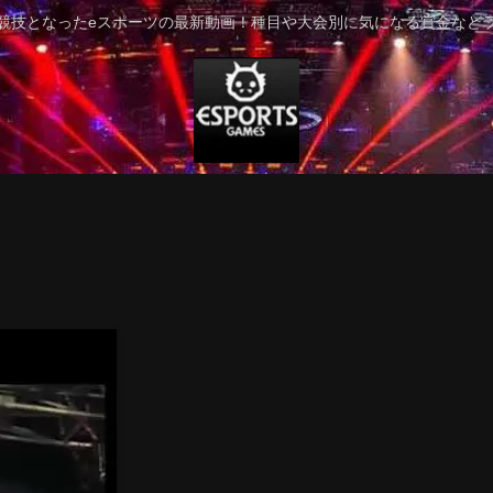
競技となったeスポーツの最新動画！種目や大会別に気になる賞金など