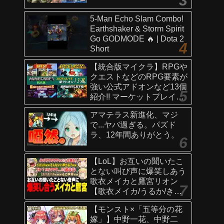
5-Man Echo Slam Combo!
Earthshaker & Storm Spirit
Go GODMODE 🔥 | Dota 2
Short
【統合版マイクラ】RPGや
クエストなどのRPG要素が
強い公式アドオンなど13個
紹介!! マーケットプレイス
情報
アマテラス新進化、マジ
【Switch/Win10/PE/PS/Xb
で...ヤバ過ぎる。パズド
ox】
ラ、12年間ありがとう。
【LoL】お互いの聞いたこ
とない叫び声に爆笑しあう
歌衣メイカと鷹宮リオン
【歌衣メイカ/うるか/きな
こ/ありさか/鷹宮リオン】
【モンスト×「五等分の花
嫁」】中野一花、中野二