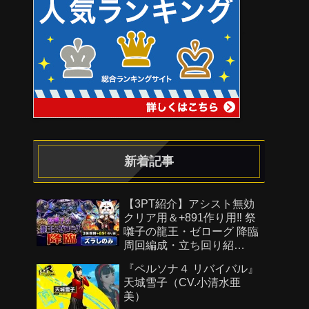
新着記事
【3PT紹介】アシスト無効
クリア用＆+891作り用‼️ 祭
囃子の龍王・ゼローグ 降臨
周回編成・立ち回り紹
介！！【#パズドラ/パズル&
『ペルソナ４ リバイバル』
ドラゴンズ】
天城雪子（CV.小清水亜
美）