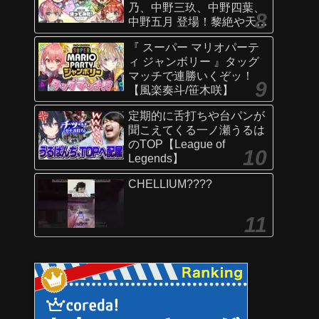
乃、中野三玖、中野四葉、
中野五月 登場！黎絶や天魔
の孤城〜空中庭園〜などで
『 スーパー マリオパーテ
活躍！オリジナルSSにも注
ィ ジャンボリー 』タッグ
目！【新キャラ使ってみた
マッチで連勝いくぞッ！
｜モンスト公式】
【風楽奏斗/笹木咲】
定期的に舌打ちや台パンが
聞こえてくる一ノ瀬うるは
のTOP【League of
Legends】
CHELLIUM????