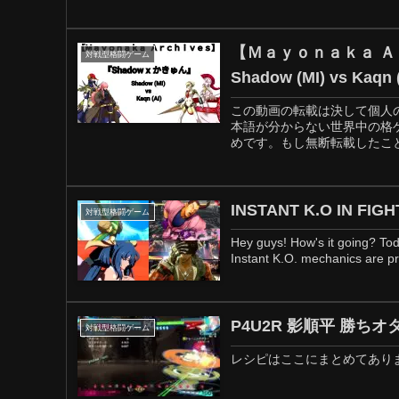
【Ｍａｙｏｎａｋａ Ａｒｃｈｉｖｅｓ】P4U『Shadow x かきゅん –
対戦型格闘ゲーム
Shadow (MI) vs Kaqn 
この動画の転載は決して個人
本語が分からない世界中の格
めです。もし無断転載したこと
INSTANT K.O IN FIG
対戦型格闘ゲーム
Hey guys! How's it going? Tod
Instant K.O. mechanics are pr
P4U2R 影順平 勝ち
対戦型格闘ゲーム
レシピはここにまとめてあり