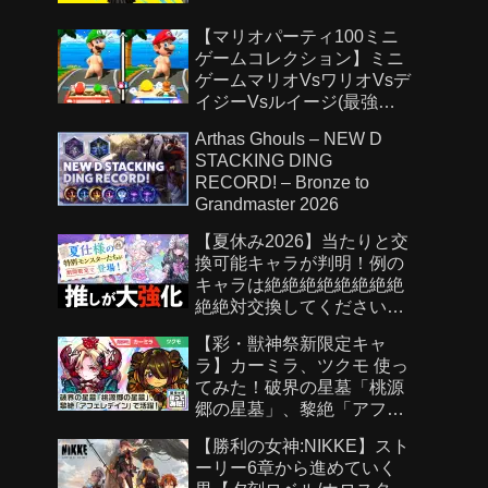
【マリオパーティ100ミニ
ゲームコレクション】ミニ
ゲームマリオVsワリオVsデ
イジーVsルイージ(最強
CPU「たつじん」)
Arthas Ghouls – NEW D
STACKING DING
RECORD! – Bronze to
Grandmaster 2026
【夏休み2026】当たりと交
換可能キャラが判明！例の
キャラは絶絶絶絶絶絶絶絶
絶絶対交換してください！
【パズドラ】
【彩・獣神祭新限定キャ
ラ】カーミラ、ツクモ 使っ
てみた！破界の星墓「桃源
郷の星墓」、黎絶「アフェ
レデイン」で活躍！強力な
【勝利の女神:NIKKE】スト
ショットスキル、アシスト
ーリー6章から進めていく
スキルに注目！【新キャラ