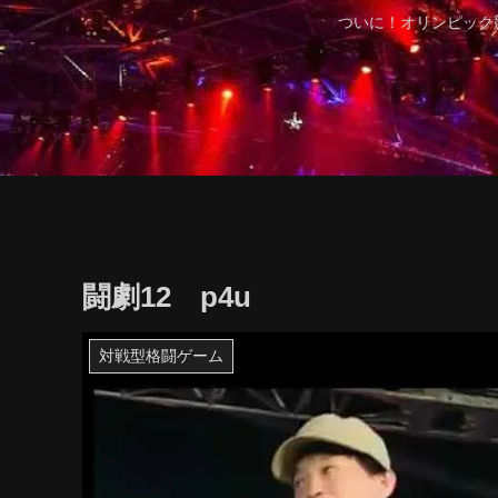
ついに！オリンピック
闘劇12 p4u
対戦型格闘ゲーム