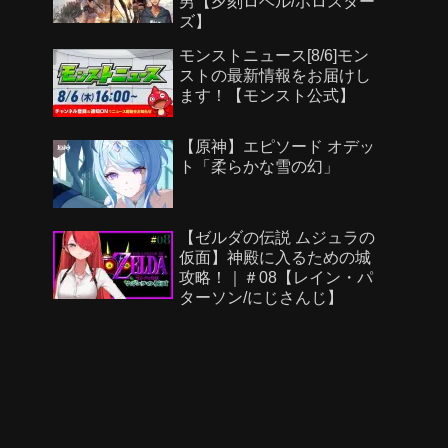
男【夕刻ロベル/ホロスター
使ってみた｜モンスト公
ズ】
式】
モンストニュース[8/6]モン
ストの最新情報をお届けし
ます！【モンスト公式】
【原神】エピソード オデッ
ト「柔らかな雪の幻」
【ゼルダの伝説 ムジュラの
仮面】神殿に入るための城
攻略！｜＃08【レイン・パ
ターソン/にじさんじ】