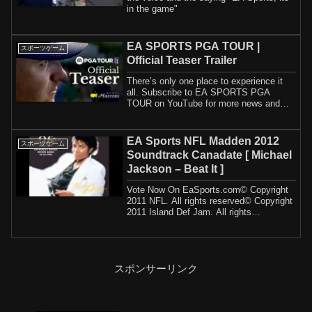
in the game"
EA SPORTS PGA TOUR |
スポーツゲーム
Official Teaser Trailer
There’s only one place to experience it
all. Subscribe to EA SPORTS PGA
TOUR on YouTube for more news and
updates. Stay ...
EA Sports NFL Madden 2012
スポーツゲーム
Soundtrack Canadate [ Michael
Jackson – Beat It ]
Vote Now On EaSports.com© Copyright
2011 NFL. All rights reserved© Copyright
2011 Island Def Jam. All rights
reservedPar...
スポンサーリンク