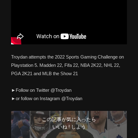
Troydan attempts the 2022 Sports Gaming Challenge on
Playstation 5. Madden 22, Fifa 22, NBA 2K22, NHL 22,
PGA 2K21 and MLB the Show 21
►Follow on Twitter @Troydan
►or follow on Instagram @Troydan
この記事が気に入ったら
いいね ! しよう