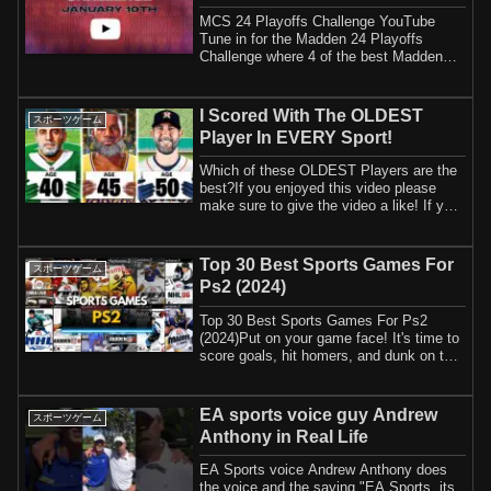
MCS 24 Playoffs Challenge YouTube
Tune in for the Madden 24 Playoffs
Challenge where 4 of the best Madden
players in the...
I Scored With The OLDEST
スポーツゲーム
Player In EVERY Sport!
Which of these OLDEST Players are the
best?If you enjoyed this video please
make sure to give the video a like! If you
a...
Top 30 Best Sports Games For
スポーツゲーム
Ps2 (2024)
Top 30 Best Sports Games For Ps2
(2024)Put on your game face! It's time to
score goals, hit homers, and dunk on the
comp...
EA sports voice guy Andrew
スポーツゲーム
Anthony in Real Life
EA Sports voice Andrew Anthony does
the voice and the saying "EA Sports, its