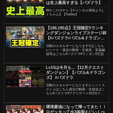
■App Store ■G...
は史上最高すぎる【パズドラ】
神かこのガチャ【チャンネル登録よろし
くちゃん】【Twitter】
【186,190点】王冠確定‼️ランキ
パズルゲーム
ングダンジョンライブステージ杯
【#パズドラ/パズル&ドラゴン
ズ】
活動のエネルギーになりますXはこちら
レシート・過去の動画・生放送・妥協編
成等はこちら#パズドラ#ランダン#王冠
Lv15は今月も…【12月クエスト
パズルゲーム
ダンジョン】【パズル&ドラゴン
ズ】 #パズドラ
活動のエネルギーになりますレシートス
クショはこちら過去の動画・生放送はこ
ちら#パズドラ#アグリゲート#12月クエ
スト
環境最強になって帰ってきた！！
パズルゲーム
ロゼッタって今3体揃えにいくべ