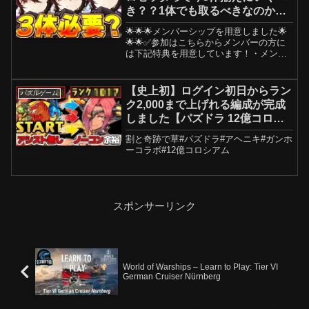
き？？1体でも取るべきなのかに
ついても解説！！【パズドラ実
🌟🌟🌟メンバーシップを用意しました🌟
況】＃パズドラ ＃銀魂
🌟🌟✅参加はこちらからメンバーの方に
は下記特典を用意しています！・メンバ
ー限定バッジ・メンバー限定スタンプ・
フレンドになれる優先権利・2nd チャン
ネルのような他ゲー実況や実写動画投
【史上初】ログイン初日からラン
パズルゲーム
稿・メンバー限定で行う...
ク2,000まで上げれる編成が完成
しました【パズドラ 12億コロシ
アム】
割と奇跡で草#パズドラ#アヘニキ#ガンホ
ーコラボ#12億コロシアム
スポンサーリンク
World of Warships – Learn to Play: Tier VI
German Cruiser Nürnberg