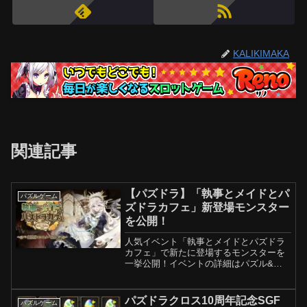
KALIKIMAKA
関連記事
【パズドラ】「執事とメイドとパ
パズルゲーム
ズドラカフェ」新登場モンスター
を公開！
人気イベント「執事とメイドとパズドラ
カフェ」で新たに登場するモンスターを
一挙公開！イベントの詳細はパズル&ド
ラゴンズ公式Xや運営サイトで発表しま
すので、ぜひお楽しみに！『パズル＆ド
ラゴンズ』のアプリについてはコチラ
パズドラクロス10周年記念SGF
パズルゲーム