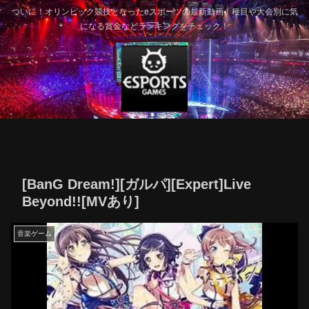
ついに！オリンピック競技となったeスポーツの最新動画！種目や大会別に気
になる賞金などランキングをチェック！
[BanG Dream!][ガルパ][Expert]Live
Beyond!![MVあり]
音楽ゲーム