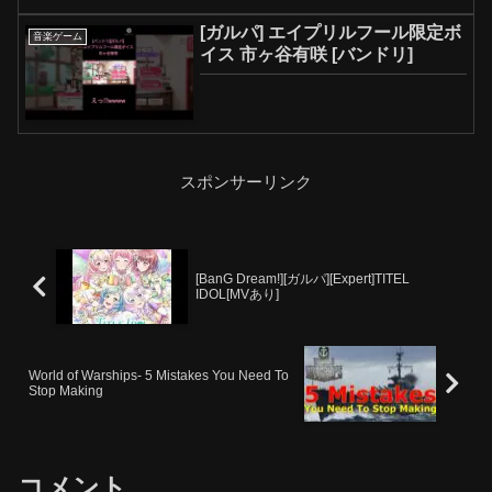
[ガルパ] エイプリルフール限定ボ
音楽ゲーム
イス 市ヶ谷有咲 [バンドリ]
スポンサーリンク
[BanG Dream!][ガルパ][Expert]TITEL
IDOL[MVあり]
World of Warships- 5 Mistakes You Need To
Stop Making
コメント