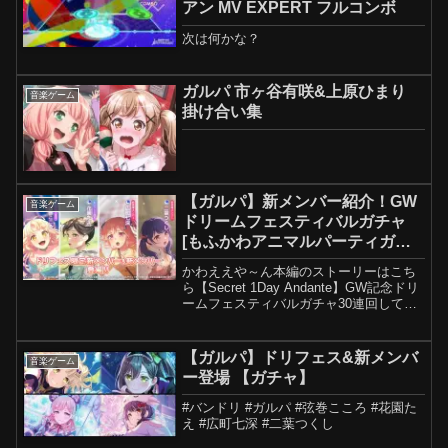
アン MV EXPERT フルコンボ
次は何かな？
ガルパ 市ヶ谷有咲&上原ひまり
音楽ゲーム
掛け合い集
【ガルパ】新メンバー紹介！GW
音楽ゲーム
ドリームフェスティバルガチャ
[もふかわアニマルパーティガチ
ャ]
かわええや～ん本編のストーリーはこち
ら【Secret 1Day Andante】GW記念ドリ
ームフェスティバルガチャ30連回してみ
た～！！はこちらガチャの再生リストは
こちらからどうぞ他のイベントストーリ
ーはこちらからどうぞ 他のイベントス
【ガルパ】ドリフェス&新メンバ
音楽ゲーム
ト...
ー登場 【ガチャ】
#バンドリ #ガルパ #弦巻こころ #花園た
え #広町七深 #二葉つくし