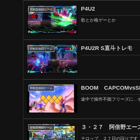
P4U2
対戦型格闘ゲーム
歌とか格ゲーとか
P4U2R S直斗トレモ
対戦型格闘ゲーム
BOOM CAPCOMvsS
対戦型格闘ゲーム
途中で操作不能フリーズに..
３・２７ 阿倍野エー
対戦型格闘ゲーム
テロップ、２７日の誤りです