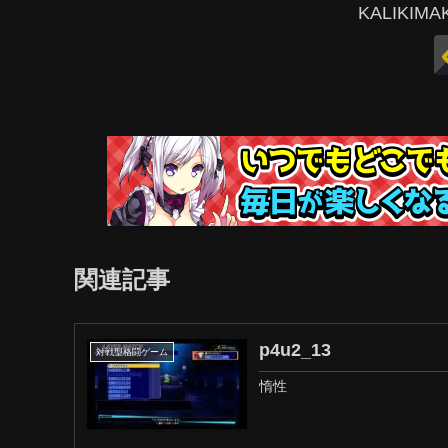
KALIKI
関連記事
p4u2_13
対戦型格闘ゲーム
惰性