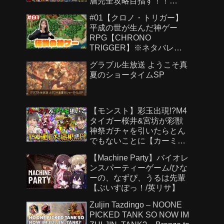
層完全攻略目指す！！
【Genshin Impact】
#01【クロノ・トリガー】
平成の世が生んだ神ゲー
RPG【CHRONO
TRIGGER】※ネタバレあ
り
グラブル生放送 ようこそ真
夏のショータイムSP
【モンスト】彩玉出現!?M4
タイガー桜井&宮坊が彩獣
神祭ガチャを引いたらとん
でもないことに【カーミラ/
ツクモ】
【Machine Party】バイオレ
ンスパーティーゲーム/ひな
ーの、なずぴ、うるは先輩
【ぶいすぽっ！/英リサ】
Zuljin Tazdingo – NOONE
PICKED TANK SO NOW IM