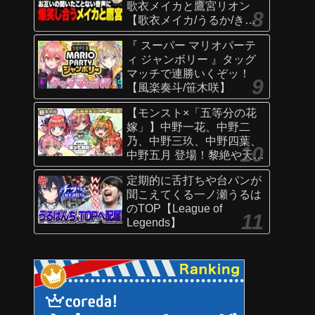
歌衣メイカと鷹宮リオン
【歌衣メイカ/うるか/きな
こ/ありさか/鷹宮リオン】
『 スーパー マリオパーテ
ィ ジャンボリー 』タッグ
マッチで連勝いくぞッ！
【風楽奏斗/笹木咲】
【モンスト×「五等分の花
嫁」】中野一花、中野二
乃、中野三玖、中野四葉、
中野五月 登場！黎絶や天魔
の孤城〜空中庭園〜などで
定期的に舌打ちや台パンが
活躍！オリジナルSSにも注
聞こえてくる一ノ瀬うるは
目！【新キャラ使ってみた
のTOP【League of
｜モンスト公式】
Legends】