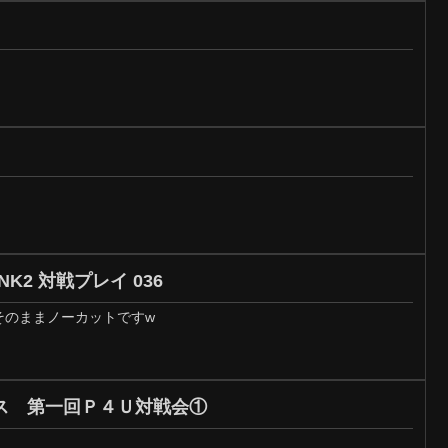
NK2 対戦プレイ 036
.そのままノーカットですw
ス 第一回Ｐ４Ｕ対戦会①