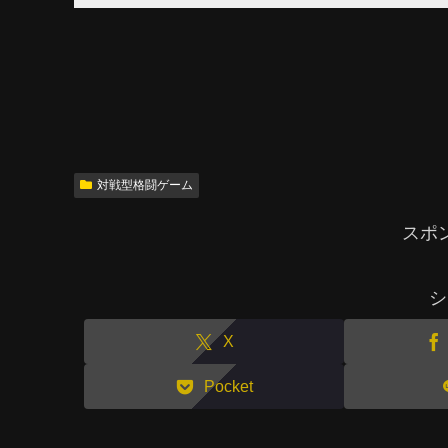
対戦型格闘ゲーム
スポ
シ
X
Pocket