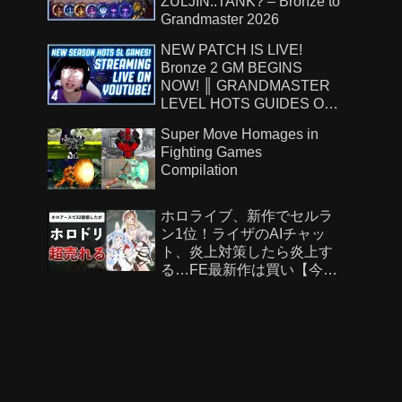
ZULJIN..TANK? – Bronze to
Grandmaster 2026
NEW PATCH IS LIVE!
Bronze 2 GM BEGINS
NOW! ║ GRANDMASTER
LEVEL HOTS GUIDES ON
!Patreon ║ 8.7.26
Super Move Homages in
Fighting Games
Compilation
ホロライブ、新作でセルラ
ン1位！ライザのAIチャッ
ト、炎上対策したら炎上す
る…FE最新作は買い【今週
のゲームニュース】