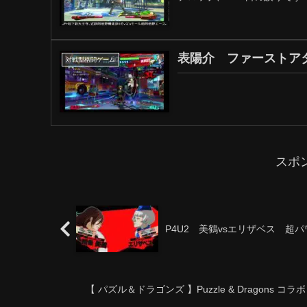
表陽介 ファーストア
対戦型格闘ゲーム
スポ
P4U2 美鶴vsエリザベス 超
【 パズル＆ドラゴンズ 】Puzzle & Dragons コラボ