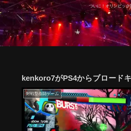
ついに！オリンピック
kenkoro7がPS4からブロー
対戦型格闘ゲーム