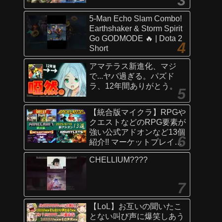
5-Man Echo Slam Combo!
Earthshaker & Storm Spirit
Go GODMODE 🔥 | Dota 2
Short
アマテラス新進化、マジ
で...ヤバ過ぎる。パズド
ラ、12年間ありがとう。
【統合版マイクラ】RPGや
クエストなどのRPG要素が
強い公式アドオンなど13個
紹介!! マーケットプレイス
情報
CHELLIUM????
【Switch/Win10/PE/PS/Xb
ox】
【LoL】お互いの聞いたこ
とない叫び声に爆笑しあう