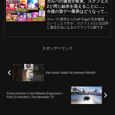
ガルパの運営が変更、スクフェス
音楽ゲーム
2と同じ結末を迎えることに…。
今後の音ゲー業界はどうなってい
くのかを辛口解説【バンドリ】
ガルパの運営からCraft Eggが完全撤退…
ということですが、スクフェス2とほぼ同
じ運営方法になるのでマジで心配です
ね。まぁ確かにスクフェス2みたいな事に
なるとは限りませんが、そうなる可能性
が十分にあるということがもう怖いんで
すよね。バン...
スポンサーリンク
Kya music bajta hai beeeee #shorts
Forza Horizon 5 Hot Wheels Expansion –
First 10 minutes | Thrustmaster TX