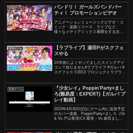
バンドリ！ ガールズバンドパー
音楽ゲーム
ティ！ プロモーションビデオ
アニメーションミュージックビデオ・コ
ミック・楽曲リリース、ライブなど、
様々なメディアミックス展開をする次世
代ガールズバンドプロジェクト「BanG
Dream!」（バンドリ！）のスマートフォ
ン向けゲーム「『バンドリ！ ガールズバ
【ラブライブ】湯田Pがスクフェ
音楽ゲーム
ンドパーティ！...
スやる
1X年前によくやってましたスイングアイ
コン？知りません#ラブライブ #ガルパ #
スクフェス ©2013 プロジェクトラブライ
ブ！ ©2017 プロジェクトラブライブ！サ
ンシャイン!! ©KLabGames ©bushiroad---
メンバー...
『少女レイ』Poppin’Party×まし
音楽ゲーム
ろ(難易度：EXPERT)【ガルパ プ
レイ動画】
2023年4月30日(日)にゲーム内に追加予定
のカバー楽曲、Poppin'Party×ましろ（Gt.
& Vo.戸山香澄/CV.愛美・Vo.倉田まし
ろ/CV.進藤あまね）が歌う『少女レイ』
のプレイ動画を先行公開いたします。お
楽しみに♪『バン...