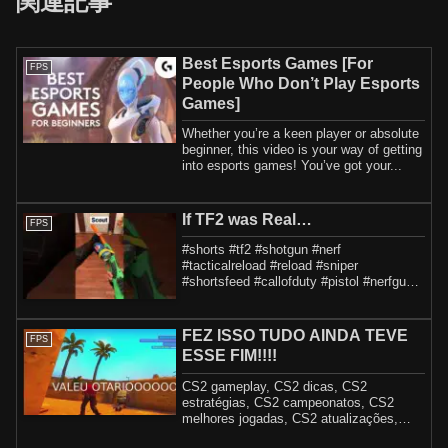
関連記事
Best Esports Games [For
FPS
People Who Don’t Play Esports
Games]
Whether you’re a keen player or absolute
beginner, this video is your way of getting
into esports games! You’ve got your...
If TF2 was Real…
FPS
#shorts #tf2 #shotgun #nerf
#tacticalreload #reload #sniper
#shortsfeed #callofduty #pistol #nerfguns
#balisong #butterf...
FEZ ISSO TUDO AINDA TEVE
FPS
ESSE FIM!!!!
CS2 gameplay, CS2 dicas, CS2
estratégias, CS2 campeonatos, CS2
melhores jogadas, CS2 atualizações,
shroud, s1mple, Falle...