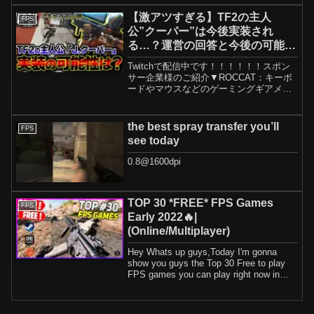
【激アツすぎる】TF2の主人
FPS
公”クーパー”は今後実装され
る…？運営の回答と今後の可能性
を解説！！| ApexLegends
Twitchで配信中です！！！！！！スポン
サー企業様のご紹介▼ROCCAT：キーボ
ードやマウスなどのゲーミングギアメー
カー
__________________________________
_________________________...
the best spray transfer you’ll
FPS
see today
0.8@1600dpi
TOP 30 *FREE* FPS Games
FPS
Early 2022🔥|
(Online/Multiplayer)
Hey Whats up guys,Today I'm gonna
show you guys the Top 30 Free to play
FPS games you can play right now in
Early 2022. ...