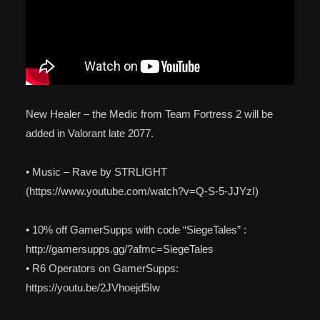
New Healer – the Medic from Team Fortress 2 will be
added in Valorant late 2077.
• Music – Rave by STRLIGHT
(https://www.youtube.com/watch?v=Q-S-5-JJYzI)
• 10% off GamerSupps with code “SiegeTales” :
http://gamersupps.gg/?afmc=SiegeTales
• R6 Operators on GamerSupps:
https://youtu.be/2JVhoejd5Iw