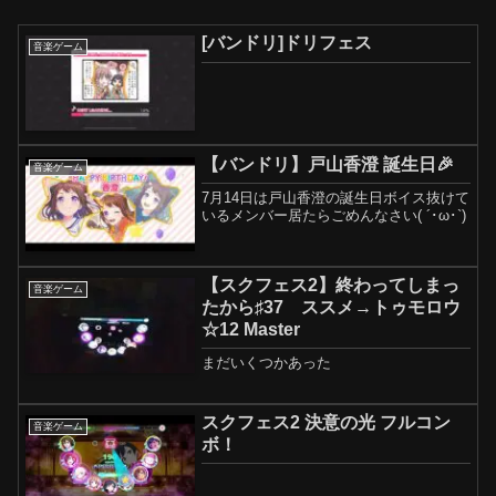
[バンドリ]ドリフェス
音楽ゲーム
【バンドリ】戸山香澄 誕生日🎉
音楽ゲーム
7月14日は戸山香澄の誕生日ボイス抜けて
いるメンバー居たらごめんなさい( ´･ω･`)
【スクフェス2】終わってしまっ
音楽ゲーム
たから♯37 ススメ→トゥモロウ
☆12 Master
まだいくつかあった
スクフェス2 決意の光 フルコン
音楽ゲーム
ボ！