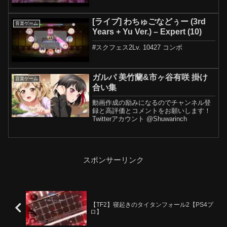
[ライブ] わちゅごなどぅー (3rd
音楽ゲーム
Years + Yu Ver.) – Expert (10)
#スクフェス2Lv. 10427 コンボ
ガルパ 美竹蘭&市ヶ谷有咲 掛け
音楽ゲーム
合い集
動画作成の励みになるのでチャンネル登
録と高評価とコメントをお願いします！
Twitterアカウント @Shuwarinch
スポンサーリンク
【TF2】寝起きのタイタンフォール2【PS4プ
ロ】