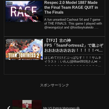
Respec 2.0 Model 1887 Made
FPS
the Final Team RAGE QUIT in
The Finals
A fun unranked Cashout 54 and 7 game
of THE FINALS. This game I played with
@neongutzyt and @lostboykaleido .
Thanks for...
【TF2】古の神
FPS
FPS「TeamFortress2」で遊ぶぞ
おおおおおおおお！！！！！ぺ
こ！【ホロライブ/兎田ぺこら】
はじめてだけどぶっぱなす！！！サムネ
イラスト：いれん(@illian0919)さん⋈ －
－－－－－－－－－－－－－－－－－－
－－⋈🥕Twitter🥕ハッシュタグ #ぺこら
いぶ でツイート🎶本ゲームは VALVE ビ
デオポリシー ( に基づい...
スポンサーリンク
Me VS Patrick Mahomes 😱