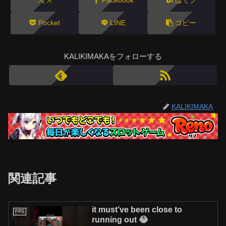
Pocket
LINE
コピー
KALIKIMAKAをフォローする
KALIKIMAKA
関連記事
it must’ve been close to
FPS
running out 😂