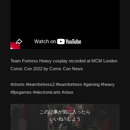
Team Fortress Heavy cosplay recorded at MCM London
Comic Con 2022 by Comic Con News
#shorts #teamfortress2 #teamfortress #gaming #heavy
#fpsgames #electronicarts #xbox
この記事が気に入ったら
いいね ! しよう