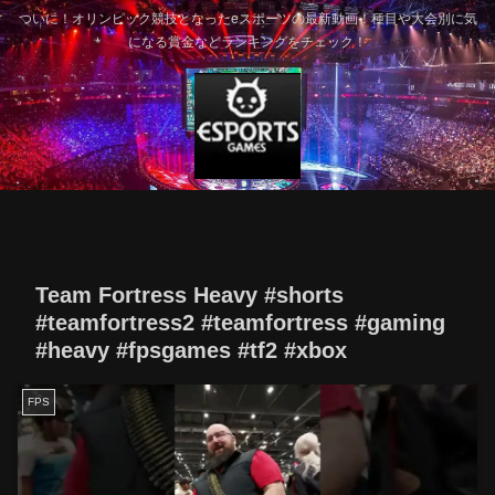
ついに！オリンピック競技となったeスポーツの最新動画！種目や大会別に気
になる賞金などランキングをチェック！
Team Fortress Heavy #shorts
#teamfortress2 #teamfortress #gaming
#heavy #fpsgames #tf2 #xbox
FPS