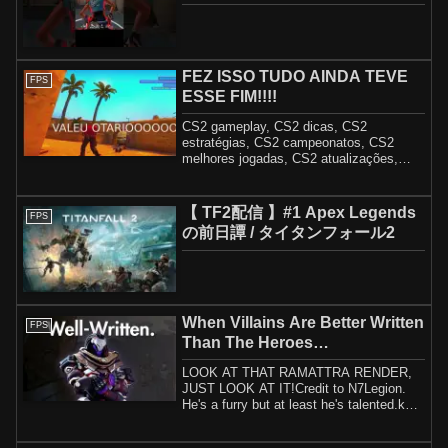
FEZ ISSO TUDO AINDA TEVE
FPS
ESSE FIM!!!!
CS2 gameplay, CS2 dicas, CS2
estratégias, CS2 campeonatos, CS2
melhores jogadas, CS2 atualizações,
shroud, s1mple, Falle...
【 TF2配信 】#1 Apex Legends
FPS
の前日譚 / タイタンフォール2
When Villains Are Better Written
FPS
Than The Heroes…
LOOK AT THAT RAMATTRA RENDER,
JUST LOOK AT IT!Credit to N7Legion.
He's a furry but at least he's talented.ko-
fi.com/n7le...