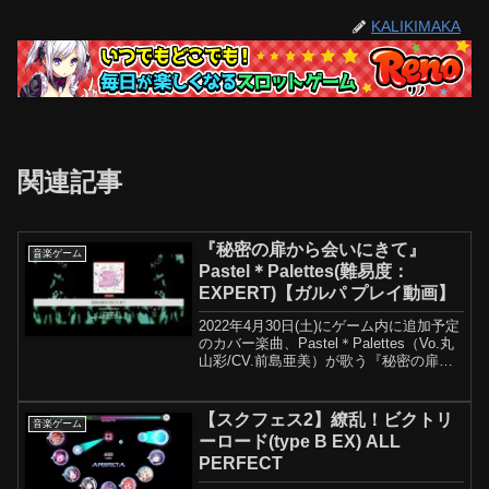
KALIKIMAKA
関連記事
『秘密の扉から会いにきて』
音楽ゲーム
Pastel＊Palettes(難易度：
EXPERT)【ガルパ プレイ動画】
2022年4月30日(土)にゲーム内に追加予定
のカバー楽曲、Pastel＊Palettes（Vo.丸
山彩/CV.前島亜美）が歌う『秘密の扉か
ら会いにきて』のプレイ動画を先行公開
いたします。お楽しみに♪『バンドリ！
ガールズバンドパーティ！』...
【スクフェス2】繚乱！ビクトリ
音楽ゲーム
ーロード(type B EX) ALL
PERFECT