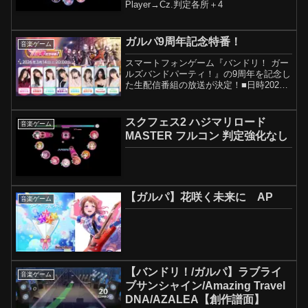
Player→Cz.判定各所＋4
ガルパ9周年記念特番！
音楽ゲーム
スマートフォンゲーム『バンドリ！ ガー
ルズバンドパーティ！』の9周年を記念し
た生配信番組の放送が決定！■日時2026
年3月14日（土） 20:00～予定■今回のメ
イントピックス！★ガルパの9周年の軌跡
を振り返る特別企画を開催！★9周年のア
スクフェス2 ハジマリロード
音楽ゲーム
ッ...
MASTER フルコン 判定強化なし
【ガルパ】花咲く未来に AP
音楽ゲーム
【バンドリ！/ガルパ】ラブライ
音楽ゲーム
ブサンシャイン/Amazing Travel
DNA/AZALEA【創作譜面】