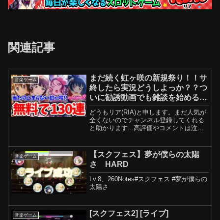
関連記事
まだ続く虹ヶ咲の新規祭り！！サ
音楽ゲーム
終したら実況どうしよっか？？つ
いに勧誘動画でも雑談を始める男
【スクフェス2】part209
どうもリア(RIA)と申します。まだ人気が
全くないのでチャンネル登録してくれる
と助かります...高評価やコメントは泣い
て喜ぶのでそちらもぜひ.....!!!!!【ゲーム
タイトル】ラブライブ! スクールアイドル
フェスティバル2 MIRACLE...
【スクフェス】夢が僕らの太陽
音楽ゲーム
さ HARD
Lv.8、260Notes#スクフェス #夢が僕らの
太陽さ
[スクフェス2] [ライブ]
音楽ゲーム