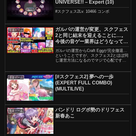
UNIVERSE!! – Expert (10)
#スクフェス2Lv. 10466 コンボ
ガルパの運営が変更、スクフェス
音楽ゲーム
2と同じ結末を迎えることに…。
今後の音ゲー業界はどうなってい
くのかを辛口解説【バンドリ】
ガルパの運営からCraft Eggが完全撤退…
ということですが、スクフェス2とほぼ同
じ運営方法になるのでマジで心配です
ね。まぁ確かにスクフェス2みたいな事に
なるとは限りませんが、そうなる可能性
が十分にあるということがもう怖いんで
[#スクフェス2] 夢への一歩
音楽ゲーム
すよね。バン...
(EXPERT FULL COMBO)
(MULTILIVE)
バンドリ ログボ勢のドリフェス
音楽ゲーム
新春あこ