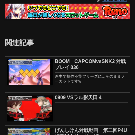
関連記事
BOOM CAPCOMvsSNK2 対戦
対戦型格闘ゲーム
プレイ 036
途中で操作不能フリーズに...そのままノ
ーカットですw
0909 VSラル影天田 4
対戦型格闘ゲーム
げんしけん対戦動画 第二回P4U
対戦型格闘ゲーム