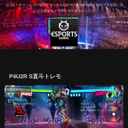
ついに！オリンピック競技となったeスポーツの最新動画！種目や大会別に気
になる賞金などランキングをチェック！
P4U2R S直斗トレモ
対戦型格闘ゲーム