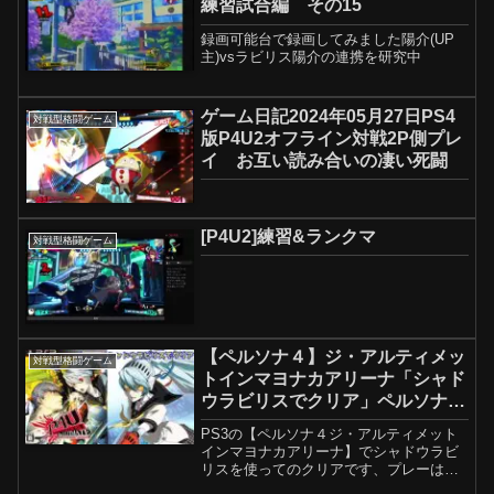
練習試合編 その15
録画可能台で録画してみました陽介(UP
主)vsラビリス陽介の連携を研究中
ゲーム日記2024年05月27日PS4
対戦型格闘ゲーム
版P4U2オフライン対戦2P側プレ
イ お互い読み合いの凄い死闘
[P4U2]練習&ランクマ
対戦型格闘ゲーム
【ペルソナ４】ジ・アルティメッ
対戦型格闘ゲーム
トインマヨナカアリーナ「シャド
ウラビリスでクリア」ペルソナの
対戦格闘ゲーム＃PS3＃P4U＃ペ
PS3の【ペルソナ４ジ・アルティメット
ルソナ＃女神転生
インマヨナカアリーナ】でシャドウラビ
リスを使ってのクリアです、プレーは下
手なのでご了承の上でご鑑賞の方お願い