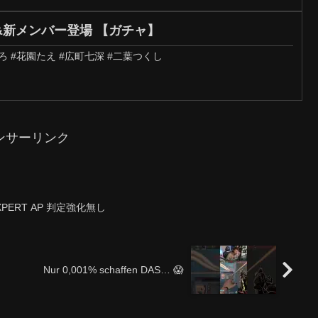
&新メンバー登場 【ガチャ】
ろ #花園たえ #広町七深 #二葉つくし
ンサーリンク
EXPERT AP 判定強化無し
Nur 0,001% schaffen DAS… 😱