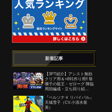
新着記事
【3PT紹介】アシスト無効
クリア用＆+891作り用‼️ 祭
囃子の龍王・ゼローグ 降臨
周回編成・立ち回り紹
介！！【#パズドラ/パズル&
『ペルソナ４ リバイバル』
ドラゴンズ】
天城雪子（CV.小清水亜
美）