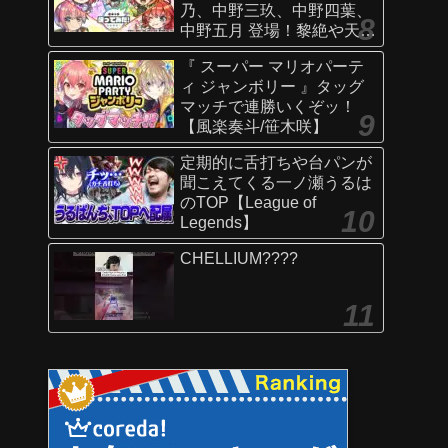
乃、中野三玖、中野四葉、
中野五月 登場！黎絶や天魔
の孤城〜空中庭園〜などで
『 スーパー マリオパーテ
活躍！オリジナルSSにも注
ィ ジャンボリー 』タッグ
目！【新キャラ使ってみた
マッチで連勝いくぞッ！
｜モンスト公式】
【風楽奏斗/笹木咲】
定期的に舌打ちや台パンが
聞こえてくる一ノ瀬うるは
のTOP【League of
Legends】
CHELLIUM????