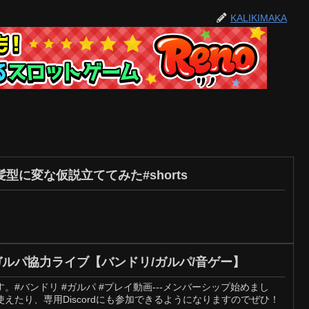
KALIKIMAKA
型に変な仮説立ててみた#shorts
ルパ協力ライブ【バンドリ/ガルパ/音ゲー】
。#バンドリ #ガルパ #プレイ動画---メンバーシップ始めまし
えたり、専用Discordにも参加できるようになりますのでぜひ！