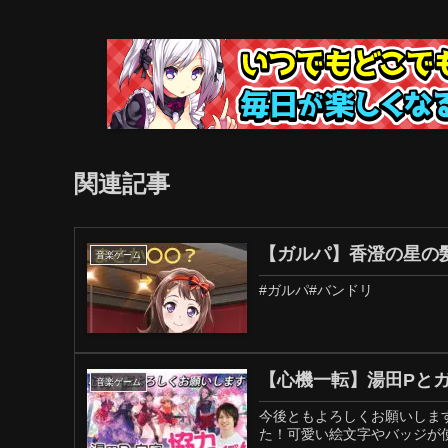
関連記事
【ガルパ】香澄の星の髪
音楽ゲーム
#ガルパ#バンドリ
【心機一転】湯田Pとガ
音楽ゲーム
今後ともよろしくお願いします
た！可愛い絵文字やバッジが使