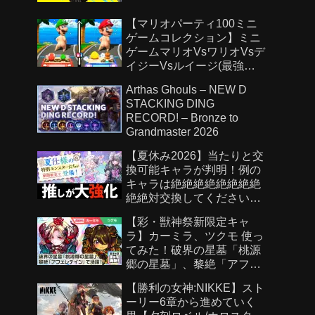
【マリオパーティ100ミニ
ゲームコレクション】ミニ
ゲームマリオVsワリオVsデ
イジーVsルイージ(最強
CPU「たつじん」)
Arthas Ghouls – NEW D
STACKING DING
RECORD! – Bronze to
Grandmaster 2026
【夏休み2026】当たりと交
換可能キャラが判明！例の
キャラは絶絶絶絶絶絶絶絶
絶絶対交換してください！
【パズドラ】
【彩・獣神祭新限定キャ
ラ】カーミラ、ツクモ 使っ
てみた！破界の星墓「桃源
郷の星墓」、黎絶「アフェ
レデイン」で活躍！強力な
【勝利の女神:NIKKE】スト
ショットスキル、アシスト
ーリー6章から進めていく
スキルに注目！【新キャラ