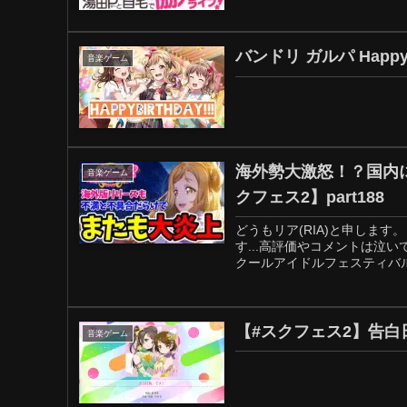
バンドリ ガルパ HappyBi
音楽ゲーム
海外勢大激怒！？国内
音楽ゲーム
クフェス2】part188
どうもリア(RIA)と申しま
す...高評価やコメントは泣いて
クールアイドルフェスティバル2 M
音楽ゲーム