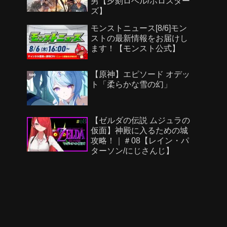
男【夕刻ロベル/ホロスター
使ってみた｜モンスト公
ズ】
式】
モンストニュース[8/6]モン
ストの最新情報をお届けし
ます！【モンスト公式】
【原神】エピソード オデッ
ト「柔らかな雪の幻」
【ゼルダの伝説 ムジュラの
仮面】神殿に入るための城
攻略！｜＃08【レイン・パ
ターソン/にじさんじ】