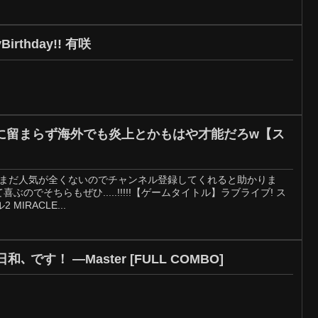
rthday!! 有咲
に留まらず海外でも炎上とかもはや才能だろw【ス
す。まだ人気が全くないのでチャンネル登録してくれると助かりま
喜ぶのでそちらもぜひ.....!!!!!【ゲームタイトル】ラブライブ! ス
IRACLE...
【#スクフェス2】告白日和､ です！ —Master [FULL COMBO]