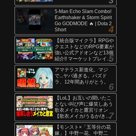
5-Man Echo Slam Combo!
Earthshaker & Storm Spirit
Go GODMODE 🔥 | Dota 2
Short
【統合版マイクラ】RPGや
クエストなどのRPG要素が
強い公式アドオンなど13個
紹介!! マーケットプレイス
情報
アマテラス新進化、マジ
【Switch/Win10/PE/PS/Xb
で...ヤバ過ぎる。パズド
ox】
ラ、12年間ありがとう。
【LoL】お互いの聞いたこ
とない叫び声に爆笑しあう
歌衣メイカと鷹宮リオン
【歌衣メイカ/うるか/きな
こ/ありさか/鷹宮リオン】
【モンスト×「五等分の花
嫁」】中野一花、中野二