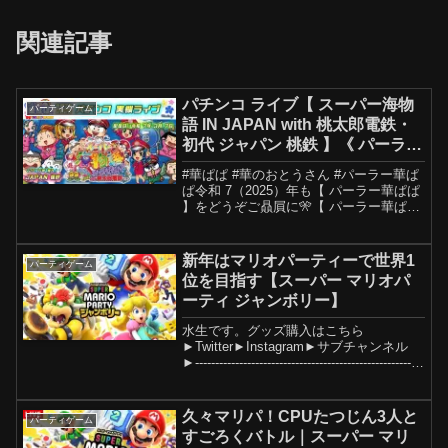
関連記事
パチンコ ライブ【 スーパー海物
パーティゲーム
語 IN JAPAN with 桃太郎電鉄・
初代 ジャパン 桃鉄 】《 パーラー
華ぱぱ・海物語 博物館 》令和 7
#華ぱぱ #華のおとうさん #パーラー華ぱ
年 3月 LIVE ④・No.859
ぱ令和 7（2025）年も【 パーラー華ぱぱ
】をどうぞご贔屓に🎌【 パーラー華ぱ
ぱ・海物語 博物館 】メンバーシップ開
設！↓↓ ご加入よろしくお願いいたします
🙇【 良識ある大人の社交場 】パーラー...
新年はマリオパーティーで世界1
パーティゲーム
位を目指す【スーパー マリオパ
ーティ ジャンボリー】
水生です。グッズ購入はこちら
►Twitter►Instagram►サブチャンネル
►---------------------------------------------------------
----------------------...
久々マリパ！CPUたつじん3人と
パーティゲーム
すごろくバトル｜スーパー マリ