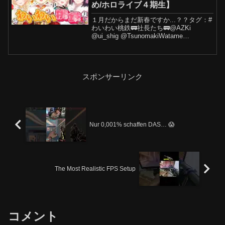
め/ホロライブ４期生】
１月だからまだ新春ですか...？？タグ：#
わいわい桃鉄🚃社長たち🚃@AZKi
@ui_shig @TsunomakiWatame
@OtonoseKanade ※本ゲームは株式会社
コナミデジタルエンタテインメントの動
画投稿ガイドラインに則り...
スポンサーリンク
Nur 0,001% schaffen DAS… 😱
The Most Realistic FPS Setup
コメント