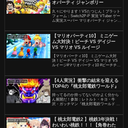
オパーティ ジャンボリー
久々にやります！VSたつじん！プラット
フォーム：Switch2P-P 実況 VTuber ゲー
ム実況スーパー マリオパーティ ジャンボ
リーマリパ ジャンボリー アーカイブ：
ありスパチャ：なし配信時間：0時前頃
すごろく終わるまでメンバーシッ...
【マリオパーティ10】 ミニゲー
パーティゲーム
ム大対決！ピーチ VS デイジー
VS マリオ VS ルイージ
【マリオパーティ10】 ミニゲーム大対
決！ピーチ VS デイジー VS マリオ VS
ルイージ#マリオパーティ10 #ピーチチャ
ンネル Mario Switch へようこそ！このチ
ャンネルでは【マリオパーティシリー
ズ】の全ミニゲームや神プレ...
【4人実況】衝撃の結末を迎える
パーティゲーム
TOP4の『桃太郎電鉄ワールド』
持ってるのか持ってないのかよく分から
ん展開だ！参加：レトルト・キヨ・牛
沢・ガッチマン『桃太郎電鉄ワールド ~
地球は希望でまわってる! ~』を実況前⇒
チャンネル登録よろしくどうぞ！⇒【コ
メント＆高評価頂けると嬉しいです】★
【 桃太郎電鉄2 】桃鉄3年決戦！
パーティゲーム
バカゲー 再生リスト...
わいわい桃鉄！！！【角巻わた