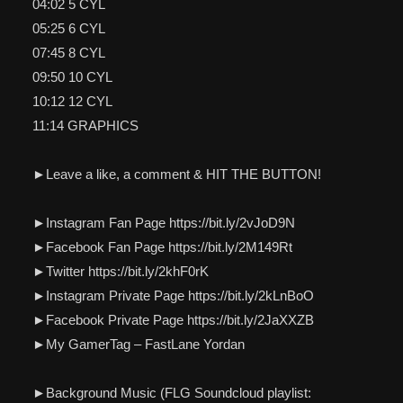
04:02 5 CYL
05:25 6 CYL
07:45 8 CYL
09:50 10 CYL
10:12 12 CYL
11:14 GRAPHICS
►Leave a like, a comment & HIT THE BUTTON!
►Instagram Fan Page https://bit.ly/2vJoD9N
►Facebook Fan Page https://bit.ly/2M149Rt
►Twitter https://bit.ly/2khF0rK
►Instagram Private Page https://bit.ly/2kLnBoO
►Facebook Private Page https://bit.ly/2JaXXZB
►My GamerTag – FastLane Yordan
►Background Music (FLG Soundcloud playlist: