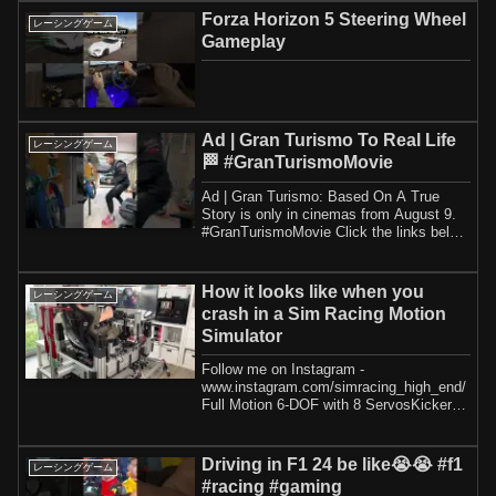
Forza Horizon 5 Steering Wheel
レーシングゲーム
Gameplay
Ad | Gran Turismo To Real Life
レーシングゲーム
🏁 #GranTurismoMovie
Ad | Gran Turismo: Based On A True
Story is only in cinemas from August 9.
#GranTurismoMovie Click the links below
for m...
How it looks like when you
レーシングゲーム
crash in a Sim Racing Motion
Simulator
Follow me on Instagram -
www.instagram.com/simracing_high_end/
Full Motion 6-DOF with 8 ServosKicker -
GameTrix 908 + But...
Driving in F1 24 be like😭😭 #f1
レーシングゲーム
#racing #gaming