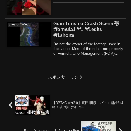
Gran Turismo Crash Scene 🤯
レーシングゲーム
#formula1 #f1 #f1edits
#f1shorts
I'm not the owner of the footage used in
this video. Most of the rights are property
of Formula One Management (FOM).
Yo...
スポンサーリンク
【BBTAG Ver2.0】真田 明彦 バトル開始前&
終了後の掛け合い集
Forza Motorsport – Before You Buy