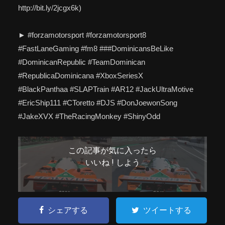
http://bit.ly/2jcgx6k)
► #forzamotorsport #forzamotorsport8
#FastLaneGaming #fm8 ###DominicansBeLike
#DominicanRepublic #TeamDominican
#RepublicaDominicana #XboxSeriesX
#BlackPanthaa #SLAPTrain #AR12 #JackUltraMotive
#EricShip111 #CToretto #DJS #DonJoewonSong
#JakeXVX #TheRacingMonkey #ShinyOdd
この記事が気に入ったら
いいね ! しよう
シェアする
ツイートする