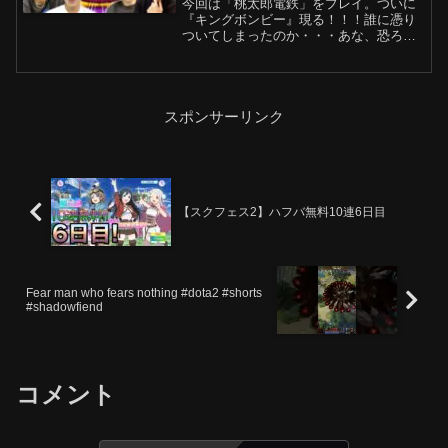
今回は「桃太郎電鉄」をプレイ。ついに
『キングボンビー』現る！！！誰に憑り
ついてしまったのか・・・あな、恐ろし
や～メンバー：玉森裕太、宮田俊哉、高
橋恭平、長尾謙杜再生リスト
→#JohnnysGamingRoom #ジャニーズ #
桃鉄●チャンネ...
スポンサーリンク
【スクフェス2】ハフバ無料10連6日目
Fear man who fears nothing #dota2 #shorts
#shadowfiend
コメント