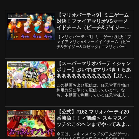
【マリオパーティ9】ミニゲーム
パーティゲーム
対決！ファイアマリオVSマーメ
イドチーム（ピーチ&デイジー&
ロゼッタ）
【マリオパーティ9】ミニゲーム対決！フ
ァイアマリオVSマーメイドチーム（ピー
チ&デイジー&ロゼッタ）#マリオパーテ
ィ9 #マリオ #ピーチ➤ チャンネル登録、
いいね、シェアしてチャンネルを手伝っ
てください、ありがとう！ ➤ 詳細を購
【スーパーマリオパーティジャン
パーティゲーム
読: ➤...
ボリー】ぶいすぽマリパきｔらあ
あああああああああああ【ぶいす
ぽ / 猫汰つな】
この動画および配信は、任天堂著作物の
利用許諾に準じて配信しています。な
お、本動画で利用している任天堂株式会
社のゲーム著作物及び楽曲の転載・配布
は禁止いたします。.｡:+* ﾟ ゜ﾟ *+:｡.｡:+*
ﾟ ゜ﾟ *+:｡.｡.｡:+* ﾟ ...
【公式】#162 マリオパーティ20
パーティゲーム
番勝負！！＜前編＞ スキマスイ
ッチのこのヘンまでやってみよう
#162
今回は、スキマスイッチの二人がゲーム
でひたすらワチャワチャする企画。はし