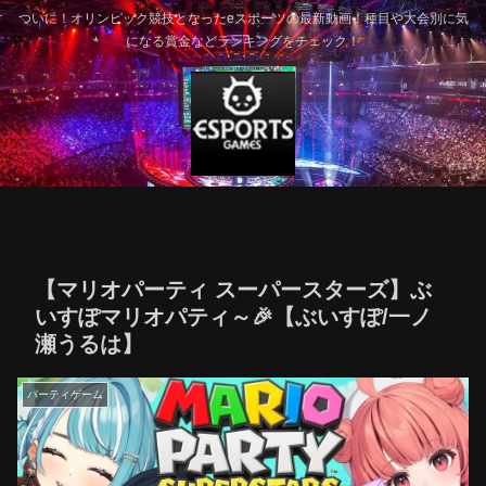
ついに！オリンピック競技となったeスポーツの最新動画！種目や大会別に気
になる賞金などランキングをチェック！
【マリオパーティ スーパースターズ】ぶ
いすぽマリオパティ～🎉【ぶいすぽ/一ノ
瀬うるは】
パーティゲーム