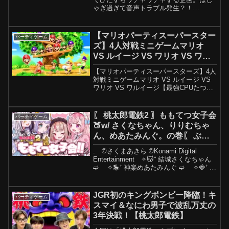
ゃぎ過ぎて音声トラブル発生？！
Nintendo Switchの「マリオパーティ」で
20番勝負＜前編＞！！！ ※この映像は、
任天堂株式会社の著作物の利用にあた
【マリオパーティスーパースター
パーティゲーム
り、 同社よ...
ズ】4人対戦ミニゲームマリオ
VS ルイージ VS ワリオ VS ワル
イージ【最強CPUたつじん】
【マリオパーティスーパースターズ】4人
対戦ミニゲームマリオ VS ルイージ VS
ワリオ VS ワルイージ【最強CPUたつじ
ん】➤ チャンネル登録、いいね、シェア
してチャンネルを手伝ってください、あ
りがとう！ ➤ 詳細を購読: ➤スーパー ...
〖 桃太郎電鉄2 〗ももてつ女子会
パーティゲーム
🍑w/ さくなちゃん、りりむちゃ
ん、めあたみんぐ。の巻〖 ぶい
すぽっ！ / 夜乃くろむ 〗
. ©さくまあきら ©Konami Digital
Entertainment ✧😽⁺ 結城さくなちゃん
➫ ✧🎠⁺ 神楽めあたみんぐ ➫ ✧🍓⁺ 魔
界ノりりむちゃん ➫
⫘⫘⫘⫘⫘⫘⫘⫘⫘⫘⫘⫘⫘⫘
⫘⫘⫘⫘⫘⫘⫘⫘⫘⫘⫘⫘⫘⫘
JGR初のキングボンビー降臨！キ
パーティゲーム
- ̀...
スマイ＆なにわ男子で波乱万丈の
3年決戦！【桃太郎電鉄】