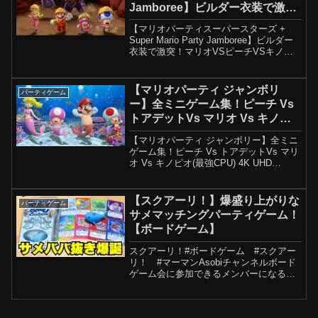
Jamboree】ビルダー衣装で激
突！マリオVSピーチVSキノピオ
【マリオパーティスーパースターズ +
VSキノピコ 4Kプレイ
Super Mario Party Jamboree】ビルダー
衣装で激突！マリオVSピーチVSキノピ
オVSキノピコ 4Kプレイ▶ フォローして
ください: ▶ ▶ ▶ プレイリストでマイビ
デオをもっと見る...
【マリオパーティ ジャンボリ
パーティゲーム
ー】全ミニゲーム集！ピーチ Vs
トアデットVs マリオ Vs キノピ
オ(最強CPU) 4K UHD (2160P)
【マリオパーティ ジャンボリー】全ミニ
ゲーム集！ピーチ Vs トアデットVs マリ
オ Vs キノピオ(最強CPU) 4K UHD
(2160P)▶ フォローしてください: ▶ ▶
▶ プレイリストでマイビデオをもっと見
る: 【スーパーマリオ...
【スクアーリ！】爆盛り上がりな
パーティゲーム
サメマッチングパーティゲーム！
【ボードゲーム】
スクアーリ！#ボードゲーム #スクアー
リ！ #マーマンAsobiチャンネルボード
ゲーム会に参加できるメンバーになるに
はこちらから【ボードゲーム紹介】アル
ナックの失われし遺跡：アドヴェンチャ
ーチェストナショナルエコノミーテイ