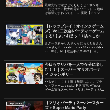
』#1
最速先行で遊ばせてもらうぜ！サンキュ
ーだぜコナミ桃太郎電鉄ワールド ～地球
は希望でまわってる！～ 実況【チャンネ
ル登録よろっぷ】 【ツイッター】
【インスタグラム】 【桃太郎電鉄ワー
ルド再生リスト 】【単発実況再生リスト
【レッツプレイ！オインクゲーム
パーティゲーム
2】【単発実況再生リ...
ズ】VoL二次会❕パーティーゲーム
する❕【ぶいすぽっ！ / 紡木こか
げ】
まざー３あかりんさんらむちととみさん
crowさんꕤ･･· • •⋈· · • • • ୨୧ • • • · ·⋈• •
· ·･･ꕤ💧。⋈【電話ボイス2024】 💧。
⋈【看病ボイス2024】💧。⋈【クリスマ
スボイス2024】ꕤ･･· • •...
今日もマリパを一人で存分に楽し
パーティゲーム
む！！｜スーパー マリオパーテ
ィ ジャンボリー
やるぞ！！！！！喉は無茶しない。プラ
ットフォーム：switchP-P 実況 VTuber
ゲーム実況スーパー マリオパーティ ジャ
ンボリーマリパ ジャンボリー アーカイ
ブ：ありスパチャ：なし配信時間：0~1
時？わからん-----------...
【マリオパーティスーパースター
パーティゲーム
ズ + Super Mario Party