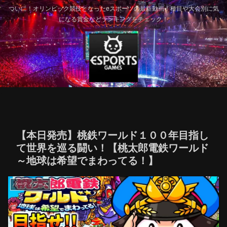
ついに！オリンピック競技となったeスポーツの最新動画！種目や大会別に気
になる賞金などランキングをチェック！
【本日発売】桃鉄ワールド１００年目指し
て世界を巡る闘い！【桃太郎電鉄ワールド
～地球は希望でまわってる！】
パーティゲーム