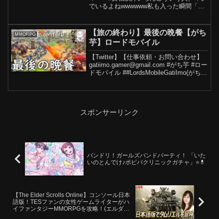
でいるよねwwwwww私も入った瞬間「女
とは一切口聞かないですプレイ」の姫ゲ
ーマーに当たったことあって空気地獄だ
った()■最新ネタ動画はTikTokで見れるよ
【旅の終わり】最後の晩餐【がち
MMORPG
◎■そ...
芋】ロードモバイル
【Twitter】【仕事依頼・お問い合わせ】
gatiimo.gamer@gmail.com #がち芋 #ロー
ドモバイル ##LordsMobileGatiImo(がち
芋)ですチャンネルのメンバーになる
Donation→
スポンサーリンク
バンドリ！ガールズバンドパーティ！ 「いた
いのとんでけ♪ポピパクリニックガチャ」⭐️💊
【The Elder Scrolls Online】コンソール日本
語版！TESファンの女性ゲームライターがハ
イファンタジーMMORPGを攻略！(エルダ
ー・スクロールズ・オンライン／ESO)