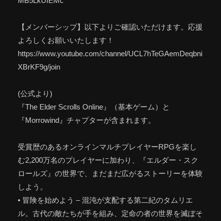
MB5LkUIEMc
【メンバーシップ】以下よりご確認いただけます。応援
よろしくお願いいたします！
https://www.youtube.com/channel/UCL7hTeGAemDeqbni
XBrKF9g/join
(公式より)
『The Elder Scrolls Online』（基本ゲーム）と
『Morrowind』チャプターが含まれます。
受賞歴のあるオンラインマルチプレイヤーRPGを楽し
む2,200万名のプレイヤーに加わり、『エルダー・スク
ロールズ』の世界で、まだまだ広がるストーリーを体験
しよう。
• 冒険を始めよう – 混沌が支配する第二紀のタムリエ
ル。古代の敵たちが手を組み、定命の者の世界を滅ぼそ