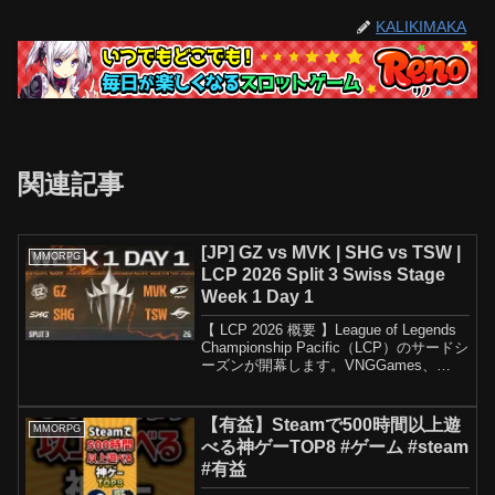
KALIKIMAKA
関連記事
[JP] GZ vs MVK | SHG vs TSW |
MMORPG
LCP 2026 Split 3 Swiss Stage
Week 1 Day 1
【 LCP 2026 概要 】League of Legends
Championship Pacific（LCP）のサードシ
ーズンが開幕します。VNGGames、
Carry International、PLAYBRAIN、
Arcanist...
【有益】Steamで500時間以上遊
MMORPG
べる神ゲーTOP8 #ゲーム #steam
#有益