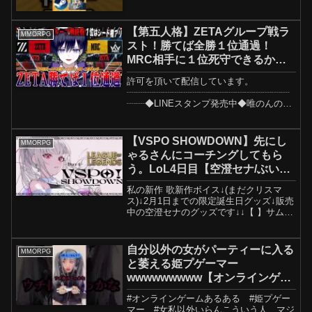
【第五人格】ZETAグループ戦ラ
MMORPG
スト！勝てば全勝１位通過！
MRC相手に１位死守できるか全
力応援会【唯/公認ミラー】
許可を頂いて配信しています。
┈┈┈┈┈┈┈┈┈┈┈┈┈┈┈┈┈┈
┈┈◆LINEスタンプ発売中◆唯のんの日
常スタンプが1.2弾と出てます🤍
┈┈┈┈┈┈┈┈┈┈┈┈┈┈┈┈┈┈
┈┈◆メンバーシップ◆特典について・
【VSPO SHOWDOWN】先にし
MMORPG
生放送のアーカイブ見放題・オリジ...
ゃるさんにコーチングしてもら
う。LoL4日目【空澄セナ/ぶいす
ぽっ！】
私の新作 歌新作ボイス↓(まだクリスマ
ス)↓2月1日までの限定誕生日グッズ↓販売
中の空澄セナのグッズです↓↓【 】サムネ
イラスト３≪ ≫▽ お願い . ・○○とやら
ないんですか？はお控えくださ
い…！ ・話題に出てない活動者さんの
自分以外の女がパーティーに入る
MMORPG
名前を出すの...
と萎える姫プゲーマー
wwwwwwwww【オンラインゲー
ムあるある】#shorts
#オンラインゲームあるある #姫プゲー
マー #女私以外いらんこういう人、マジ