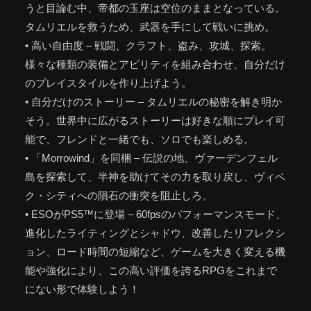
うと目論む中、帝都の玉座は空位のままとなっている。
タムリエルを救うため、武器を手にして戦いに挑め。
• 高い自由度 – 戦闘、クラフト、盗み、攻城、探索。
様々な種類の装備とアビリティを組み合わせ、自分だけ
のプレイスタイルを作り上げよう。
• 自分だけのストーリー – タムリエルの秘密を解き明か
そう。世界中に広がるストーリーは好きな順にプレイ可
能で、フレンドと一緒でも、ソロでも楽しめる。
• 「Morrowind」を同梱 – 伝説の地、ヴァーデンフェル
島を探索して、半神を助けてその力を取り戻し、ヴィベ
ク・シティへの隕石の衝突を阻止しろ。
• ESOがPS5™に登場 – 60fpsのパフォーマンスモード、
進化したライティングとシャドウ、改善したリフレクシ
ョン、ロード時間の短縮など、ゲームを大きく変える機
能や強化により、この高い評価を誇るRPGをこれまで
にない形で体験しよう！