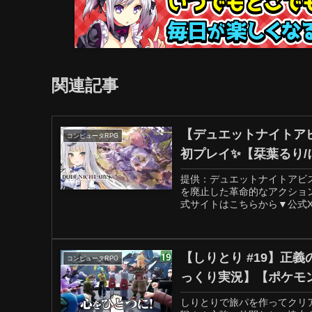
関連記事
【デュエットナイトア
コンピュータRPG
初プレイ✨【栞葉るり/
提供：デュエットナイトアビ
を廃止した革命的なアクションR
式サイトはこちらから▼公式X（旧T
【しりとり #19】正
コンピュータRPG
っくり実況】【ポケモン
しりとりで旅パを作ってクリ