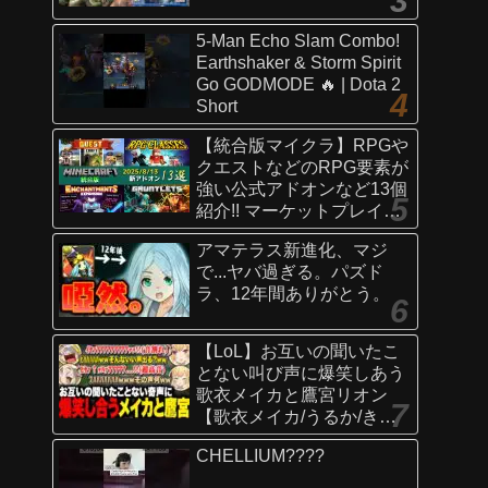
5-Man Echo Slam Combo!
Earthshaker & Storm Spirit
Go GODMODE 🔥 | Dota 2
Short
【統合版マイクラ】RPGや
クエストなどのRPG要素が
強い公式アドオンなど13個
紹介!! マーケットプレイス
情報
アマテラス新進化、マジ
【Switch/Win10/PE/PS/Xb
で...ヤバ過ぎる。パズド
ox】
ラ、12年間ありがとう。
【LoL】お互いの聞いたこ
とない叫び声に爆笑しあう
歌衣メイカと鷹宮リオン
【歌衣メイカ/うるか/きな
こ/ありさか/鷹宮リオン】
CHELLIUM????