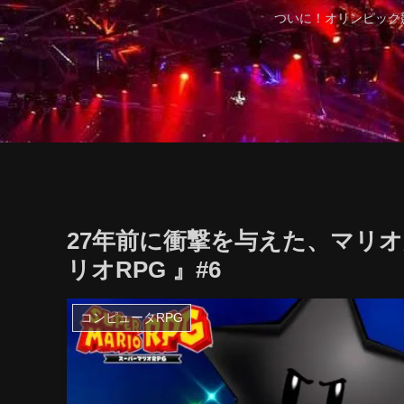
ついに！オリンピック
27年前に衝撃を与えた、マリ
リオRPG 』#6
コンピュータRPG