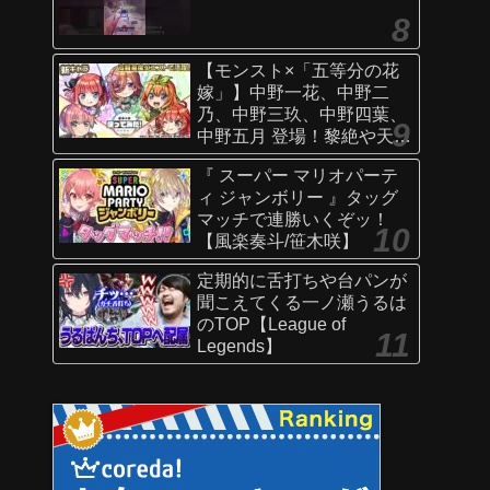
【モンスト×「五等分の花
嫁」】中野一花、中野二
乃、中野三玖、中野四葉、
中野五月 登場！黎絶や天魔
の孤城〜空中庭園〜などで
『 スーパー マリオパーテ
活躍！オリジナルSSにも注
ィ ジャンボリー 』タッグ
目！【新キャラ使ってみた
マッチで連勝いくぞッ！
｜モンスト公式】
【風楽奏斗/笹木咲】
定期的に舌打ちや台パンが
聞こえてくる一ノ瀬うるは
のTOP【League of
Legends】