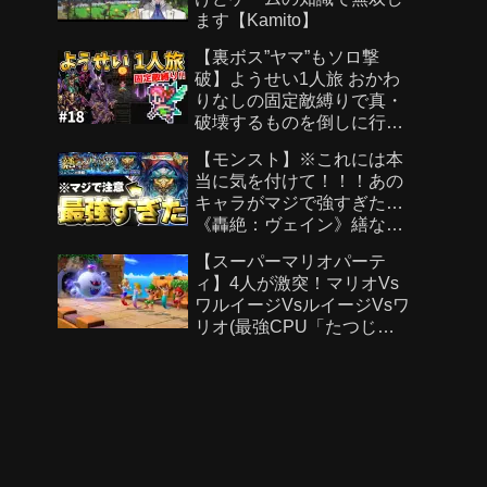
ます【Kamito】
【裏ボス”ヤマ”もソロ撃
破】ようせい1人旅 おかわ
りなしの固定敵縛りで真・
破壊するものを倒しに行く
part18【ロマサガ3リマスタ
【モンスト】※これには本
ー】
当に気を付けて！！！あの
キャラがマジで強すぎた…
《轟絶：ヴェイン》繕なる
虚栄 攻略
【スーパーマリオパーテ
ィ】4人が激突！マリオVs
ワルイージVsルイージVsワ
リオ(最強CPU「たつじ
ん」)