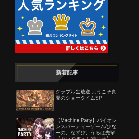
新着記事
グラブル生放送 ようこそ真
夏のショータイムSP
【Machine Party】バイオレ
ンスパーティーゲーム/ひな
ーの、なずぴ、うるは先輩
【ぶいすぽっ！/英リサ】