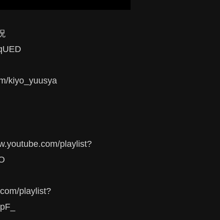
況
qUED
kiyo_yuusya
ube.com/playlist?
2O
/playlist?
pF_