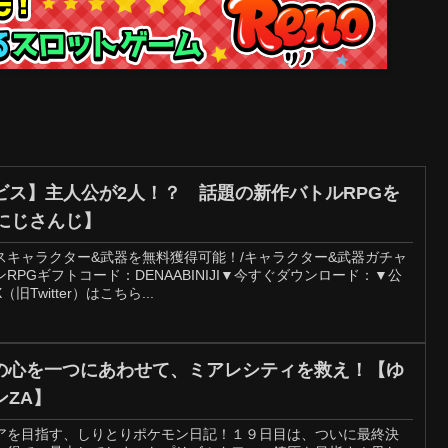
ビス】主人公が2人！？ 話題の新作バトルRPGを
にじさんじ】
スキャラクター&武器を無料獲得可能！/キャラクター&武器ガチャ
PGギフトコード：DENAABINIJI▼今すぐダウンロード：▼公
witter）はこちら...
義の心を一つにあわせて、ミアレシティを救え！【ゆ
ZA】
アを目指す、しりとりポケモン日記！１９日目は、ついに最終決