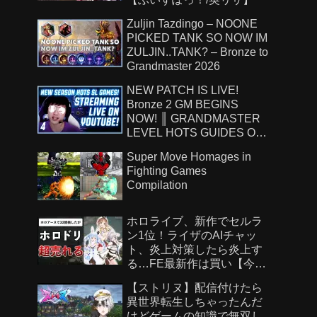
Zuljin Tazdingo – NOONE
PICKED TANK SO NOW IM
ZULJIN..TANK? – Bronze to
Grandmaster 2026
NEW PATCH IS LIVE!
Bronze 2 GM BEGINS
NOW! ║ GRANDMASTER
LEVEL HOTS GUIDES ON
!Patreon ║ 8.7.26
Super Move Homages in
Fighting Games
Compilation
ホロライブ、新作でセルラ
ン1位！ライザのAIチャッ
ト、炎上対策したら炎上す
る…FE最新作は買い【今週
のゲームニュース】
【ストリヌ】配信付けたら
異世界転生しちゃったんだ
けどゲームの知識で無双し