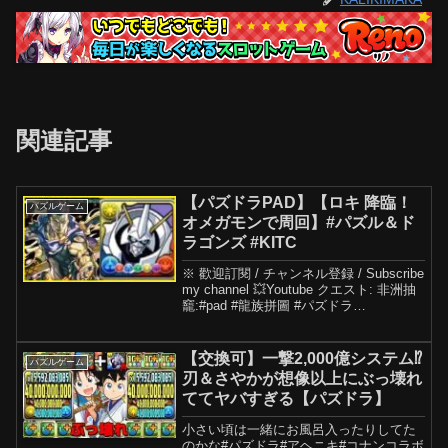
関連記事
【パズドラPAD】【ロキ 降臨！
パズルゲーム
オメガモンで周回】#パズル＆ド
ラゴンズ #KITC
※ 歡迎訂閱 / チャンネル登録 / Subscribe
my channel 💥Youtube クエスト: 非洲抽
竉:#pad #龍族拼圖 #パズドラ
#puzzleanddragons #萬聖節#パズル＆ド
ラゴンズ パズドラ ハロウィン...
【交換可】一撃2,000億システム⁉︎
パズルゲーム
刃＆さやかが想像以上にぶっ壊れ
ててヤバすぎる【パズドラ】
小さい頃は一緒にお風呂入ったりしてた
のかな#パズドラ#アヘニキ#コナンコラボ