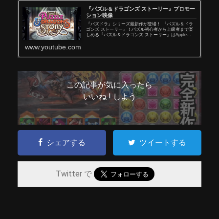
『パズル＆ドラゴンズ ストーリー』プロモー
ション映像
『パズドラ』シリーズ最新作が登場！ 『パズル＆ドラ
ゴンズ ストーリー』！パズル初心者から上級者まで楽
しめる『パズル＆ドラゴンズ ストーリー』はApple
Arcadeにて好評配信中！Web： #パズドラ #ストーリ
www.youtube.com
ー #applearcad...
この記事が気に入ったら
いいね ! しよう
シェアする
ツイートする
Twitter で