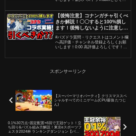
ビューしました！✕(Twitter)ビジネス専用
連絡先hoshinonia1103@gmail.com楽曲提
供：株式会社アイ...
【後悔注意】コナンガチャ引くべ
パズルゲーム
きか解説！〇〇すると100%損し
ます！後悔しないように注意して
ください！【パズドラ】
#パズドラ質問・リクエストはコメント欄
へ高評価・チャンネル登録よろしくお願
いします！0:00 高評価よろしくです！
1:00 すると100％損すること4:05 引くべ
きか解説新人パズドラVtuberとしてデビ
ューしました！✕(Twitter)...
スポンサーリンク
【スーパーマリオパーティ】クリスマススペ
シャルすべてのミニゲーム(CPU最強 たつじ
ん)
0.1%30万点↑固定配置×6回で王冠ゲット！立
ち回り&パズル組み方解説！東京eスポーツフ
ェスタ2024杯 ランキングダンジョン【パズ
ドラ】