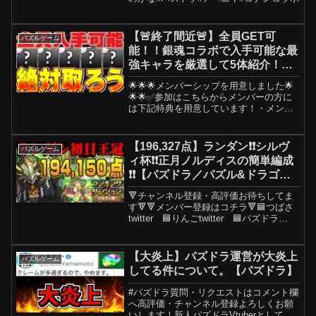
【🚨終了間近🚨】全員GET可
パズルゲーム
能！！銀魂コラボで入手可能な最
強キャラを厳選して5体紹介！！
【パズドラ実況】＃パズドラ ＃
🌟🌟🌟メンバーシップを用意しました🌟
銀魂
🌟🌟✅参加はこちらからメンバーの方に
は下記特典を用意しています！・メンバ
ー限定バッジ・メンバー限定スタンプ・
フレンドになれる優先権利・2nd チャン
ネルのような他ゲー実況や実写動画投
【196,327点】ランダン❗️❗️シルヴ
パズルゲーム
稿・メンバー限定で行う...
ィ杯❗️❗️正月ノルディスの簡単編成
❗️❗️【パズドラ／パズル&ドラゴン
ズ攻略動画】#パズドラ #ランダ
🔻チャンネル登録・高評価お待ちしてま
ン
す🔻🔻メンバー登録はコチラ🔻🟦つばさ
twitter 🟦りんごtwitter 🟦パズドラ
Discord 🟦TikTok 🟦ツイキャス 🟦
Mirrativ ID 🟦instagram 🟦使用機材
✉メール t...
【大炎上】パズドラ運営が大炎上
パズルゲーム
してる件について。【パズドラ】
#パズドラ質問・リクエストはコメント欄
へ高評価・チャンネル登録よろしくお願
いします！新人パズドラVtuberとしてデ