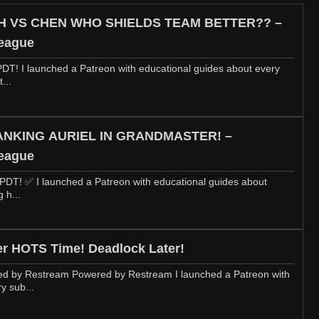
VH VS CHEN WHO SHIELDS TEAM BETTER?? –
eague
DT! I launched a Patreon with educational guides about every
...
 GANKING AURIEL IN GRANDMASTER! –
eague
 PDT! ✅ I launched a Patreon with educational guides about
 h...
r HOTS Time! Deadlock Later!
d by Restream Powered by Restream I launched a Patreon with
y sub...