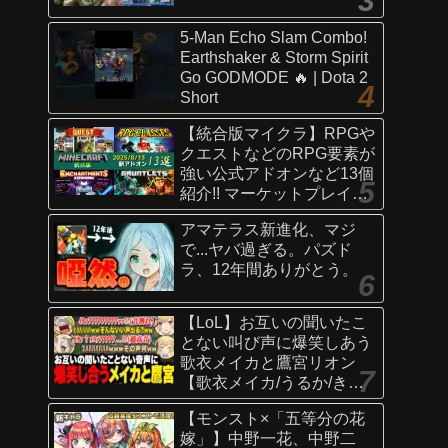
5-Man Echo Slam Combo!
Earthshaker & Storm Spirit
Go GODMODE 🔥 | Dota 2
Short
【統合版マイクラ】RPGや
クエストなどのRPG要素が
強い公式アドオンなど13個
紹介!! マーケットプレイス
情報
アマテラス新進化、マジ
【Switch/Win10/PE/PS/Xb
で...ヤバ過ぎる。パズド
ox】
ラ、12年間ありがとう。
【LoL】お互いの聞いたこ
とない叫び声に爆笑しあう
歌衣メイカと鷹宮リオン
【歌衣メイカ/うるか/きな
こ/ありさか/鷹宮リオン】
【モンスト×「五等分の花
嫁」】中野一花、中野二