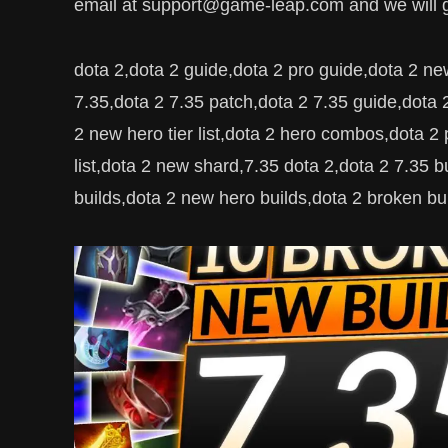
email at support@game-leap.com and we will ge
dota 2,dota 2 guide,dota 2 pro guide,dota 2 ne
7.35,dota 2 7.35 patch,dota 2 7.35 guide,dota
2 new hero tier list,dota 2 hero combos,dota 2 
list,dota 2 new shard,7.35 dota 2,dota 2 7.35 b
builds,dota 2 new hero builds,dota 2 broken bui