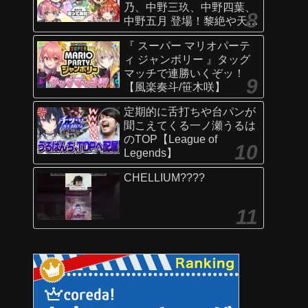
乃、中野三玖、中野四葉、
中野五月 登場！黎絶や天魔
の孤城〜空中庭園〜などで
『 スーパー マリオパーテ
活躍！オリジナルSSにも注
ィ ジャンボリー 』タッグ
目！【新キャラ使ってみた
マッチで連勝いくぞッ！
｜モンスト公式】
【風楽奏斗/笹木咲】
定期的に舌打ちや台パンが
聞こえてくる一ノ瀬うるは
のTOP【League of
Legends】
CHELLIUM????