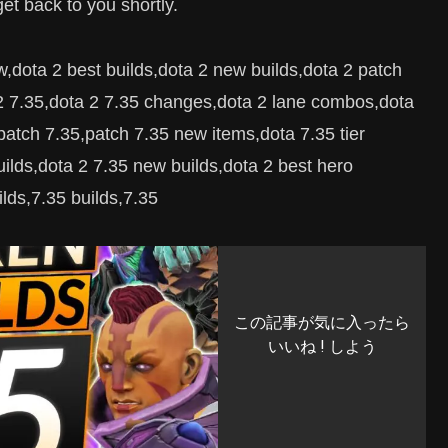
t back to you shortly.
w,dota 2 best builds,dota 2 new builds,dota 2 patch
 2 7.35,dota 2 7.35 changes,dota 2 lane combos,dota
patch 7.35,patch 7.35 new items,dota 7.35 tier
uilds,dota 2 7.35 new builds,dota 2 best hero
lds,7.35 builds,7.35
この記事が気に入ったら
いいね ! しよう