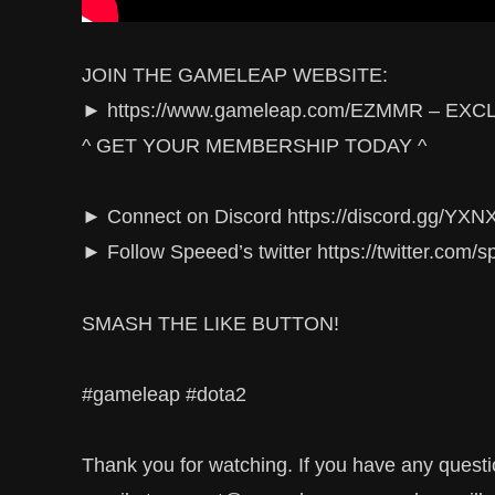
JOIN THE GAMELEAP WEBSITE:
► https://www.gameleap.com/EZMMR – E
^ GET YOUR MEMBERSHIP TODAY ^
► Connect on Discord https://discord.gg/YX
► Follow Speeed’s twitter https://twitter.com/
SMASH THE LIKE BUTTON!
#gameleap #dota2
Thank you for watching. If you have any questi