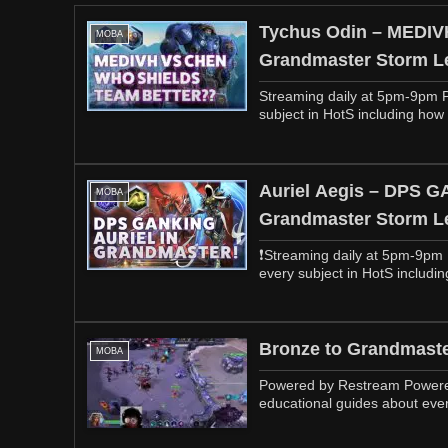
Tychus Odin – MEDI
MOBA
Grandmaster Storm L
Streaming daily at 5pm-9pm P
subject in HotS including how t
Auriel Aegis – DPS
MOBA
Grandmaster Storm L
❗️Streaming daily at 5pm-9pm
every subject in HotS including
Bronze to Grandmaste
MOBA
Powered by Restream Powere
educational guides about ever