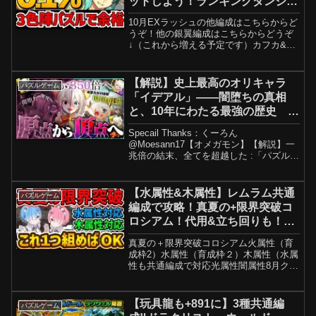
ットしよう！ランキングダンジョ
ン【パズドラ】
10月EXラッシュの他編成はこちらからど
うぞ！他の銀翼編成はこちらからどうぞ
↓（これから増える予定です）カフカ&炭
治郎禰豆子１１億ゲリラやりたい人はカ
フカ炭治郎禰豆子編成上がってるんでぜ
ひ見て下さい！鳴海&怪獣8号ループ編成
【解説】史上最高のオリキャラ
パズルゲーム
のテンプレ編成は...
「イデアル」――闇堕ちの真相
と、10年にわたる最強の歴史
【パズドラ 環境最強英雄譚5】
Specail Thanks：くーろん
@Moesann17【オメガモン】【解説】一
兆倍の結末、全てを超越した :「パズル&
オメガモン。」【竈門炭治郎】【解説】
N体Loop大流行の原点、パズドラの歴史
は変わる :「竈門炭治郎」【ロゼッタ】
【水属性&木属性】レムラム共通
パズルゲーム
「イ...
編成で攻略！真夏の+限界突破コ
ロシアム！代用&立ち回りも！
【パズドラ】
真夏の＋限界突破コロシアム火属性（育
成枠2）水属性（育成枠２）木属性（水属
性も共通編成で対応光属性闇属性8月クエ
ストLV1-LV5完全制覇、坂田銀時など使
った編成！8月EXラッシュ 虚編成で攻
略！8月LVEXをラインハルトで攻略！
【玩具龍も+891に】3種共通編
パズルゲーム
（アシスト...