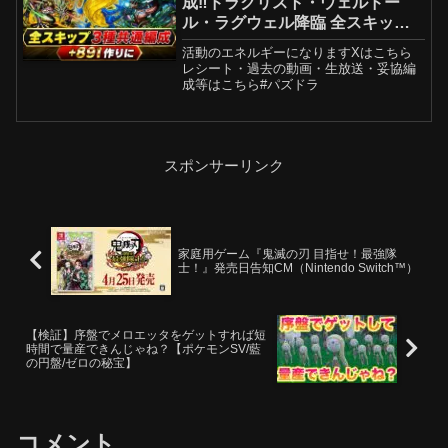
成‼️ドラクリスト・ウェルドー
ル・ラグウェル降臨 全スキップ
周回編成・立ち回り紹介！！【#
活動のエネルギーになりますXはこちら
パズドラ/パズル&ドラゴンズ】
レシート・過去の動画・生放送・妥協編
成等はこちら#パズドラ
スポンサーリンク
家庭用ゲーム『鬼滅の刃 目指せ！最強隊
士！』発売日告知CM（Nintendo Switch™）
【検証】序盤でメロエッタをゲットすれば短
時間で量産できんじゃね？【ポケモンSV/藍
の円盤/ゼロの秘宝】
コメント