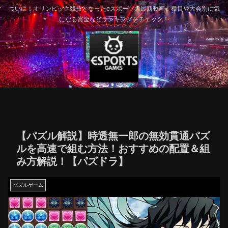
ついに！オリンピック競技となったeスポーツの最新動画！種目や大会別に気
になる賞金などランキングをチェック！
【パズル解説】時透無一郎の無効貫通パズ
ルを高速で組む方法！おすすめの配置＆組
み方解説！【パズドラ】
パズルゲーム