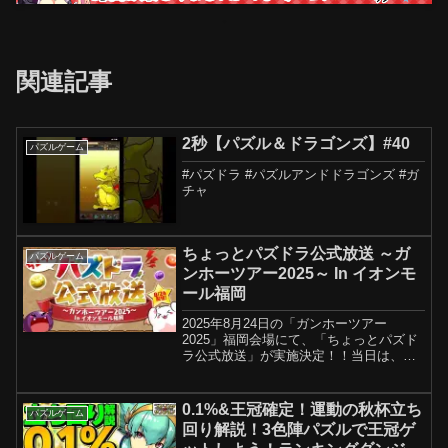
関連記事
2秒【パズル＆ドラゴンズ】#40
パズルゲーム
#パズドラ #パズルアンドドラゴンズ #ガ
チャ
ちょっとパズドラ公式放送 ～ガ
パズルゲーム
ンホーツアー2025～ In イオンモ
ール福岡
2025年8月24日の「ガンホーツアー
2025」福岡会場にて、「ちょっとパズド
ラ公式放送」が実施決定！！当日は、
『パズドラ』に関する様々な最新情報を
お届けしますので、ぜひお楽しみに！！
◆配信日時8月24日(日)14:00～(予定)※ス
0.1%&王冠確定！運動の秋杯立ち
パズルゲーム
テージ...
回り解説！3色陣パズルで王冠ゲ