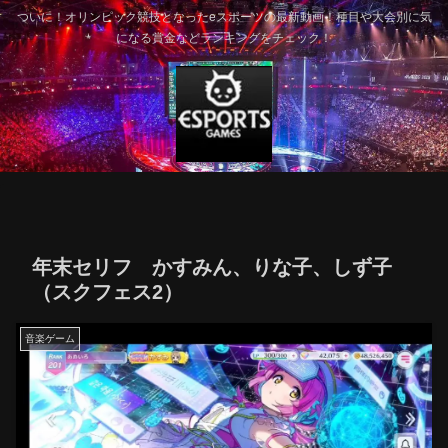
ついに！オリンピック競技となったeスポーツの最新動画！種目や大会別に気
になる賞金などランキングをチェック！
年末セリフ かすみん、りな子、しず子
（スクフェス2）
音楽ゲーム