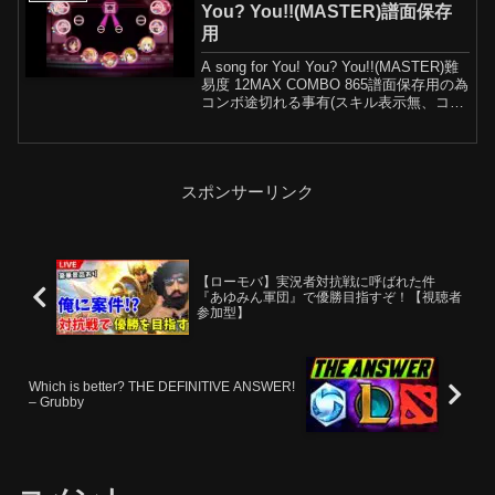
ドで...
You? You!!(MASTER)譜面保存
用
A song for You! You? You!!(MASTER)難
易度 12MAX COMBO 865譜面保存用の為
コンボ途切れる事有(スキル表示無、コン
ボ表示無、タップ音無)スクフェス2サー
ビス終了により譜面が見れなくなるのは
残念だな...
スポンサーリンク
【ローモバ】実況者対抗戦に呼ばれた件
『あゆみん軍団』で優勝目指すぞ！【視聴者
参加型】
Which is better? THE DEFINITIVE ANSWER!
– Grubby