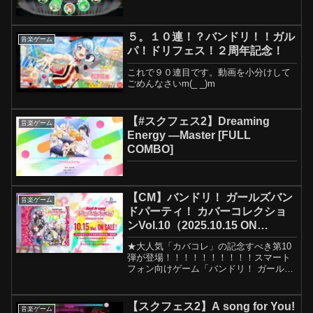
５。１０連！？バンドリ！！ガル
音楽ゲーム
パ！ドリフェス！２周年記念！
これで９０連目です。動画を小分けして
ごめんなさいm(_ _)m
【#スクフェス2】Dreaming
音楽ゲーム
Energy —Master [FULL
COMBO]
【CM】バンドリ！ ガールズバン
音楽ゲーム
ドパーティ！ カバーコレクショ
ンVol.10（2025.10.15 ON
SALE!!)
★大人気「カバコレ」の記念すべき第10
弾が登場！！！！！！！！！！スマート
フォン向けゲーム「バンドリ！ ガールズ
バンドパーティ！」で配信中の大人気カ
バー楽曲を集めたAlbumの第10弾がリリ
ース！MyGO!!!!!を含む史上最多の8バン
【スクフェス2】A song for You!
音楽ゲーム