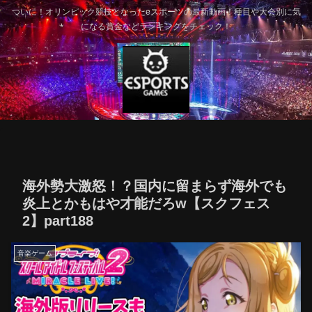
ついに！オリンピック競技となったeスポーツの最新動画！種目や大会別に気
になる賞金などランキングをチェック！
海外勢大激怒！？国内に留まらず海外でも
炎上とかもはや才能だろw【スクフェス
2】part188
音楽ゲーム