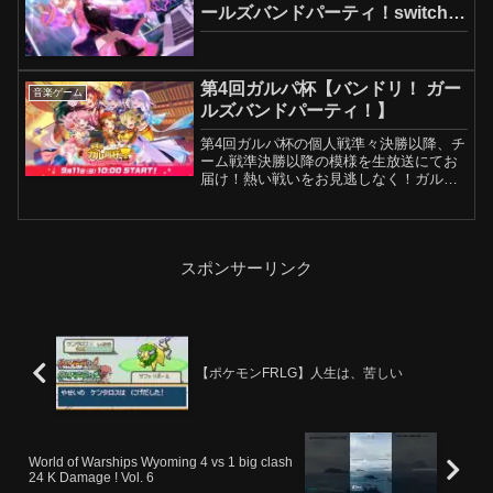
ールズバンドパーティ！switch
版】
第4回ガルパ杯【バンドリ！ ガー
音楽ゲーム
ルズバンドパーティ！】
第4回ガルパ杯の個人戦準々決勝以降、チ
ーム戦準決勝以降の模様を生放送にてお
届け！熱い戦いをお見逃しなく！ガルパ
杯とは、リズムゲームの腕に自信がある
プレイヤー同士でスコアを競い合い、優
勝を目指すイベントです！本大会は個人
戦、チーム戦の2部門が...
スポンサーリンク
【ポケモンFRLG】人生は、苦しい
World of Warships Wyoming 4 vs 1 big clash
24 K Damage ! Vol. 6