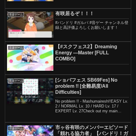
有咲居るぞ！！！
音楽ゲーム
#バンドリ #ガルパ #音ゲー チャンネル登
録と高評価よろしくお願いします！
【#スクフェス2】Dreaming
音楽ゲーム
Energy —Master [FULL
COMBO]
[ショバフェス SB69Fes] No
音楽ゲーム
problem !! [全難易度/All
Difficulties]
No problem !! - Mashumairesh!!EASY Lv.
2 / NORMAL Lv. 10 / HARD Lv. 17 /
EXPERT Lv. 27Check out my main
channel at
市ヶ谷有咲のメンバーエピソード
音楽ゲーム
「頼れる協力者」【バンドリ！ガ