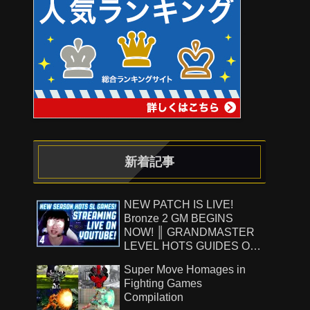
新着記事
NEW PATCH IS LIVE!
Bronze 2 GM BEGINS
NOW! ║ GRANDMASTER
LEVEL HOTS GUIDES ON
!Patreon ║ 8.7.26
Super Move Homages in
Fighting Games
Compilation