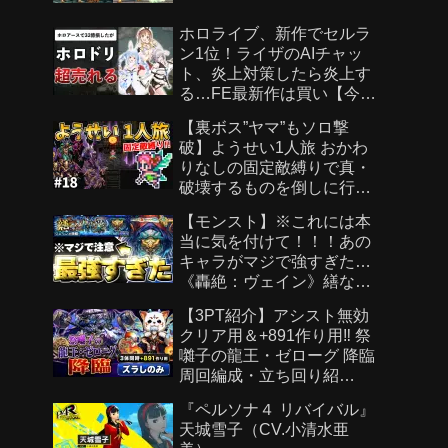
ホロライブ、新作でセルラ
ン1位！ライザのAIチャッ
ト、炎上対策したら炎上す
る…FE最新作は買い【今週
のゲームニュース】
【裏ボス”ヤマ”もソロ撃
破】ようせい1人旅 おかわ
りなしの固定敵縛りで真・
破壊するものを倒しに行く
part18【ロマサガ3リマスタ
【モンスト】※これには本
ー】
当に気を付けて！！！あの
キャラがマジで強すぎた…
《轟絶：ヴェイン》繕なる
虚栄 攻略
【3PT紹介】アシスト無効
クリア用＆+891作り用‼️ 祭
囃子の龍王・ゼローグ 降臨
周回編成・立ち回り紹
介！！【#パズドラ/パズル&
『ペルソナ４ リバイバル』
ドラゴンズ】
天城雪子（CV.小清水亜