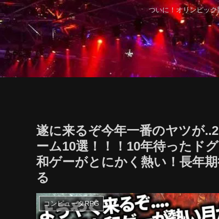
ついに！オリンピック
遂に来るぞ今年一番のヤツが..2
ーム10選！！！10年待ったド
和ゲーがとにかく熱い！長年期
る
コンピュータRPG