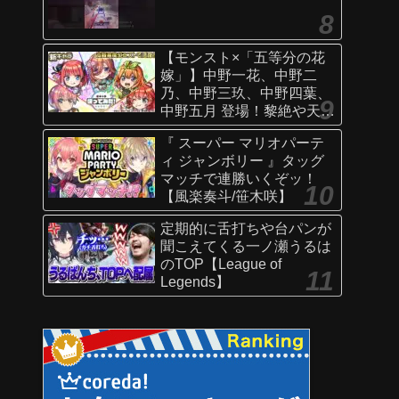
【モンスト×「五等分の花
嫁」】中野一花、中野二
乃、中野三玖、中野四葉、
中野五月 登場！黎絶や天魔
の孤城〜空中庭園〜などで
『 スーパー マリオパーテ
活躍！オリジナルSSにも注
ィ ジャンボリー 』タッグ
目！【新キャラ使ってみた
マッチで連勝いくぞッ！
｜モンスト公式】
【風楽奏斗/笹木咲】
定期的に舌打ちや台パンが
聞こえてくる一ノ瀬うるは
のTOP【League of
Legends】