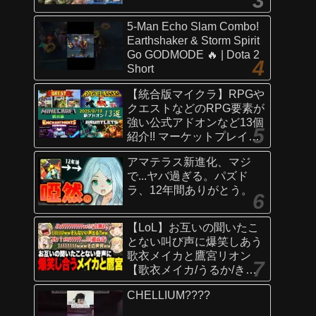
5-Man Echo Slam Combo!
Earthshaker & Storm Spirit
Go GODMODE 🔥 | Dota 2
Short
【統合版マイクラ】RPGや
クエストなどのRPG要素が
強い公式アドオンなど13個
紹介!! マーケットプレイス
情報
アマテラス新進化、マジ
【Switch/Win10/PE/PS/Xb
で...ヤバ過ぎる。パズド
ox】
ラ、12年間ありがとう。
【LoL】お互いの聞いたこ
とない叫び声に爆笑しあう
歌衣メイカと鷹宮リオン
【歌衣メイカ/うるか/きな
こ/ありさか/鷹宮リオン】
CHELLIUM????