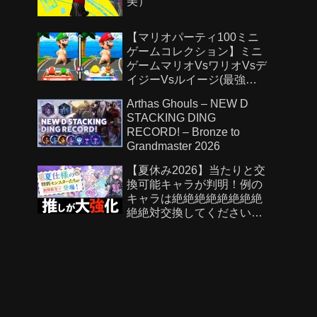
美）
【マリオパーティ100ミニ
ゲームコレクション】ミニ
ゲームマリオVsワリオVsデ
イジーVsルイージ(最強
CPU「たつじん」)
Arthas Ghouls – NEW D
STACKING DING
RECORD! – Bronze to
Grandmaster 2026
【夏休み2026】当たりと交
換可能キャラが判明！例の
キャラは絶絶絶絶絶絶絶絶
絶絶対交換してください！
【パズドラ】