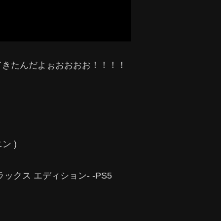
てきたんだよぉおおおお！！！！
ニン )
ツ: デラックス エディション- -PS5