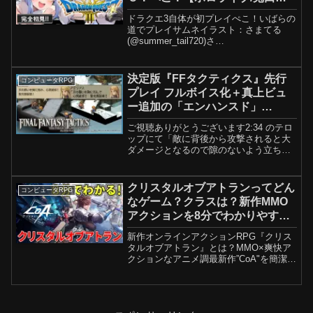
こら】
ドラクエ3自体が初プレイぺこ！いばらの
道でプレイサムネイラスト：さまてる
(@summer_tail720)さ
ん 猫雪風(@yukika_g)さ
ん⋈ －－－－－－－－－－－－－－－－
－－－－－⋈🥕Twitter🥕ハッシュタグ
決定版『FFタクティクス』先行
コンピュータRPG
#...
プレイ フルボイス化＋真上ビュ
ー追加の「エンハンスド」
は、“最新のゲーム”くらい遊びや
ご視聴ありがとうございます2:34 のテロ
すい。戦闘中の情報量もUP
ップにて「敵に背後から攻撃されると大
ダメージとなるので隙のないよう立ち回
りたい」と記載しておりましたが、キャ
ラクターの向きで変わるのは「回避率の
み」となっており、ダメージ自体は変化
クリスタルオブアトランってどん
コンピュータRPG
しない仕様となりま...
なゲーム？クラスは？新作MMO
アクションを8分でわかりやすく
紹介！【PC/PS5/スマホ】
新作オンラインアクションRPG『クリス
タルオブアトラン』とは？MMO×爽快ア
クションなアニメ調最新作”CoA"を簡潔紹
介！■チャンネル登録はこちら
↓■X（旧:Twitter）：■チャンネル専用
Discordオープニング / 0:001.ゲー...