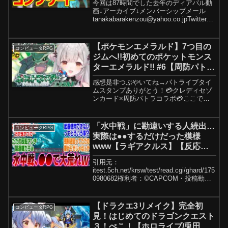
今回は87時間でした去年のディアパル動
画↓アーカイブ↓メンバーシップメール
tanakabarakenzou@yahoo.co.jpTwitterTik
TokインスタサブチャンネルエッセイED
曲↑ボサノバフル使用させていただいた
bgm
【ポケモンエメラルド】7つ目の
コンピュータRPG
ジムへ!!初めてのポケットモンス
ターエメラルド!! #6【周防パト
ラ】
感想是非つぶやいてね→パトライブタイ
ムスタンプありがとう！💳️クレディセゾ
ンカード×周防パトラコラボ💳️ここでし
か聴けない限定ASMR音声特典もありま
す🎧️🦀申し込みは9月30日(月)まで🦀👇️
URL：🌟パトラエッセイ本🌟誕生日グッ
「水中戦」に勘違いする人続出…
コンピュータRPG
ズ 🌟F...
実際は●●するだけだった模様
www【ラギアクルス】【反応
集】【ゲーム】【海外】【スイッ
引用元：
チ2】【任天堂】【モンスターハ
itest.5ch.net/krsw/test/read.cgi/ghard/175
ンター】【ワイルズ】
0980682権利者：©CAPCOM・投稿動画
について当チャンネルの動画は投稿者が
一つ一つ手動で作成しており、自動生成
された動画、繰り返しの多い動画...
【ドラクエ3リメイク】完全初
コンピュータRPG
見！はじめてのドラゴンクエスト
３！ぺこ！【ホロライブ/兎田ぺ