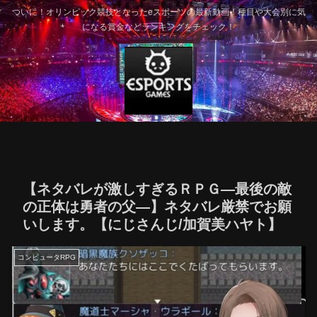
ついに！オリンピック競技となったeスポーツの最新動画！種目や大会別に気
になる賞金などランキングをチェック！
【ネタバレが激しすぎるＲＰＧ―最後の敵
の正体は勇者の父―】ネタバレ厳禁でお願
いします。【にじさんじ/加賀美ハヤト】
コンピュータRPG