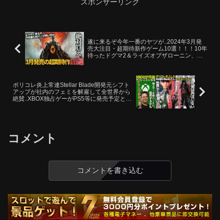
スポンサーリンク
遂に来るぞ今年一番のヤツが..2024年3月発
売大注目・超期待新作ゲーム10選！！！10年
待ったドグマ2＆ライズオブザローニン、ほ
か和ゲーがとにかく熱い！長年期待されてい
た神ゲー候補が大量に来る
ポリコレ炎上常連Stellar Blade開発元シフト
アップが社内のフェミを解雇して全世界から
絶賛..XBOX独占ゲーがPS5等に発売予定と報
道されユーザーブチギレ..スクエニが今後大
作ゲーに注力する
コメント
コメントを書き込む