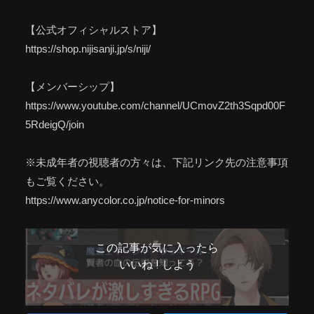
【公式オフィシャルストア】
https://shop.nijisanji.jp/s/niji/
【メンバーシップ】
https://www.youtube.com/channel/UCmovZ2th3Sqpd00F
5RdeigQ/join
※未成年者の視聴者の方々は、下記リンク先の注意事項
もご覧ください。
https://www.anycolor.co.jp/notice-for-minors
この記事が気に入ったら
いいね ! しよう