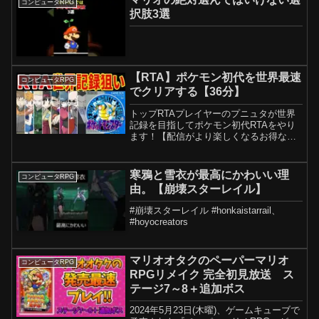
コンピュータRPG
択肢3選
【RTA】ポケモン初代を世界最速
コンピュータRPG
でクリアする【36分】
トップRTAプレイヤーのプニュタが世界
記録を目指してポケモン初代RTAをやり
ます！【配信がより楽しくなるお得なメ
ンバーシップ】【RTA記録動画一覧】ポ
ケモン青版4倍速(世界記録)：ポケモンピ
カ版4倍速(世界記録)：ポケモン金版4倍
寒鴉と雪衣が最高にかわいい理
コンピュータRPG
速(世界記...
由。【崩壊スターレイル】
#崩壊スターレイル #honkaistarrail、
#hoyocreators
マリオオタクのペーパーマリオ
コンピュータRPG
RPGリメイク 完全初見放送 ス
テージ7～8＋追加ボス
2024年5月23日(木曜)、ゲームキューブで