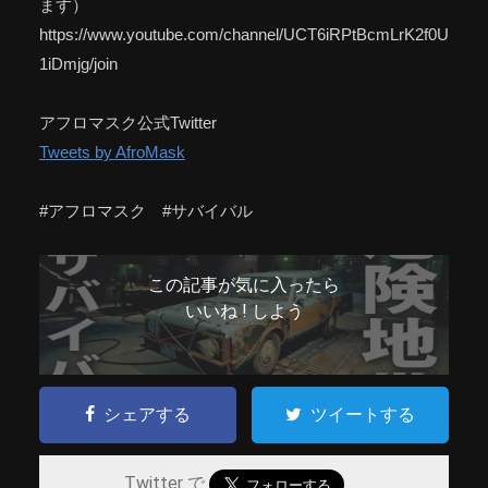
ます）
https://www.youtube.com/channel/UCT6iRPtBcmLrK2f0U
1iDmjg/join
アフロマスク公式Twitter
Tweets by AfroMask
#アフロマスク #サバイバル
この記事が気に入ったら
いいね ! しよう
シェアする
ツイートする
Twitter で