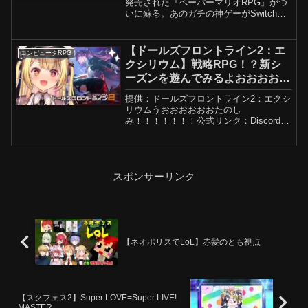
発売された『ペーパーマリオRPG』がつ
いに蘇る。あのガチの神ゲーがSwitchで
リメイク…本当に夢を見ている気分で
す。当時リアルタイムで遊んで、マリオ
ゲームの中でもトップクラスに愛したゲ
【ドールズフロントライン2：エ
コンピュータRPG
ームです...
クシリウム】戦略RPG！？新シ
ーズンを遊んでみるよおおおお
お！【星川サラ/にじさんじ】
提供：ドールズフロントライン2：エクシ
リウムうおおおおおおたのし
み！！！！！！！公式リンク：Discord：
X：Youtube： ＃ドルフロ2＃ドールズフ
ロントライン2＃PRチャンネル登録！高
評価！通知登録おねがいします- ̗̀ ♡ ̖́-...
スポンサーリンク
【ネオポリスでLoL】赤髪のとも視点
【スクフェス2】Super LOVE=Super LIVE!
MASTER