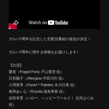
ガルパ7周年を記念した生配信番組の放送が決定！
ガルパ7周年に関する情報をお届けします♪
【出演】
愛美（Poppin’Party 戸山香澄 役）
日笠陽子（Afterglow 宇田川巴 役）
小澤亜李（Pastel＊Palettes 氷川日菜 役）
相羽あいな（Roselia 湊友希那 役）
吉田有里（ハロー、ハッピーワールド！ 北沢はぐみ
役）