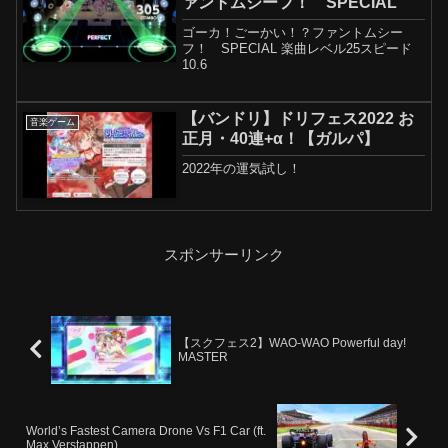
ァントムシーフ！ SPECIAL
ゴーカ！ごーかい！？ファントムシー
フ！ SPECIAL 楽曲レベル25スピード
10.6
【バンドリ】ドリフェス2022 お
音楽ゲーム
正月・40連+α！【ガルパ】
2022年の運気試し！
スポンサーリンク
【スクフェス2】WAO-WAO Powerful day!
MASTER
World’s Fastest Camera Drone Vs F1 Car (ft.
Max Verstappen)