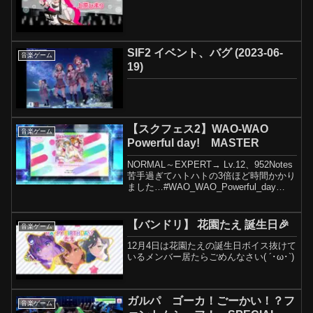
SIF2 イベント、バグ (2023-06-
音楽ゲーム
19)
【スクフェス2】WAO-WAO
音楽ゲーム
Powerful day! MASTER
NORMAL～EXPERT→ Lv.12、952Notes
苦手過ぎてハトハトの3倍ほど時間かかり
ました…#WAO_WAO_Powerful_day
#Printemps #スクフェス2
【バンドリ】 花園たえ 誕生日🎉
音楽ゲーム
12月4日は花園たえの誕生日ボイス抜けて
いるメンバー居たらごめんなさい( ´･ω･`)
ガルパ ゴーカ！ごーかい！？フ
音楽ゲーム