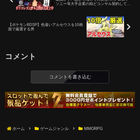
ソニー等大手企業の殆どコンサル契約してい
る模様..今後のゲーム業界の表現が崩壊して
いく【sweet baby inc】
【ポケモンBDSP】色違いアルセウスを10画
面で厳選する男
コメント
コメントを書き込む
ホーム
ゲームジャンル
MMORPG