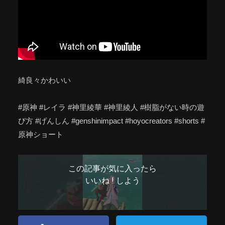
綺良々かわいい
#原神 #レイラ #神里綾華 #神里綾人 #樹脂がない時の遊
び方 #げんしん #genshinimpact #hoyocreators #shorts #
原神ショート
この記事が気に入ったら
いいね ! しよう