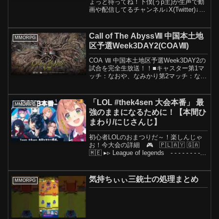
ょっと待ってね！下僕(うp主)が生声で動
画や配信してるチャンネル↓X(Twitter)↓★
ポケモンユナイト再生リスト★主任と助
手くんのゲーム探検再生リスト★性格の
悪い桃鉄再生リスト★ポケモンSV再生リ
Call of The AbyssⅧ 中国本土地
MMORPG
スト...
区予選Week3DAY2(COAⅧ)
COA Ⅷ 中国本土地区予選Week3DAY2の
試合を完全生放送！！■キャスター第1マ
ッチ：なおや、なみかり第2マッチ：なみ
かり、たくと第3マッチ：なおや、たくと
■放送スケジュール（目安）・13:00​​
~15:00​​：GG VS GW・...
「LOL #thek4sen 大会本番」 最
MMORPG
強のままになるために！【本間ひ
まわり/にじさんじ】
初心者LOLのおまつりだ～！楽しんじゃ
お！今大会の詳細 🎮 🇵‌🇱‌🇦‌🇾 🇬‌🇦‌
🇲‌🇪 ▸︎▹︎ League of legends - - - - - - - - -
🇵‌🇱‌🇦‌🇾 🇱‌🇮‌🇸‌🇹 - - - - - - - - -...
気持ちぃぃ三銃士の処理まとめ
MMORPG