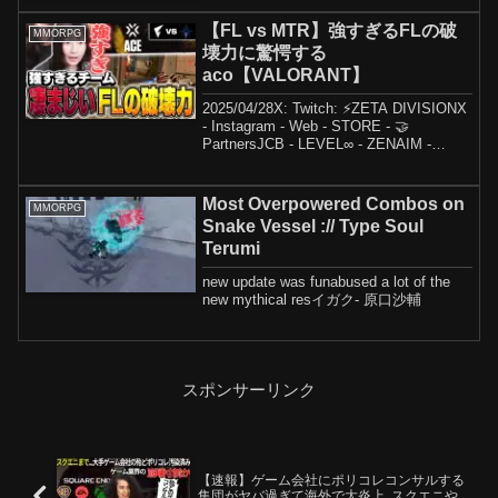
【FL vs MTR】強すぎるFLの破
MMORPG
壊力に驚愕する
aco【VALORANT】
2025/04/28X: Twitch: ⚡ZETA DIVISIONX
- Instagram - Web - STORE - 🤝
PartnersJCB - LEVEL∞ - ZENAIM -
Geekly - INZONE - Herm...
Most Overpowered Combos on
MMORPG
Snake Vessel :// Type Soul
Terumi
new update was funabused a lot of the
new mythical resイガク- 原口沙輔
スポンサーリンク
【速報】ゲーム会社にポリコレコンサルする
集団がヤバ過ぎて海外で大炎上..スクエニや