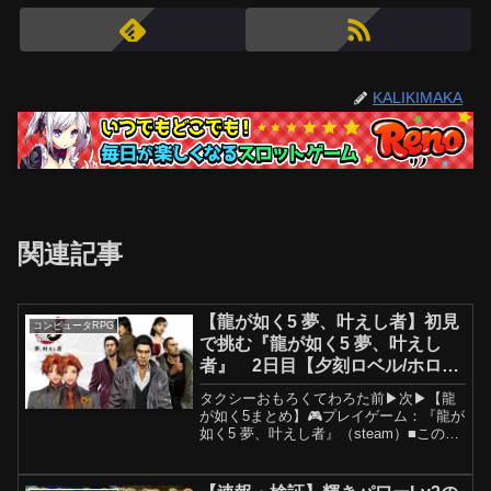
KALIKIMAKA
関連記事
【龍が如く5 夢、叶えし者】初見
コンピュータRPG
で挑む『龍が如く5 夢、叶えし
者』 2日目【夕刻ロベル/ホロス
ターズ】※ネタバレあり
タクシーおもろくてわろた前▶次▶【龍
が如く5まとめ】🎮プレイゲーム：『龍が
如く5 夢、叶えし者』（steam）■この動
画およびライブは、コンテンツ利用許諾
契約に基づいて配信しています。
©SEGA-----------------------...