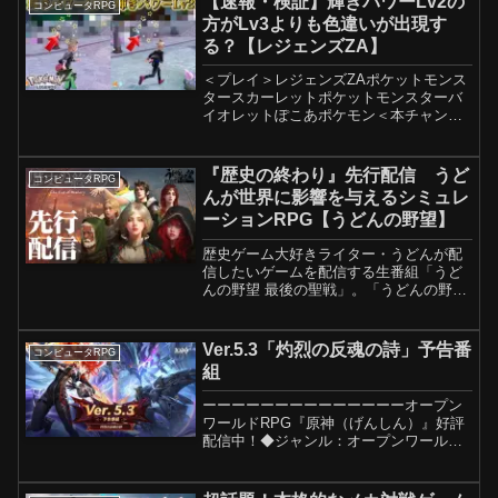
【速報・検証】輝きパワーLv2の
コンピュータRPG
方がLv3よりも色違いが出現す
る？【レジェンズZA】
＜プレイ＞レジェンズZAポケットモンス
タースカーレットポケットモンスターバ
イオレットぽこあポケモン＜本チャンネ
ルで使用しているコントローラー＞＜ポ
ケモン速報【ポケカ情報】＞＜当チャン
ネルTwitter＞【使用させて頂いている音
『歴史の終わり』先行配信 うど
コンピュータRPG
声】Voice...
んが世界に影響を与えるシミュレ
ーションRPG【うどんの野望】
歴史ゲーム大好きライター・うどんが配
信したいゲームを配信する生番組「うど
んの野望 最後の聖戦」。「うどんの野
望」第392回目の放送では、『歴史の終わ
り』をプレイします。（STEAMより）中
世封建制がシミュレートされた広大なサ
Ver.5.3「灼烈の反魂の詩」予告番
コンピュータRPG
ンドボックスで自...
組
ーーーーーーーーーーーーーーオープン
ワールドRPG『原神（げんしん）』好評
配信中！◆ジャンル：オープンワールド
RPG◆対応OS：
PlayStation®5/PlayStation®4/PC/iOS/An
droid◆対応予定OS：Ninten...