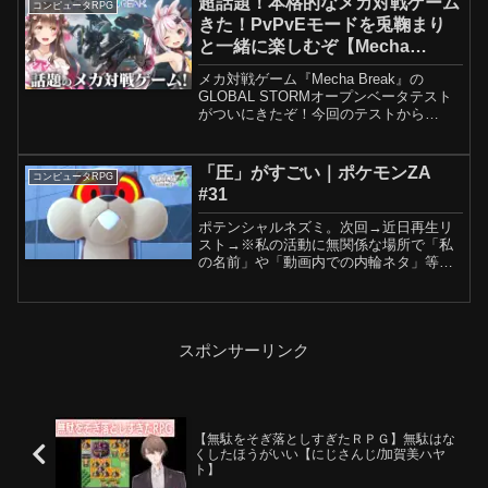
超話題！本格的なメカ対戦ゲーム
コンピュータRPG
きた！PvPvEモードを兎鞠まり
と一緒に楽しむぞ【Mecha
BREAK／GLOBAL STORM オー
メカ対戦ゲーム『Mecha Break』の
プンベータテスト】
GLOBAL STORMオープンベータテスト
がついにきたぞ！今回のテストから
PvPvEモードが追加！大型ボスとの戦闘
がめちゃくちゃ楽しみ！みんなもぜひプ
レイしてみてね！提供：Amazing Seas...
「圧」がすごい｜ポケモンZA
コンピュータRPG
#31
ポテンシャルネズミ。次回→近日再生リ
スト→※私の活動に無関係な場所で「私
の名前」や「動画内での内輪ネタ」等を
使うのは迷惑になるので控えてくださ
い。■更新報告Twitter→■niconico→
スポンサーリンク
【無駄をそぎ落としすぎたＲＰＧ】無駄はな
くしたほうがいい【にじさんじ/加賀美ハヤ
ト】