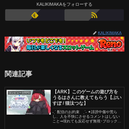
KALIKIMAKAをフォローする
KALIKIMAKA
関連記事
【ARK】このゲームの遊び方を
コンピュータRPG
うるはさんに教えてもらう【ぶい
すぽ / 猫汰つな】
˗ˏˋ 配信のお約束 ˎˊ˗ ✦誹謗中傷や荒ら
し、人を不快にさせるコメントはしない
こと➞現れても反応せず無視･ブロックで
対応してね！✦伝書鳩行為をしないこ