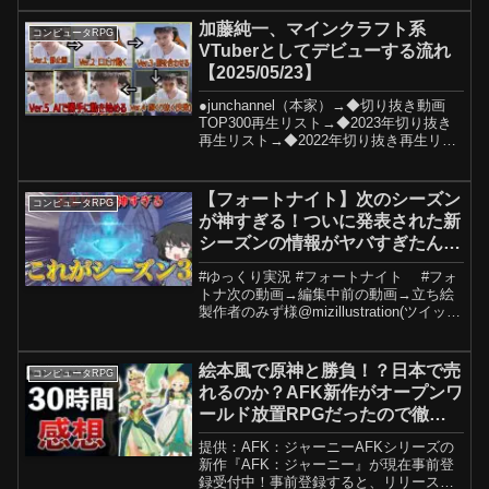
と！他の配信でも、話題に上がってない
時私の名前を出さないでくれるとうれし
加藤純一、マインクラフト系
コンピュータRPG
いです✦スナイ...
VTuberとしてデビューする流れ
【2025/05/23】
●junchannel（本家）→◆切り抜き動画
TOP300再生リスト→◆2023年切り抜き
再生リスト→◆2022年切り抜き再生リス
ト→◆2021年切り抜き再生リスト
→◆2020年切り抜き再生リスト→◆2019
年切り抜き再生リスト→◆2018...
【フォートナイト】次のシーズン
コンピュータRPG
が神すぎる！ついに発表された新
シーズンの情報がヤバすぎたんだ
けど！！！【ゆっくり実況】
#ゆっくり実況 #フォートナイト #フォ
トナ次の動画→編集中前の動画→立ち絵
製作者のみず様@mizillustration(ツイッタ
ー)※この動画は【東方project】を基にし
た二次創作です。東方Projectの二次創作
ガイドラインVO...
絵本風で原神と勝負！？日本で売
コンピュータRPG
れるのか？AFK新作がオープンワ
ールド放置RPGだったので徹底
的にプレイして解説【AFK：ジャ
提供：AFK：ジャーニーAFKシリーズの
ーニー】
新作『AFK：ジャーニー』が現在事前登
録受付中！事前登録すると、リリース後