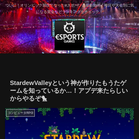
ついに！オリンピック競技となったeスポーツの最新動画！種目や大会別に気
になる賞金などランキングをチェック！
StardewValleyという神が作りたもうたゲ
ームを知っているか…！アプデ来たらしい
からやるぞ🐤
コンピュータRPG