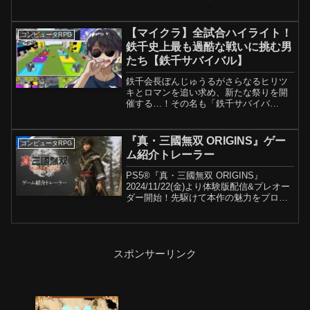
にSR英雄と限定衣装を含む豪華ボーナス
が受け取れます！ ▼事前登録はこちら ▼
公式サイト 【『AFK：ジャーニー』公式
【マイクラ】全試合ハイライト！
コンピュータRPG
X】 【...
鉄千史上最も過酷な戦いに挑む男
たち【鉄千サバイバル】
鉄千会長ぼんじゅうるがさらなるヒリツ
キとロマンを追い求め、新たな祭りを開
催する…！その名も「鉄千サバイバ
ル」！！！▼ノーカットで見たい方はこ
ちら▼ぼんじゅうるメンバーシップ「水
なす」【チャンネル登録してくれるとモ
『真・三國無双 ORIGINS』ゲー
コンピュータRPG
チベ⤴︎】よろしくお願いしま...
ム紹介トレーラー
PS5®『真・三國無双 ORIGINS』
2024/11/22(金)より体験版配信&プレオー
ダー開始！先駆けて本作の魅力をプロデ
ューサーの解説で紹介する動画「ゲーム
紹介トレーラー」を公開しました。体験
版でプレイできるアクションに関する紹
介はも...
スポンサーリンク