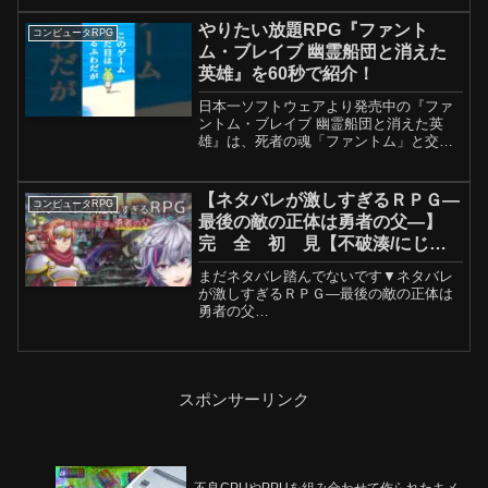
介しております。また、追加DLC・ゼロ
の秘宝に関する考察動画などもUPしてお
やりたい放題RPG『ファント
コンピュータRPG
りますので、ポケ...
ム・ブレイブ 幽霊船団と消えた
英雄』を60秒で紹介！
日本一ソフトウェアより発売中の『ファ
ントム・ブレイブ 幽霊船団と消えた英
雄』は、死者の魂「ファントム」と交流
できる不思議な能力を持つ少女「マロー
ネ」の冒険を描くRPG。本作はマップ上
を自由に移動したりオブジェクトやアイ
【ネタバレが激しすぎるＲＰＧ―
コンピュータRPG
テムに仲間の魂を憑依さ...
最後の敵の正体は勇者の父―】
完 全 初 見【不破湊/にじさ
んじ】
まだネタバレ踏んでないです▼ネタバレ
が激しすぎるＲＰＧ―最後の敵の正体は
勇者の父
―━━━━━━━━━━━━━━━━━
━━━━━━━━━Twitter｜Membership
｜マシュマロ｜お問い合わせ｜※未成年
者の視聴者の方々は、下記リンク先の...
スポンサーリンク