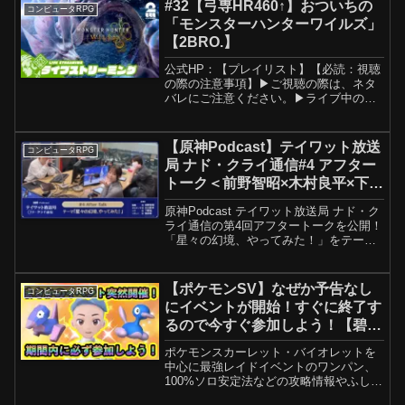
PROJECT/BIRD STUDIO/SPIKE C...
#32【弓専HR460↑】おついちの
コンピュータRPG
「モンスターハンターワイルズ」
【2BRO.】
公式HP：【プレイリスト】【必読：視聴
の際の注意事項】▶ご視聴の際は、ネタ
バレにご注意ください。▶ライブ中のコ
メントはネタバレ行為防止のため、初見
攻略中のコメント欄はみておりません。
▶コメントの際は下記ガイドランを遵守
【原神Podcast】テイワット放送
コンピュータRPG
の上、楽しくご視聴下さ...
局 ナド・クライ通信#4 アフター
トーク＜前野智昭×木村良平×下野
紘×篠原侑＞
原神Podcast テイワット放送局 ナド・ク
ライ通信の第4回アフタートークを公開！
「星々の幻境、やってみた！」をテーマ
に、鍾離役の前野智昭さん、タルタリヤ
役の木村良平さん、リネ役の下野紘さ
ん、リネット役の篠原侑さんが、LunaⅡ
【ポケモンSV】なぜか予告なし
コンピュータRPG
で実装され...
にイベントが開始！すぐに終了す
るので今すぐ参加しよう！【碧の
仮面】【藍の円盤】
ポケモンスカーレット・バイオレットを
中心に最強レイドイベントのワンパン、
100%ソロ安定法などの攻略情報やふしぎ
なおくりものでの配布・最新情報など紹