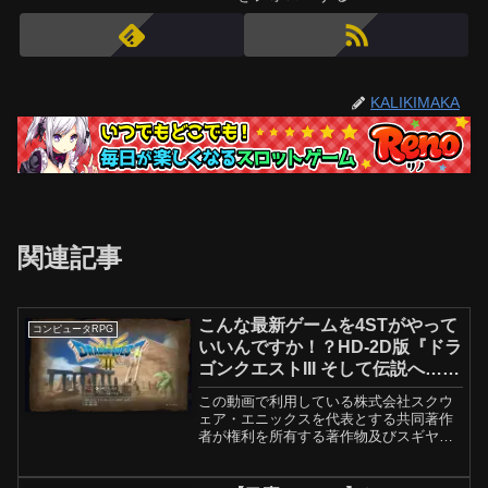
KALIKIMAKA
関連記事
こんな最新ゲームを4STがやって
コンピュータRPG
いいんですか！？HD-2D版『ドラ
ゴンクエストIII そして伝説へ…』
①
この動画で利用している株式会社スクウ
ェア・エニックスを代表とする共同著作
者が権利を所有する著作物及びスギヤマ
工房有限会社が権利を所有する楽曲の転
載・配布は禁止いたします。© ARMOR