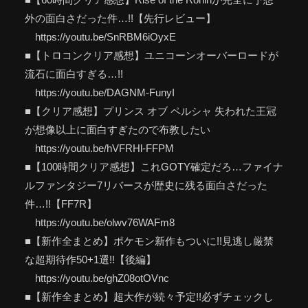
外の面白さだった件…!!【先行レビュー】
https://youtu.be/SnRBM6iOyxE
■【トロコンクリア感想】ユニコーンオーバーロードが
流石に面白すぎる…!!
https://youtu.be/DAGNM-FunyI
■【クリア感想】プリンス オブ ペルシャ 失われた王冠
が想像以上に面白すぎたので布教したい
https://youtu.be/hVFRHl-FFPM
■【100時間クリア感想】これGOTY確定だろ…ファイナ
ルファンタジー7リバースが歴史に残る面白さだった
件…!!【FF7R】
https://youtu.be/olwv76WAFm8
■【新作全まとめ】ポケモン新作もついに!!見逃し厳禁
な超期待作50+1選!!【後編】
https://youtu.be/ghZ08otOVnc
■【新作全まとめ】超大作が続々予定!!必ずチェックし