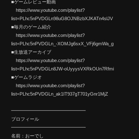
■ゲームレビュー動画
https://www.youtube.com/playlist?
list=PLhc5nPVDGLn98uG8OJNBzbXJKATn4slJV
■毎月のゲーム紹介
https://www.youtube.com/playlist?
list=PLhc5nPVDGLn_-XOMJg6sxX_VFj6gmWa_g
■生放送アーカイブ
https://www.youtube.com/playlist?
list=PLhc5nPVDGLn8JW-oUyyysVXRkOUn7Rfmi
■ゲームラジオ
https://www.youtube.com/playlist?
list=PLhc5nPVDGLn_ak1IT937gT701yGnr1MjZ
━━━━━━━━━━━━━━━━
プロフィール
━━━━━━━━━━━━━━━━
名前：おーでし