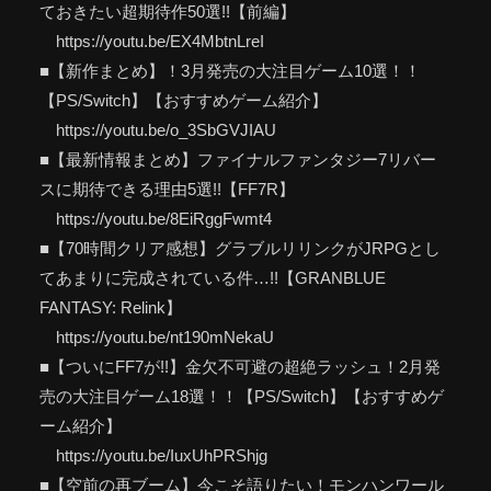
ておきたい超期待作50選!!【前編】
https://youtu.be/EX4MbtnLreI
■【新作まとめ】！3月発売の大注目ゲーム10選！！
【PS/Switch】【おすすめゲーム紹介】
https://youtu.be/o_3SbGVJIAU
■【最新情報まとめ】ファイナルファンタジー7リバー
スに期待できる理由5選!!【FF7R】
https://youtu.be/8EiRggFwmt4
■【70時間クリア感想】グラブルリリンクがJRPGとし
てあまりに完成されている件…!!【GRANBLUE
FANTASY: Relink】
https://youtu.be/nt190mNekaU
■【ついにFF7が!!】金欠不可避の超絶ラッシュ！2月発
売の大注目ゲーム18選！！【PS/Switch】【おすすめゲ
ーム紹介】
https://youtu.be/IuxUhPRShjg
■【空前の再ブーム】今こそ語りたい！モンハンワール