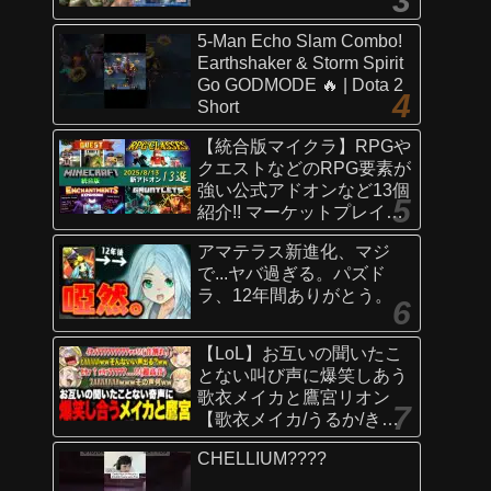
5-Man Echo Slam Combo!
Earthshaker & Storm Spirit
Go GODMODE 🔥 | Dota 2
Short
【統合版マイクラ】RPGや
クエストなどのRPG要素が
強い公式アドオンなど13個
紹介!! マーケットプレイス
情報
アマテラス新進化、マジ
【Switch/Win10/PE/PS/Xb
で...ヤバ過ぎる。パズド
ox】
ラ、12年間ありがとう。
【LoL】お互いの聞いたこ
とない叫び声に爆笑しあう
歌衣メイカと鷹宮リオン
【歌衣メイカ/うるか/きな
こ/ありさか/鷹宮リオン】
CHELLIUM????