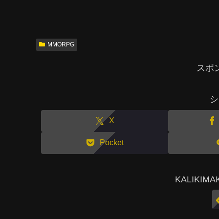
MMORPG
スポ
シ
X
Pocket
KALIKI