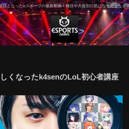
競技となったeスポーツの最新動画！種目や大会別に気になる賞金など
くなったk4senのLoL初心者講座