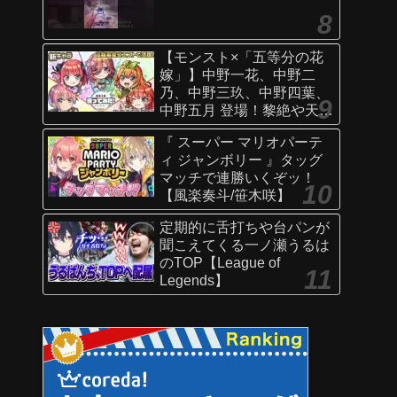
【モンスト×「五等分の花
嫁」】中野一花、中野二
乃、中野三玖、中野四葉、
中野五月 登場！黎絶や天魔
の孤城〜空中庭園〜などで
『 スーパー マリオパーテ
活躍！オリジナルSSにも注
ィ ジャンボリー 』タッグ
目！【新キャラ使ってみた
マッチで連勝いくぞッ！
｜モンスト公式】
【風楽奏斗/笹木咲】
定期的に舌打ちや台パンが
聞こえてくる一ノ瀬うるは
のTOP【League of
Legends】