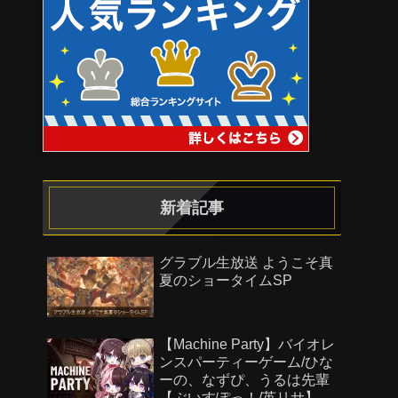
新着記事
グラブル生放送 ようこそ真
夏のショータイムSP
【Machine Party】バイオレ
ンスパーティーゲーム/ひな
ーの、なずぴ、うるは先輩
【ぶいすぽっ！/英リサ】