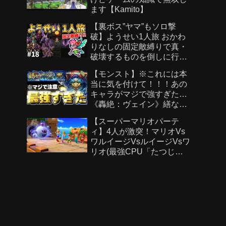
ます【Kamito】
【裏ボス”ヤマ”もソロ撃
破】ようせい1人旅 おかわ
りなしの固定敵縛りで真・
破壊するものを倒しに行く
part18【ロマサガ3リマスタ
【モンスト】※これには本
ー】
当に気を付けて！！！あの
キャラがマジで強すぎた…
《轟絶：ヴェイン》繕なる
虚栄 攻略
【スーパーマリオパーテ
ィ】4人が激突！マリオVs
ワルイージVsルイージVsワ
リオ(最強CPU「たつじ
ん」)