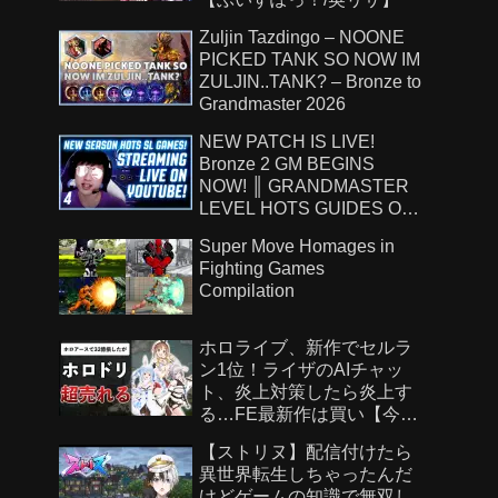
Zuljin Tazdingo – NOONE
PICKED TANK SO NOW IM
ZULJIN..TANK? – Bronze to
Grandmaster 2026
NEW PATCH IS LIVE!
Bronze 2 GM BEGINS
NOW! ║ GRANDMASTER
LEVEL HOTS GUIDES ON
!Patreon ║ 8.7.26
Super Move Homages in
Fighting Games
Compilation
ホロライブ、新作でセルラ
ン1位！ライザのAIチャッ
ト、炎上対策したら炎上す
る…FE最新作は買い【今週
のゲームニュース】
【ストリヌ】配信付けたら
異世界転生しちゃったんだ
けどゲームの知識で無双し