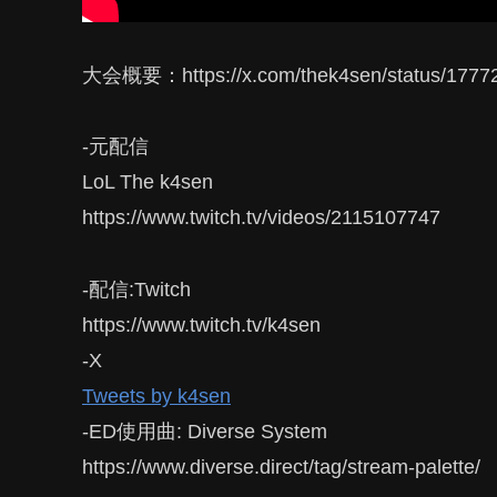
大会概要：https://x.com/thek4sen/status/177
-元配信
LoL The k4sen
https://www.twitch.tv/videos/2115107747
-配信:Twitch
https://www.twitch.tv/k4sen
-X
Tweets by k4sen
-ED使用曲: Diverse System
https://www.diverse.direct/tag/stream-palette/