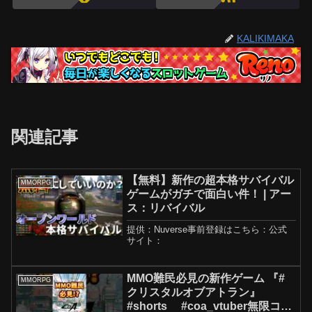
KALIKIMAKA
関連記事
【無料】新作の超本格サバイバル
MMORPG
ゲームがガチで面白い件！ | アー
ス：リバイバル
提供：Nuverse事前登録はこちら：公式
サイト：
MMO難民必見の新作ゲーム 『#
MMORPG
クリスタルオブアトラン』
#shorts #coa_vtuber無限コン