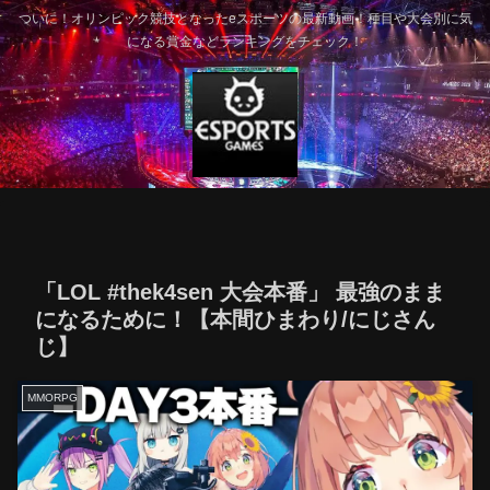
ついに！オリンピック競技となったeスポーツの最新動画！種目や大会別に気
になる賞金などランキングをチェック！
「LOL #thek4sen 大会本番」 最強のまま
になるために！【本間ひまわり/にじさん
じ】
MMORPG