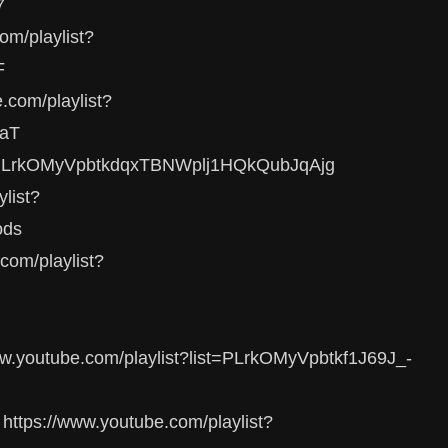
7
playlist?
F
m/playlist?
aT
st=PLrkOMyVpbtkdqxTBNWplj1HQkQubJqAjg
ist?
ods
/playlist?
be.com/playlist?list=PLrkOMyVpbtkf1J69J_-
www.youtube.com/playlist?