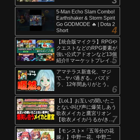
5-Man Echo Slam Combo!
Earthshaker & Storm Spirit
Go GODMODE 🔥 | Dota 2
Short
【統合版マイクラ】RPGや
クエストなどのRPG要素が
強い公式アドオンなど13個
紹介!! マーケットプレイス
情報
アマテラス新進化、マジ
【Switch/Win10/PE/PS/Xb
で...ヤバ過ぎる。パズド
ox】
ラ、12年間ありがとう。
【LoL】お互いの聞いたこ
とない叫び声に爆笑しあう
歌衣メイカと鷹宮リオン
【歌衣メイカ/うるか/きな
こ/ありさか/鷹宮リオン】
【モンスト×「五等分の花
嫁」】中野一花、中野二