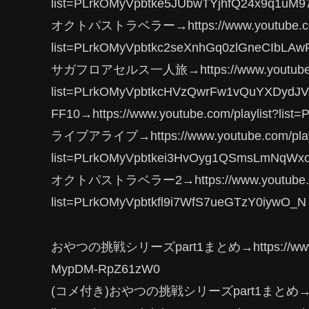
list=PLrkOMyVpbtke5JUbwTYjhfQ24x9q1uM9
オクトパストラベラー→https://www.youtube.com/
list=PLrkOMyVpbtkc2seXnhGq0zlGneCIbLAw
サガフロアセルス一人旅→https://www.youtube.co
list=PLrkOMyVpbtkcHVzQwrFw1vQuYXDydJV
FF10→https://www.youtube.com/playlist?li
ライブアライブ→https://www.youtube.com/playl
list=PLrkOMyVpbtkei3HvOyg1QSmsLmNqWx
オクトパストラベラー2→https://www.youtube.com
list=PLrkOMyVpbtkfl9i7WfS7ueGTzY0iywO_N
おやつの挑戦シリーズpart1まとめ→https://www.youtu
MypDM-RpZ61zW0
(コメ付き)おやつの挑戦シリーズpart1まとめ→https://