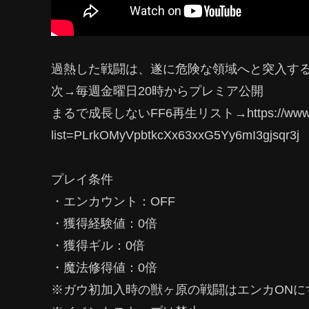
過熱した戦闘は、遂に危険な領域へと突入す
次→毎週金曜日20時からプレミア公開
まるで成長しないFF6再生リスト→https://www.yout
list=PLrkOMyVpbtkcXx63xxG5Yy6mI3gjsqr3j
プレイ条件
・エンカウント：OFF
・獲得経験値：0倍
・獲得ギル：0倍
・魔法修得値：0倍
※ガウ初加入時の獣ヶ原の戦闘はエンカONに