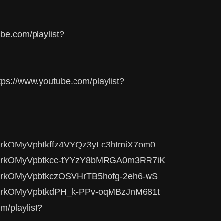
om/playlist?
.youtube.com/playlist?
=PLrkOMyVpbtkffz4VYQz3yLc3htmiX7om0
t=PLrkOMyVpbtkcc-tYYzY8bMRGA0m3RR7iK
t=PLrkOMyVpbtkczOSVHrTB5hofg-2eh6-wS
t=PLrkOMyVpbtkdPH_k-PPv-oqMBzJnM681t
playlist?