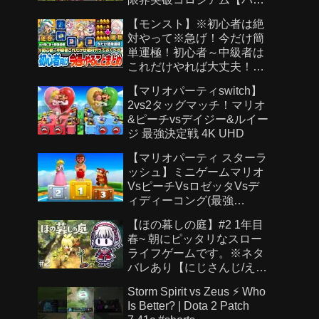
ドラ】
【モンスト】※初心者は絶
対やって※急げ！今だけ簡
単運極！初心者～中級者は
これだけやれば大丈夫！作
らないと絶対後悔する超強
【マリオパーティswitch】
い運極を見逃すな！【モン
2vs2タッグマッチ！マリオ
スト夏休み2026】へっぽこ
&ピーチvsデイジー&ルイー
ストライカー
ジ 最強決定戦 4K UHD
【マリオパーティ スターラ
ッシュ】ミニゲームマリオ
VsピーチVsロゼッタVsデ
ィディーコング(最強
CPU「たつじん」)
【ほの暮しの庭】#2 1年目
春~ 朝にピッタリなスロー
ライフゲームです。※ネタ
バレあり【にじさんじ/え
る】
Storm Spirit vs Zeus ⚡ Who
Is Better? | Dota 2 Patch