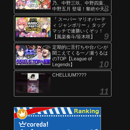
乃、中野三玖、中野四葉、
中野五月 登場！黎絶や天魔
の孤城〜空中庭園〜などで
『 スーパー マリオパーテ
活躍！オリジナルSSにも注
ィ ジャンボリー 』タッグ
目！【新キャラ使ってみた
マッチで連勝いくぞッ！
｜モンスト公式】
【風楽奏斗/笹木咲】
定期的に舌打ちや台パンが
聞こえてくる一ノ瀬うるは
のTOP【League of
Legends】
CHELLIUM????