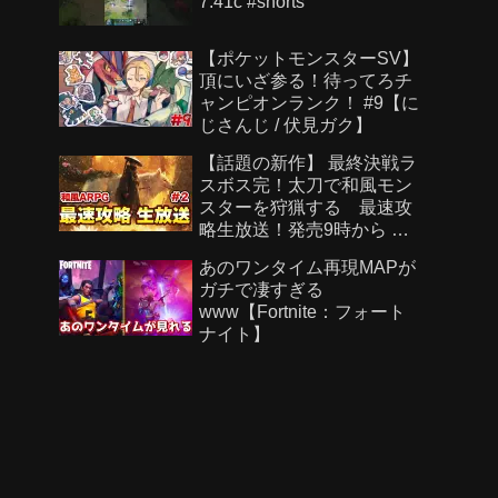
7.41c #shorts
【ポケットモンスターSV】
頂にいざ参る！待ってろチ
ャンピオンランク！ #9【に
じさんじ / 伏見ガク】
【話題の新作】 最終決戦ラ
スボス完！太刀で和風モン
スターを狩猟する 最速攻
略生放送！発売9時から ラ
スボスまで＃２【Beast of
あのワンタイム再現MAPが
Reincarnation】
ガチで凄すぎる
www【Fortnite：フォート
ナイト】