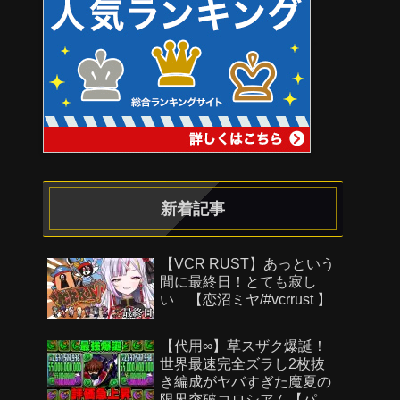
新着記事
【VCR RUST】あっという
間に最終日！とても寂し
い 【恋沼ミヤ/#vcrrust 】
【代用∞】草スザク爆誕！
世界最速完全ズラし2枚抜
き編成がヤバすぎた魔夏の
限界突破コロシアム【パズ