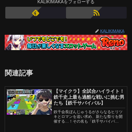
KALIKIMAKAをフォローする
KALIKIMAKA
関連記事
【マイクラ】全試合ハイライト！
コンピュータRPG
鉄千史上最も過酷な戦いに挑む男
たち【鉄千サバイバル】
鉄千会長ぼんじゅうるがさらなるヒリツ
キとロマンを追い求め、新たな祭りを開
催する…！その名も「鉄千サバイバ
ル」！！！▼ノーカットで見たい方はこ
ちら▼ぼんじゅうるメンバーシップ「水