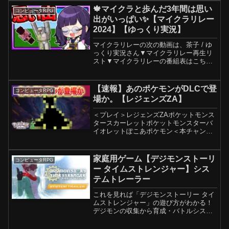
なす」【チャンネル登録してくれるとモ
🍁マイクラと歩んだ3年間は思い
コンピュータRPG
チベ⤴︎】よろしくお願いしま...
出がいっぱい✨【マイクラリレー
2024】【ゆっくり実況】
マイクラリレーの次の動画は、茶子 / ゆ
っくり実況さん▼マイクラリレー再生リ
スト▼マイクラリレーの番組表はこちら
＝＝＝＝＝＝＝＝＝＝＝＝＝＝＝＝＝＝
＝＝＝＝＝＝＝＝マップ製作者様：
@OSHACRA さん【お借りした配布ワー
【速報】あのポケモンがDLCで登
コンピュータRPG
ルド】この動画で使...
場か。【レジェンズZA】
＜プレイ＞レジェンズZAポケットモンス
タースカーレットポケットモンスターバ
イオレットぽこあポケモン＜本チャンネ
ルで使用しているコントローラー＞＜ポ
ケモン速報【ポケカ情報】＞＜当チャン
ネルTwitter＞【使用させて頂いている音
家庭用ゲーム【デジモンストーリ
コンピュータRPG
声】Voice...
ー タイムストレンジャー】シス
テムトレーラー
これを見れば「デジモンストーリー タイ
ムストレンジャー」の遊び方がわかる！
デジモンの収集から育成・バトルシステ
ム等、本作の魅力を余すことなく解説！
本トレーラーをしっかりと視聴し、秘密