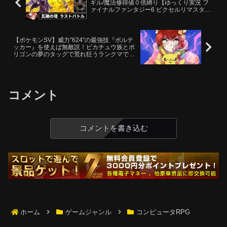
ギル/魔法修得値０倍縛り【ゆっくり実況 フ
ァイナルファンタジー6 ピクセルリマスター
版】
【ポケモンSV】威力”624″の最強技『ボルテ
ッカー』を使えば無敵説！ピカチュウ族とポ
リゴンの夢のタッグで荒れ狂うランクマで３
タテせよ！！！
コメント
コメントを書き込む
ホーム
ゲームジャンル
コンピュータRPG