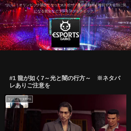
ついに！オリンピック競技となったeスポーツの最新動画！種目や大会別に気
になる賞金などランキングをチェック！
#1 龍が如く7～光と闇の行方～ ※ネタバ
レありご注意を
コンピュータRPG