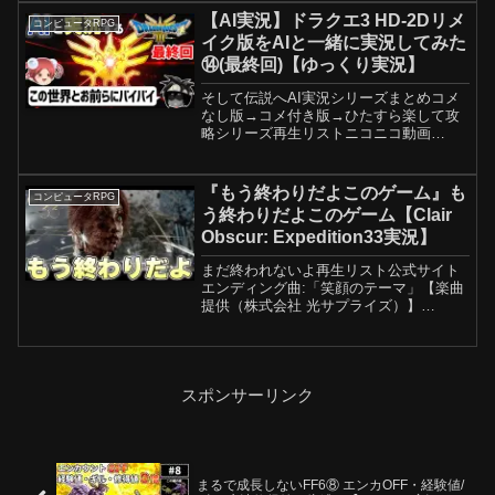
組織"ADAMAS"のエージェントとしての
【AI実況】ドラクエ3 HD-2Dリメ
コンピュータRPG
任務に備えよう！...
イク版をAIと一緒に実況してみた
⑭(最終回)【ゆっくり実況】
そして伝説へAI実況シリーズまとめコメ
なし版→コメ付き版→ひたすら楽して攻
略シリーズ再生リストニコニコ動画
→Twitter→ニコニコニュースのインタビ
ュー記事→この動画で利用している株式
会社スクウェア・エニックスを代表とす
『もう終わりだよこのゲーム』も
コンピュータRPG
る共同著作者が権利...
う終わりだよこのゲーム【Clair
Obscur: Expedition33実況】
まだ終われないよ再生リスト公式サイト
エンディング曲:「笑顔のテーマ」【楽曲
提供（株式会社 光サプライズ）】
#expedition33
スポンサーリンク
まるで成長しないFF6⑧ エンカOFF・経験値/