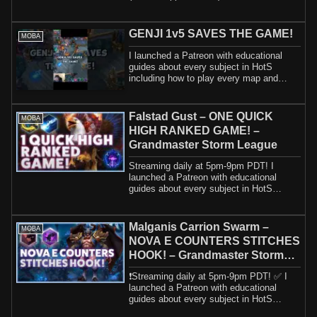
Legendar...
GENJI 1v5 SAVES THE GAME!
MOBA
I launched a Patreon with educational
guides about every subject in HotS
including how to play every map and
hero. If yo...
Falstad Gust – ONE QUICK
MOBA
HIGH RANKED GAME! –
Grandmaster Storm League
Streaming daily at 5pm-9pm PDT! I
launched a Patreon with educational
guides about every subject in HotS
including how t...
Malganis Carrion Swarm –
MOBA
NOVA E COUNTERS STITCHES
HOOK! – Grandmaster Storm
League
❗️Streaming daily at 5pm-9pm PDT! ✅ I
launched a Patreon with educational
guides about every subject in HotS
including h...