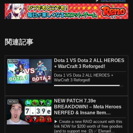
関連記事
Dota 1 VS Dota 2 ALL HEROES
MOBA
+ WarCraft 3 Reforged!
Dota 1 VS Dota 2 ALL HEROES +
WarCraft 3 Reforged!
▬▬▬▬▬▬▬▬▬▬▬▬▬▬▬▬▬▬
▬▬▬▬▬▬▬▬▬▬▬Submit your
Tricks / Replays here: ▬▬▬▬▬▬...
NEW PATCH 7.39e
MOBA
BREAKDOWN! – Meta Heroes
NERFED & Insane Item
Changes! – Dota 2 Update
▶ Create a new RAID account with this
Guide
link NOW for $200 worth of free goodies
(and to support me :D) ✅ Elenaril