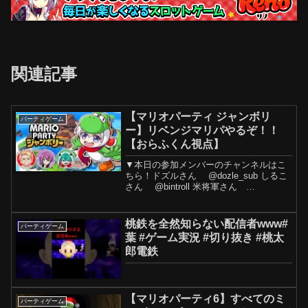
関連記事
【マリオパーティ ジャンボリ
パーティゲーム
ー】リベンジマリパやるぞ！！
【おらふくん視点】
▼本日の参加メンバーのチャンネルはこ
ちら！ドズルさん @dozle_sub しるこ
さん @bintroll 米将軍さん
@Komeshowgun 【生放送のお約束】・
視聴者さん同士の会話はやめてね ・アド
バイスはしないでね・ネタバレや...
桃鉄を全然知らない配信者www#
パーティゲーム
葉 #ゲーム実況 #切り抜き #桃太
郎電鉄
【マリオパーティ6】すべてのミ
パーティゲーム