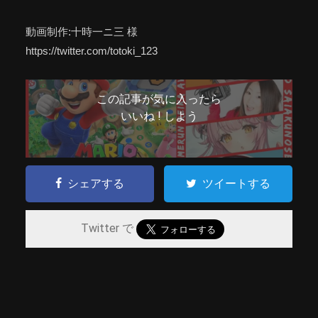
動画制作:十時一ニ三 様
https://twitter.com/totoki_123
この記事が気に入ったら
いいね ! しよう
シェアする
ツイートする
Twitter で