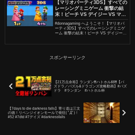
ーティ100ミニゲームコレクション】: ...
【マリオパーティ3DS】すべての
パーティゲーム
レーシングミニゲーム 衝撃の結
末！ピーチ VS デイジー VS マリ
オ VS ルイージ 4K UHD
#donnagaming へようこそ！【マリオパ
ーティ3DS】すべてのレーシングミニゲ
ーム 衝撃の結末！ピーチ VS デイジー
VS マリオ VS ルイージ 4K UHDこのチャ
ンネルでは【マリオパーティシリーズ】
を中心に、ピーチ姫やデイジ...
スポンサーリンク
【21万点余裕】ランダン❗️❗️ハトホル杯❗️❗️【パ
ズドラ／パズル&ドラゴンズ攻略動画】#パズ
ドラ #ランダン #ハトホル杯
【7days to die darkness falls】寄り道は三文
の徳！リベンジイオンモールで発狂( ﾟДﾟ)！
#52 #7dtd #7デイズ #darknessfalls