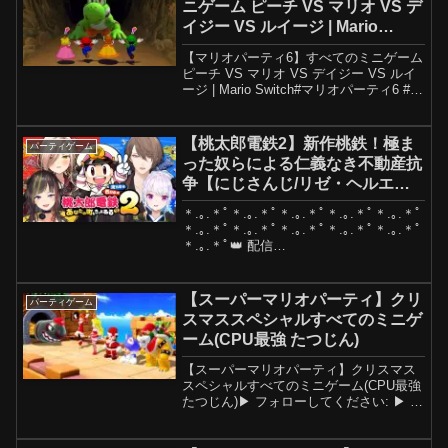
ニゲーム ピーチ VS マリオ VS デ
イジー VS ルイージ | Mario
Switch
【マリオパーティ6】すべてのミニゲーム
ピーチ VS マリオ VS デイジー VS ルイ
ージ | Mario Switch#マリオパーティ6 #ピ
ーチチャンネル Mario Switch へようこ
そ！このチャンネルでは【マリオパーテ
ィシリー...
【桃太郎電鉄2】新作桃鉄！極ま
パーティゲーム
った奴らによる仁義なき不動産抗
争【にじさんじ/リゼ・ヘルエス
タ/加賀美ハヤト/早瀬走/ニュイ・
＊.｡.＊ﾟ＊.｡.＊ﾟ＊.｡.＊ﾟ＊.｡.＊ﾟ＊.｡.＊ﾟ
ソシエール】
＊.｡.＊ﾟ＊.｡.＊ﾟ＊.｡.＊ﾟ＊.｡.＊ﾟ＊.｡.＊ﾟ
＊.｡.＊ﾟ👑 配信
┈┈┈┈┈┈┈┈┈┈┈┈┈┈┈┈┈┈
┈┈┈┈┈┈┈┈┈┈┈┈┈┈┈┈┈┈
┈┈┈🌈にじさんじ組@Kag...
【スーパーマリオパーティ】クリ
パーティゲーム
スマススペシャルすべてのミニゲ
ーム(CPU最強 たつじん)
【スーパーマリオパーティ】クリスマス
スペシャルすべてのミニゲーム(CPU最強
たつじん)▶ フォローしてください: ▶ プ
レイリストでマイビデオをもっと見る:
【スーパーマリオパーティ】: 【マリオパ