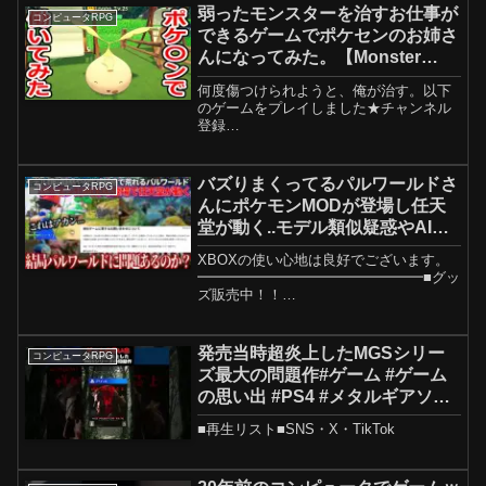
弱ったモンスターを治すお仕事が
コンピュータRPG
できるゲームでポケセンのお姉さ
んになってみた。【Monster
Care Simulato】実況プレイ
何度傷つけられようと、俺が治す。以下
のゲームをプレイしました★チャンネル
登録
→★Twitter→#Monster_Care_Simulator
バズりまくってるパルワールドさ
コンピュータRPG
んにポケモンMODが登場し任天
堂が動く..モデル類似疑惑やAI生
成疑惑の真相は？今後パルワール
XBOXの使い心地は良好でございます。
ドはどうなってしまうのか。売り
━━━━━━━━━━━━━━━━■グッ
上げは1000万本間近
ズ販売中！！
■━━━━━━━━━━━━━━━━Am
【Palworld】
azon リンク■新型PS5■PS5本体
■Nintendo switch本体
発売当時超炎上したMGSシリー
コンピュータRPG
━━━━━━━━━━━━━━━━★オ
ズ最大の問題作#ゲーム #ゲーム
ス...
の思い出 #PS4 #メタルギアソリ
ッドV
■再生リスト■SNS・X・TikTok