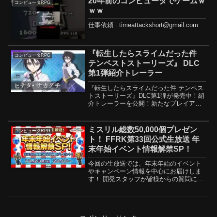
20年前のコンピュータでゲームｗ
コンピュータRPG
ｗｗ
仕事依頼 : timeattackshort@gmail.com
『転生したらスライムだった件
コンピュータRPG
テンペストストーリーズ』 DLC
第1弾紹介トレーラー
『転生したらスライムだった件 テンペス
トストーリーズ』DLC第1弾が発売中！紹
介トレーラーを公開！新たなプレイアブ
ルキャラクター ヒナタや新シナリオを追
加！スミレとヒナタを繋ぐ物語をお見逃
しなく！======================...
ミスリル総数50,000個プレゼン
コンピュータRPG
ト！ FFRK第33回公式生放送 年
末年始イベント情報解禁SP！
今回の生放送では、年末年始のイベント
やキャンペーン情報を中心にお届けしま
す！ 開発スタッフが皆様からの質問にお
答えする、Q&Aのコーナーも開催いたし
ますよ♪ また、プロデューサーが高難易
度ダンジョンを実況プレイするコーナー
も実施予定ですので...