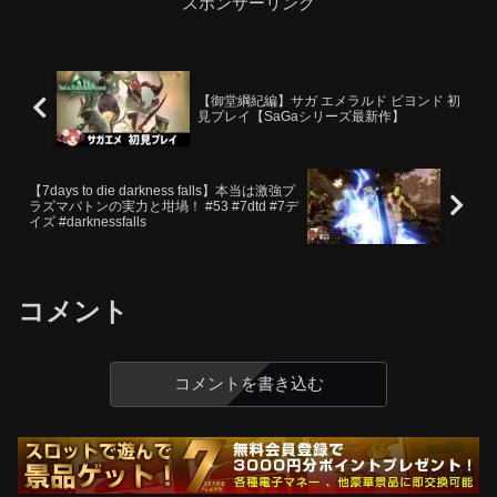
スポンサーリンク
【御堂綱紀編】サガ エメラルド ビヨンド 初
見プレイ【SaGaシリーズ最新作】
【7days to die darkness falls】本当は激強プ
ラズマバトンの実力と坩堝！ #53 #7dtd #7デ
イズ #darknessfalls
コメント
コメントを書き込む