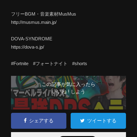
フリーBGM・音楽素材MusMus
http://musmus.main.jp/
DOVA-SYNDROME
https://dova-s.jp/
#Fortnite #フォートナイト #shorts
この記事が気に入ったら
いいね ! しよう
シェアする
ツイートする