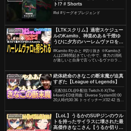
きま...
ト!? # Shorts
#lol #リーグオブレジェンド
【LTKスクリム】過密スケジュー
MMORPG
ルのKamito、神楽めあ＆千燈ゆ
うひに夕方のハーレムヴァロを擦
られる【フルまとめ】【神楽め
#Kamito #かみと #切り抜き ※Kamitoさ
あ/千燈ゆう
んは23時間起きていた中で、体力の消耗
ひ/SHAKA/YUKIO/Zerost】
が激しいと自身で言っているヴァロラン
トを夕方にプレイした上で体力が0になっ
ています。元々決まっていたスケジュー
ルの合間に今回のスクリムを埋め込んで
絶体絶命のきなこの断末魔が迫真
MMORPG
い...
すぎた【League of Legends】
-元配信LOL@9-配信:Twitch-X-X(The
k4sen)-ED使用曲: Diverse System00:00
20人時代00:36 トゥイッチーズ02:42 当て
すぎ03:58 いいやいくね！04:37 きなこの
断末魔05:3...
【LoL】うるかのSUPジンのウル
MMORPG
トを持ったサイラスに壊された最
高傑作きなこさん【うるか切り抜