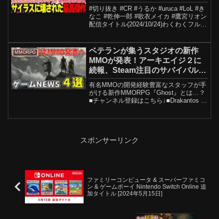
き/うるか/きなこ/歌衣メイカ/乾伸
#切り抜き #CR #うるか #uruca #LoL #き
一郎/鷹宮リオン】
なこ #乾伸一郎 #歌衣メイカ #鷹宮リオン
配信タイトル(2024/10/24)わくわくフルパ
LOLw/乾殿🌭鷹宮リオン歌衣メイカきな
こ★タイムスタンプ★0:00 変なチャンプ
使いの...
ベテランが集うスタジオの新作
MMORPG
MMOが発表！アーキエイジ２に
続報、Steam注目のサバイバル
MMOがついにリリース日確定か
有名MMOの開発経験豊富なスタッフが手
がける新作MMORPG『Ghost』とは…？
■チャンネル登録はこちら↓■Drakantos 公
式X↓■X（旧:Twitter）：■チャンネル専用
Discordオープニング / 0:001.新作
MMO『G...
スポンサーリンク
ファミリーコンピュータ & スーパーファミコ
ン & ゲームボーイ Nintendo Switch Online 追
加タイトル [2024年5月15日]