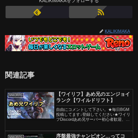
KALIKIMAKAをフォローする
KALIKIMAKA
関連記事
【ワイリフ】あめ兄のエンジョイ
MMORPG
ランク【ワイルドリフト】
自由にコメントして下さい。★毎日BGM
投稿してます↓登録してください★ワイリ
フDiscordあめ兄サーバー初心者歓迎、誰
でもどうぞ。★チャンネル登録お願いし
ます↓★Youtubeメンバーシップ配信コメ
ント時に目立つ＆限定スタンプが使用で
序盤最強チャンピオン…ってコ
MMORPG