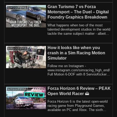
Gran Turismo 7 vs Forza
レーシングゲーム
Motorsport – The Duel – Digital
Foundry Graphics Breakdown
What happens when two of the most
talented development studios in the world
tackle the same subject matter - albeit
with...
How it looks like when you
レーシングゲーム
crash in a Sim Racing Motion
Simulator
Follow me on Instagram -
www.instagram.com/simracing_high_end/
Full Motion 6-DOF with 8 ServosKicker -
GameTrix 908 + But...
Forza Horizon 6 Review – PEAK
レーシングゲーム
Open World Racer 🗻
Forza Horizon 6 is the latest open-world
racing game from Playground Games,
available on PC and Xbox. The sixth
instalme...