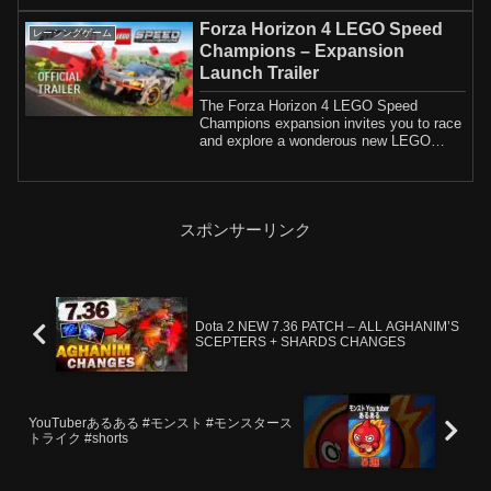
Forza Horizon 4 LEGO Speed
レーシングゲーム
Champions – Expansion
Launch Trailer
The Forza Horizon 4 LEGO Speed
Champions expansion invites you to race
and explore a wonderous new LEGO
Valley brought t...
スポンサーリンク
Dota 2 NEW 7.36 PATCH – ALL AGHANIM’S
SCEPTERS + SHARDS CHANGES
YouTuberあるある #モンスト #モンスタース
トライク #shorts