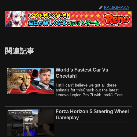
KALIKIMAKA
関連記事
World’s Fastest Car Vs
レーシングゲーム
Cheetah!
I still can't believe we got all these
animals for thisCheck out the latest
Lenovo Legion Pro 7i with Intel® Core™
Ultra...
Forza Horizon 5 Steering Wheel
レーシングゲーム
Gameplay