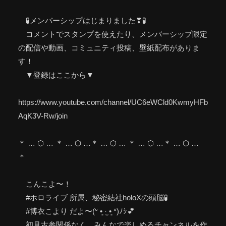
🧪メンバーシップはじまりました❣🧪
コメントでスタンプを使えたり、メンバーシップ限定
の配信や動画、コミュニティ投稿、壁紙配布がありま
す！
▼登録はここから▼
https://www.youtube.com/channel/UC6eWCld0KwmyHFb
AqK3V-Rw/join
＊ … ⬡ … ＊ … ⬡ …＊ … ⬡ … ＊ … ⬡ …＊ … ⬡ …
＊
こんこよ〜！
#ホロライブ 所属、秘密結社holoXの頭脳🧪
#博衣こより だよ〜(ᐡ •͈ ·̫ •͈ ᐡ)ﾉｼ💕
初見古参関係なく、みんなで楽しめるチャンネルを作