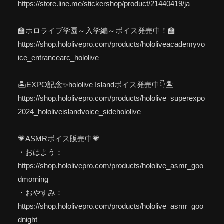
https://store.line.me/stickershop/product/21440419/ja
🏫ホロライブ学園～入学編～ボイス発売中！🏫
https://shop.hololivepro.com/products/hololiveacademyvo
ice_entrancearc_hololive
🏝EXPO記念✨hololive Islandボイス発売中👇🏝
https://shop.hololivepro.com/products/hololive_superexpo
2024_hololiveislandvoice_sidehololive
💗ASMRボイス販売中💗
・おはよう：
https://shop.hololivepro.com/products/hololive_asmr_goo
dmorning
・おやすみ：
https://shop.hololivepro.com/products/hololive_asmr_goo
dnight