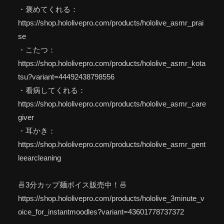
・褒めてくれる：
https://shop.hololivepro.com/products/hololive_asmr_prai
se
・こたつ：
https://shop.hololivepro.com/products/hololive_asmr_kota
tsu?variant=44492438798556
・看病してくれる：
https://shop.hololivepro.com/products/hololive_asmr_care
giver
・耳かき：
https://shop.hololivepro.com/products/hololive_asmr_gent
leearcleaning
🍜3分カップ麺ボイス販売中！🍜
https://shop.hololivepro.com/products/hololive_3minute_v
oice_for_instantmoodles?variant=43601778737372