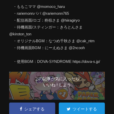
・ももこママ @momoco_haru
・rariemonnパパ @rariemonn765
・配信画面/ロゴ：柊椋さま @hiiragiryo
・待機画面/スティンガー：きろとんさま
@kiroton_ton
・オリジナルBGM：なつめ千秋さま @cak_ntm
・待機画面BGM：にーえぬさま @2ncooh
・使用BGM：DOVA-SYNDROME https://dova-s.jp/
この記事が気に入ったら
いいね ! しよう
シェアする
ツイートする