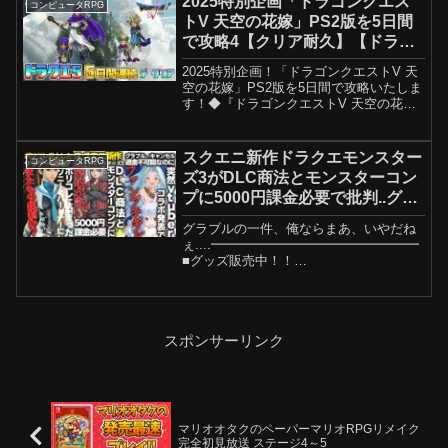
2025特別企画「ドラゴンクエス
コンピュータRPG
情報をお届けす...
トV 天空の花嫁」PS2版を5日間
で攻略4【クリア耐久】【ドラク
エ5】
2025特別企画！「ドラゴンクエストV 天
空の花嫁」PS2版を5日間で攻略いたしま
す！◆『ドラゴンクエストV 天空の花
嫁』公式サイト【ドラゴンクエストV 天
空の花嫁】ハード ：iOSジャンル ：RPG
発売日：2014.12.12価格 ：¥1...
スクエニ新作ドラクエモンスター
コンピュータRPG
ズ3がDLC商法とモンスターコン
プに5000円課金必要で批判..グラ
ブル一大フェスが突如ホロライブ
グラブルの一件、俺ならまあ、いやだね
とコラボ発表でファン激怒..ポリ
ぇ....━━━━━━━━━━━━━━━━
コレ炎上したゲームSIEのパート
■グッズ販売中！！
■━━━━━━━━━━━━━━━━Am
ナー化
azon リンク■新型PS5■PS5本体
■Nintendo switch本体
━━━━━━━━━━━━━━━...
スポンサーリンク
マリオオタクのペーパーマリオRPGリメイク
完全初見放送 ステージ4～5