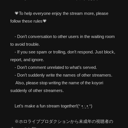
💗To help everyone enjoy the stream more, please
follow these rules💗
- Don’t conversation to other users in the waiting room
to avoid trouble.
- If you see spam or trolling, don’t respond. Just block,
report, and ignore.
- Don’t comment unrelated to what’s served.
- Don’t suddenly write the names of other streamers.
Also, please stop writing the name of the koyori
suddenly of other streamers.
Let’s make a fun stream together!(ᐡ •͈ ·̫ •͈ ᐡ)
※ホロライブプロダクションから未成年の視聴者の