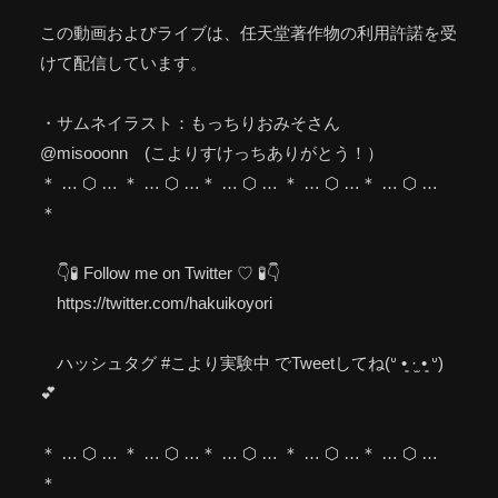
この動画およびライブは、任天堂著作物の利用許諾を受
けて配信しています。
・サムネイラスト：もっちりおみそさん
@misooonn (こよりすけっちありがとう！）
＊ … ⬡ … ＊ … ⬡ …＊ … ⬡ … ＊ … ⬡ …＊ … ⬡ …
＊
👇🧪 Follow me on Twitter ♡ 🧪👇
https://twitter.com/hakuikoyori
ハッシュタグ #こより実験中 でTweetしてね(ᐡ •͈ ·̫ •͈ ᐡ)
💕
＊ … ⬡ … ＊ … ⬡ …＊ … ⬡ … ＊ … ⬡ …＊ … ⬡ …
＊