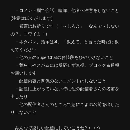
・コメント欄で会話、喧嘩、他者へ注意をしないこと
(注意はぼくがします)
・暴言はお断りです（「～しろよ」「なんで～しない
の？」コワイよ！）
・ネタバレ、指示は✖。「教えて」と言った時だけ教
えてください
・他の人のSuperChatのお値段をひやかさないこと
・荒らしやスパムには反応せず無視。ブロック＆通報
お願いします
・配信内容と関係のないコメントはしないこと
・話題に上がっていない時に他の配信者さんの名前を
出したり、
他の配信者さんのところで急にこよの名前を出した
りしないこと
みんなで楽しい配信にしていこうね(ᐡ •͈ ·̫ •͈ ᐡ)