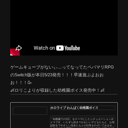
ゲームキューブがないぃ…ってなってたペパマリRPG
のSwitch版が本日5/23発売！！！早速遊ぶよおお
お！！！🥳
👶ロリこよりが収録した幼稚園ボイス発売中！👶
ホロライブ わんぱく幼稚園ボイス
「幼稚園での1日」をテーマにしたシチュエーションボ
イスです。いたずら好きでかわいい子どもたちと、お世
話好きでやさしい先生たちとの日常をのぞいてみません