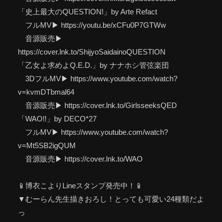
「史上最大のQUESTION!」by Arte Refact
フルMV▶ https://youtu.be/xCFu0P7GTWw
音源販売▶
https://cover.lnk.to/ShijyoSaidainoQUESTION
「乙女よ求めよQ.E.D.」by ナナホシ管弦楽団
3DフルMV▶ https://www.youtube.com/watch?
v=kvmDTbmal64
音源販売▶ https://cover.lnk.to/GirlsseeksQED
「WAO!!」by DECO*27
フルMV▶ https://www.youtube.com/watch?
v=Mt5SB2igQUM
音源販売▶ https://cover.lnk.to/WAO
📱博衣こよりLineスタンプ発売中！📱
▼むーらん先生描きおろし！とっても可愛い24種類だよ
っ