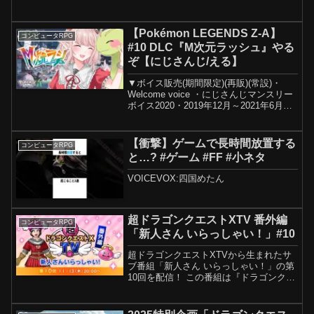
onリンク
━━━━━━━━━━━━━━━━■ペー
パーマリオRPG今回の「ペーパーマリ
【Pokémon LEGENDS Z-A】
コンピュータRPG
オ」はゲームキューブで発売されたタイ
#10 DLC『M次元ラッシュ』やる
トルのリメイク...
ぞ【にじさんじ/える】
▼ボイス販売(期間限定)(再販)(常設)・
Welcome voice ・にじさんじマンスリー
ボイス2020・2019年12月～2021年6月ま
での季節ボイス ・2019年10月～2020年
10月までのコンセプトボイス・えるの
FPS語録ボイス...
【衝撃】ゲームで長時間放置する
コンピュータRPG
と…? #ゲーム #FF #小ネタ
VOICEVOX:四国めたん
超ドラゴンクエストXTV 番外編
コンピュータRPG
「新人さん いらっしゃい！」#10
超ドラゴンクエストXTVから生まれたサ
ブ番組「新人さん いらっしゃい！」の第
10回を配信！ この番組は『ドラゴンクエ
ストX オンライン』運営・開発チーム
のスタッフが、 新しく始める方、カムバ
ックする方におすすめの冒険のお役立ち