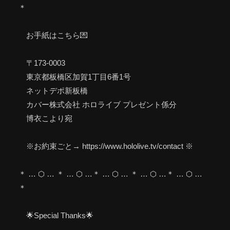
＊
お手紙はこちら💌
〒173-0003
東京都板橋区加賀1丁目6番1号
ネットデポ新板橋
カバー株式会社 ホロライブ プレゼント係分
博衣こより宛
※お約束ごと→ https://www.hololive.tv/contact ※
＊ … ⬡ … ＊ … ⬡ …＊ … ⬡ … ＊ … ⬡ …＊ … ⬡ …
＊
🌟Special Thanks🌟