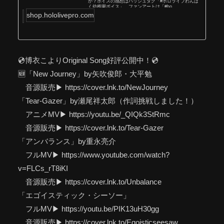
か？ボイスの感想はハッシュタグ「#ホロライブわんぱ
く幼稚園ボイス」、ファンアートは「#ho...
shop.hololivepro.com
💿博衣こよりOriginal Song好評公開中！💿
🆕「New Journey」by矢吹俊郎・大平勉
音源販売▶ https://cover.lnk.to/NewJourney
「Tear-Gazer」by瀬尾祥太郎（作詞挑戦しました！）
アニメMV▶ https://youtu.be/_QIQk3StRmc
音源販売▶ https://cover.lnk.to/Tear-Gazer
「アンバランス」by重永亮介
フルMV▶ https://www.youtube.com/watch?
v=FLCs_rT8iKI
音源販売▶ https://cover.lnk.to/Unbalance
「エゴイスティック・シーソー」
フルMV▶ https://youtu.be/PIK13uH30gg
音源販売▶ https://cover.lnk.to/Egoisticseesaw