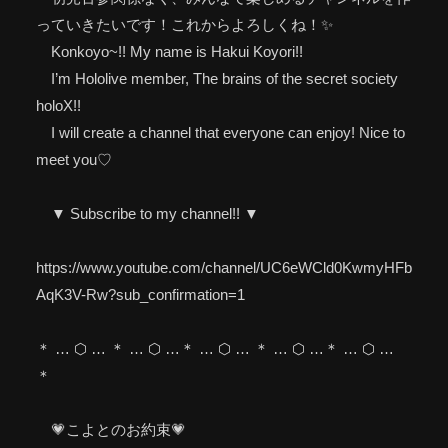
っていきたいです！これからよろしくね！✨
Konkoyo~!! My name is Hakui Koyori!!
I’m Hololive member, The brains of the secret society
holoX!!
I will create a channel that everyone can enjoy! Nice to
meet you♡
▼ Subscribe to my channel!! ▼
https://www.youtube.com/channel/UC6eWCld0KwmyHFb
AqK3V-Rw?sub_confirmation=1
＊ … ⬡ … ＊ … ⬡ …＊ … ⬡ … ＊ … ⬡ …＊ … ⬡ …
＊
💗こよとのお約束💗