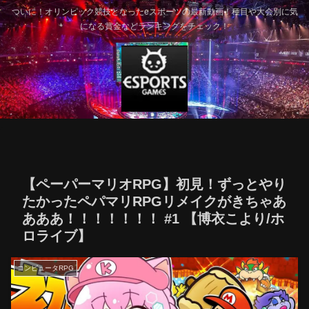
ついに！オリンピック競技となったeスポーツの最新動画！種目や大会別に気
になる賞金などランキングをチェック！
【ペーパーマリオRPG】初見！ずっとやり
たかったペパマリRPGリメイクがきちゃあ
あああ！！！！！！！ #1 【博衣こより/ホ
ロライブ】
コンピュータRPG