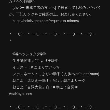
方々へのお願い
[カバー 未成年者の方々へ] で検索してお読みいただく
か、下記リンクをご確認の上、お楽しみください。
https://hololivepro.com/request-to-minors/
＊ … ⬡ … ＊ … ⬡ …＊ … ⬡ … ＊ … ⬡ …＊ … ⬡ …
＊
🐶🧪ハッシュタグ🧪🐶
生放送関連：#こより実験中
イラスト：# こよりすけっち
ファンネーム：こよりの助手くん(Koyori`s assistant)
朝こよ「遠吠え一喝！」宛：# 朝こよリーク
朝こよ「台詞大賞」宛：# 朝こよ台詞 #
AsaKoyoLines
＊ … ⬡ … ＊ … ⬡ …＊ … ⬡ … ＊ … ⬡ …＊ … ⬡ …