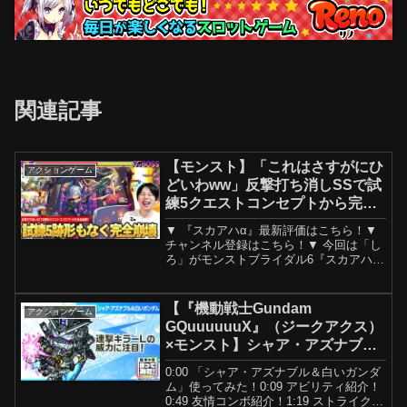
関連記事
【モンスト】「これはさすがにひ
アクションゲーム
どいわww」反撃打ち消しSSで試
練5クエストコンセプトから完全
崩壊！アウトポジションキラー
▼ 『スカアハα』最新評価はこちら！▼
ELの化け物火力でワンパン枠採
チャンネル登録はこちら！▼ 今回は「し
用も！？『スカアハα』使ってみ
ろ」がモンストブライダル6『スカアハ
α』を使ってみます！−−−−−−−−−−−−−−
た！【しろ】
−−−−−−−−−−−−▼ おすすめ動画モンタ
ナα使ってみた！モンストブライダ...
【『機動戦士Gundam
アクションゲーム
GQuuuuuuX』（ジークアクス）
×モンスト】シャア・アズナブル
＆白いガンダム 登場！連撃キラ
0:00 「シャア・アズナブル＆白いガンダ
ーLで威力高く攻撃できる！【新
ム」使ってみた！0:09 アビリティ紹介！
キャラ使ってみた｜モンスト公
0:49 友情コンボ紹介！1:19 ストライクシ