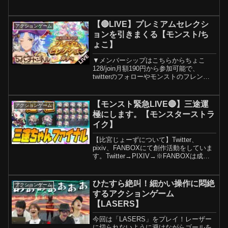
ョット紹介！2:24 ステータス紹介！『機
式】
動戦士Gundam GQuuuuuuX』（ジークア
クス）×「モンス...
【🔴LIVE】プレミアムセレクシ
アクションゲーム
ョンを引きまくる【モンスト/ち
ょこ】
▼メンバーシップはこちらからちょこ
128/join月額190円から参加可能で、
twitterのフォローやモンストのフレンド
申請等の特典がありますメン限discordサ
ーバーでゲーム等の交流もやっています
※加入した後、chのメンバーシップ欄
【モンスト緊急LIVE🔴】三途運
アクションゲーム
に...
極にします。【モンスターストラ
イク】
【比宮じょーずについて】Twitter、
pixiv、FANBOXにて創作活動をしていま
す。Twitter→PIXIV→※FANBOXは成人
向けコンテンツを含むためこちらには記
載しません【配信内使用BGM】「Tell the
Truth」t....
ひたすら絶叫！細かい操作に悶絶
アクションゲーム
するアクションゲーム
【LASERS】
今回は「LASERS」をプレイ！レーザー
に切られないように避けながらゴールを