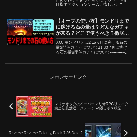
目指すアクションゲーム。惜しいところ
で失敗を繰り返すもどかしさに、みんな
の絶叫が響き渡ります…！メンバー：有
岡大貴、宮田俊哉、玉森裕太、田中樹 対
【オーブの使い方】モンドリまで
アクションゲーム
応ハード：PC（S...
に稼げる石の量は？どんなガチャ
が来る？どこで使うべき？徹底丁
寧解説【モンスト】
0:00 モンドリとは2:15 6月に稼げる石の
量&開催ガチャについて11:08 7月に稼げ
る石の量&開催ガチャについて----------------
--------------------------------------------...
スポンサーリンク
マリオオタクのペーパーマリオRPGリメイク
完全初見放送 ステージ6&隠しボス検証
Reverse Reverse Polarity, Patch 7.36 Dota 2