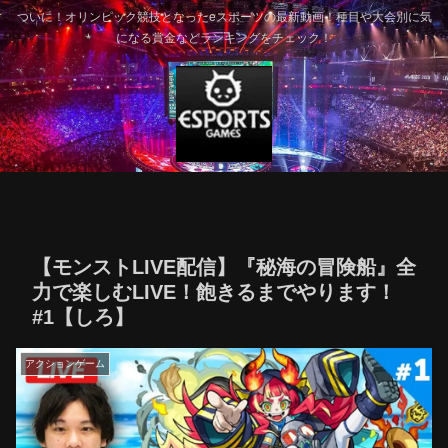
ついに！オリンピック競技となったeスポーツの最新動画！種目や大会別に気
になる賞金などランキングをチェック！
【モンストLIVE配信】『秘海の冒険船』全
力で楽しむLIVE！飽きるまでやります！
#1【しろ】
アクションゲーム